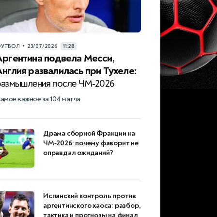
•
УТБОЛ
23/07/2026
11:28
Аргентина подвела Месси,
Англия развалилась при Тухеле:
размышления после ЧМ-2026
амое важное за 104 матча
Драма сборной Франции на
ЧМ‑2026: почему фаворит не
оправдал ожиданий?
Испанский контроль против
аргентинского хаоса: разбор,
тактика и прогнозы на финал