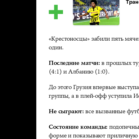
Тран
«Крестоносцы» забили пять мячей
один.
Последние матчи:
в прошлых т
(4:1) и Албанию (1:0).
До этого Грузия впервые выступ
группы, а в плей-офф уступила И
Не сыграют:
все вызванные футб
Состояние команды:
подопечн
форме и показывают приличную 