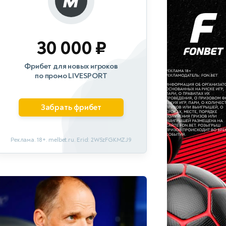
30 000 ₽
Фрибет для новых игроков
по промо LIVESPORT
Забрать фрибет
Реклама. 18+. melbet.ru. Erid: 2W5zFGKMZJ9