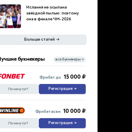
Испания не осыпана
звёздной пылью: поэтому
она в финале ЧМ-2026
Больше статей
→
Лучшие букмекеры
все букмекеры
→
15 000 ₽
Фрибет до
Регистрация
→
Почему тут?
10 000 ₽
Фрибет всем
Регистрация
→
Почему тут?