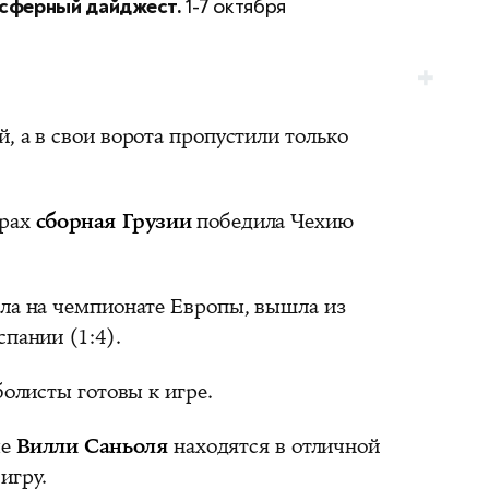
сферный дайджест.
1-7 октября
, а в свои ворота пропустили только
урах
сборная Грузии
победила Чехию
ала на чемпионате Европы, вышла из
спании (1:4).
олисты готовы к игре.
ые
Вилли Саньоля
находятся в отличной
игру.