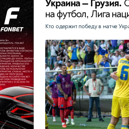
Украина — Грузия.
С
на футбол, Лига наци
Кто одержит победу в матче Укра