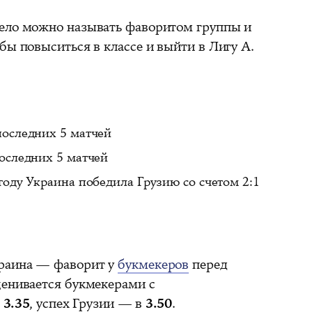
мело можно называть фаворитом группы и
бы повыситься в классе и выйти в Лигу А.
последних 5 матчей
последних 5 матчей
 году Украина победила Грузию со счетом 2:1
раина — фаворит у
букмекеров
перед
ценивается букмекерами с
в
3.35
, успех Грузии — в
3.50
.