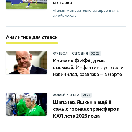
и ставка
«Талант» оперативно расправится с
«Илбирсом»
Аналитика для ставок
•
ФУТБОЛ
СЕГОДНЯ
02:26
Кризис в ФИФА, день
восьмой:
Инфантино устоял и
извинился, развязка — в марте
•
ХОККЕЙ
ВЧЕРА
21:28
Шипачев, Яшкин и ещё 8
самых громких трансферов
КХЛ лета 2026 года