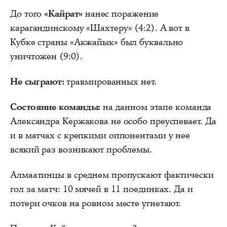
До того
«Кайрат»
нанес поражение
карагандинскому «Шахтеру» (4:2). А вот в
Кубке страны «Акжайык» был буквально
уничтожен (9:0).
Не сыграют:
травмированных нет.
Состояние команды:
на данном этапе команда
Александра Кержакова не особо преуспевает. Да
и в матчах с крепкими оппонентами у нее
всякий раз возникают проблемы.
Алмаатинцы в среднем пропускают фактически
гол за матч: 10 мячей в 11 поединках. Да и
потери очков на ровном месте угнетают.