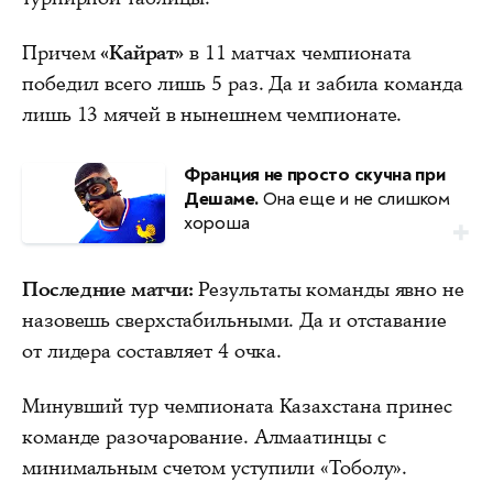
Причем
«Кайрат»
в 11 матчах чемпионата
победил всего лишь 5 раз. Да и забила команда
лишь 13 мячей в нынешнем чемпионате.
Франция не просто скучна при
Дешаме.
Она еще и не слишком
хороша
Последние матчи:
Результаты команды явно не
назовешь сверхстабильными. Да и отставание
от лидера составляет 4 очка.
Минувший тур чемпионата Казахстана принес
команде разочарование. Алмаатинцы с
минимальным счетом уступили «Тоболу».