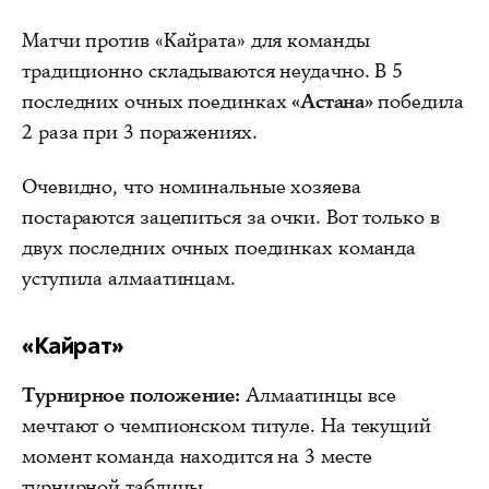
Матчи против «Кайрата» для команды
традиционно складываются неудачно. В 5
последних очных поединках
«Астана»
победила
2 раза при 3 поражениях.
Очевидно, что номинальные хозяева
постараются зацепиться за очки. Вот только в
двух последних очных поединках команда
уступила алмаатинцам.
«Кайрат»
Турнирное положение:
Алмаатинцы все
мечтают о чемпионском титуле. На текущий
момент команда находится на 3 месте
турнирной таблицы.