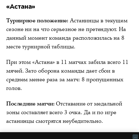
«Астана»
Турнирное положение:
Астанинцы в текущем
сезоне ни на что серьезное не претендуют. На
данный момент команда расположилась на 8
месте турнирной таблицы.
При этом «Астана» в 11 матчах забила всего 11
мячей. Зато оборона команды дает сбои в
среднем менее раза за матч: 8 пропущенных
голов.
Последние матчи:
Отставание от медальной
зоны составляет всего 3 очка. Да и по игре
астанинцы смотрятся неубедительно.
...