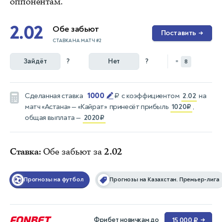
оппонентам.
2.02
Обе забьют
Поставить
→
СТАВКА НА МАТЧ #2
Зайдёт
?
Нет
?
=
8
1000
Сделанная ставка
₽
с коэффициентом
2.02
на
матч
«Астана» — «Кайрат»
принесёт прибыль
1020₽
,
общая выплата —
2020₽
Ставка:
Обе забьют за
2.02
Прогнозы на футбол
Прогнозы на Казахстан. Премьер-лига
Фрибет новичкам до
15 000 ₽
→