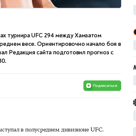
мках турнира UFC 294 между Хамзатом
реднем весе. Ориентировочно начало боя в
иал Редакция сайта подготовил прогноз с
80.
Подписаться
ыступал в полусреднем дивизионе UFC.