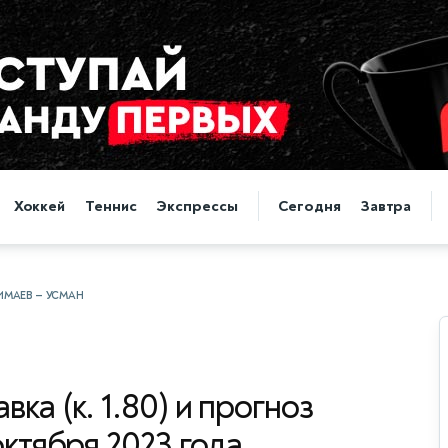
Хоккей
Теннис
Экспрессы
Сегодня
Завтра
ИМАЕВ — УСМАН
вка (к. 1.80) и прогноз
октября 2023 года