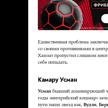
Единственная проблема заключае
со своими противниками в центре
Хамзат пропустил слишком много
себе попадать.
Камару Усман
Усман
бывший доминирующий чем
годы «нигерийский кошмар» зачи
пути таких звезд как,
Вудли
,
Бер