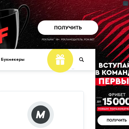
...
Фрибет
Букмекеры
...