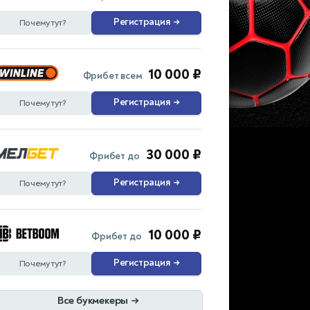
Регистрация
→
Почему тут?
10 000 ₽
Фрибет всем
Регистрация
→
Почему тут?
30 000 ₽
Фрибет до
Регистрация
→
Почему тут?
10 000 ₽
Фрибет до
Регистрация
→
Почему тут?
Все букмекеры
→