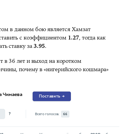
том в данном бою является Хамзат
оставить с коэффициентом
1.27
, тогда как
ать ставку за
3.95
.
т в 36 лет и выход на коротком
ичины, почему в «нигерийского кошмара»
а Чимаева
Поставить
→
?
Всего голосов:
66