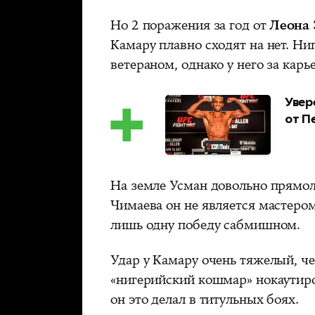
Но 2 поражения за год от
Леона 
Камару плавно сходят на нет. Н
ветераном, однако у него за кар
Увер
от П
На земле Усман довольно прямол
Чимаева он не является мастером
лишь одну победу сабмишном.
Удар у Камару очень тяжелый, че
«нигерийский кошмар» нокаутиро
он это делал в титульных боях.