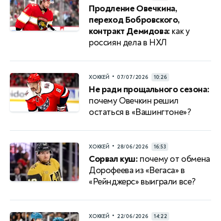
Продление Овечкина,
переход Бобровского,
контракт Демидова:
как у
россиян дела в НХЛ
•
ХОККЕЙ
07/07/2026
10:26
Не ради прощального сезона:
почему Овечкин решил
остаться в «Вашингтоне»?
•
ХОККЕЙ
28/06/2026
16:53
Сорвал куш:
почему от обмена
Дорофеева из «Вегаса» в
«Рейнджерс» выиграли все?
•
ХОККЕЙ
22/06/2026
14:22