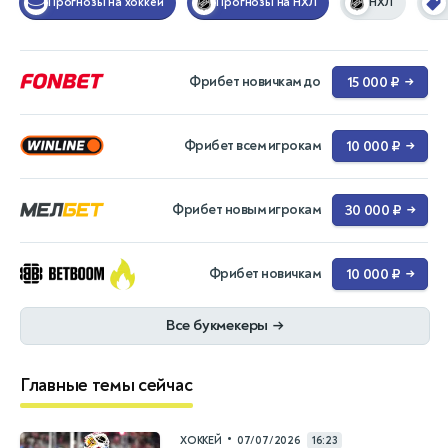
Прогнозы на хоккей
Прогнозы на НХЛ
НХЛ
Фрибет новичкам до
15 000 ₽
→
Фрибет всем игрокам
10 000 ₽
→
Фрибет новым игрокам
30 000 ₽
→
Фрибет новичкам
10 000 ₽
→
Все букмекеры
→
Главные темы сейчас
•
ХОККЕЙ
07/07/2026
16:23