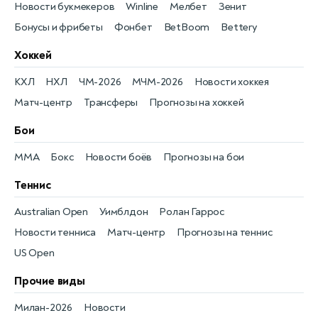
Новости букмекеров
Winline
Мелбет
Зенит
Бонусы и фрибеты
Фонбет
BetBoom
Bettery
Хоккей
КХЛ
НХЛ
ЧМ-2026
МЧМ-2026
Новости хоккея
Матч-центр
Трансферы
Прогнозы на хоккей
Бои
MMA
Бокс
Новости боёв
Прогнозы на бои
Теннис
Australian Open
Уимблдон
Ролан Гаррос
Новости тенниса
Матч-центр
Прогнозы на теннис
US Open
Прочие виды
Милан-2026
Новости