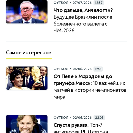
•
ФУТБОЛ
07/07/2026
12:57
Что дальше, Анчелотти?
Будущее Бразилии после
болезненного вылета с
ЧМ‑2026
Самое интересное
•
ФУТБОЛ
06/06/2026
11:53
От Пеле и Марадоны до
триумфа Месси:
10 важнейших
матчей в истории чемпионатов
мира
•
ФУТБОЛ
02/06/2026
22:03
Спустя рукава.
Топ-7
антигероев РПЛ сезона