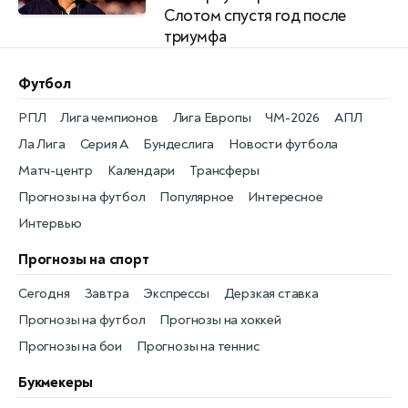
Слотом спустя год после
триумфа
Футбол
РПЛ
Лига чемпионов
Лига Европы
ЧМ-2026
АПЛ
Ла Лига
Серия А
Бундеслига
Новости футбола
Матч-центр
Календари
Трансферы
Прогнозы на футбол
Популярное
Интересное
Интервью
Прогнозы на спорт
Сегодня
Завтра
Экспрессы
Дерзкая ставка
Прогнозы на футбол
Прогнозы на хоккей
Прогнозы на бои
Прогнозы на теннис
Букмекеры