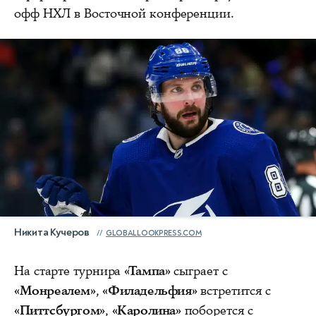
офф НХЛ в Восточной конференции.
Никита Кучеров
GLOBALLOOKPRESS.COM
На старте турнира
«Тампа»
сыграет с
«Монреалем»
,
«Филадельфия»
встретится с
«Питтсбургом»
,
«Каролина»
поборется с