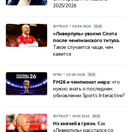
2025/2026
•
ФУТБОЛ
02/06/2026
13:43
«Ливерпуль» уволил Слота
после чемпионского титула.
Такое случается чаще, чем
кажется
•
ИГРЫ
02/06/2026
15:13
FM26 и чемпионат мира:
что
нужно знать о последнем
обновлении Sports Interactive?
•
ФУТБОЛ
31/05/2026
01:12
Из князей в грязи.
Как
«Ливерпуль» расстался со