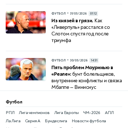
•
ФУТБОЛ
31/05/2026
01:12
Из князей в грязи.
Как
«Ливерпуль» расстался со
Слотом спустя год после
триумфа
•
ФУТБОЛ
30/05/2026
14:51
Пять проблем Моуринью в
«Реале»:
бунт болельщиков,
внутренние конфликты и связка
Мбаппе — Винисиус
Футбол
РПЛ
Лига чемпионов
Лига Европы
ЧМ-2026
АПЛ
Ла Лига
Серия А
Бундеслига
Новости футбола