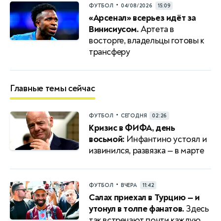
•
ФУТБОЛ
04/08/2026
15:09
«Арсенал» всерьез идёт за
Винисиусом.
Артета в
восторге, владельцы готовы к
трансферу
Главные темы сейчас
•
ФУТБОЛ
СЕГОДНЯ
02:26
Кризис в ФИФА, день
восьмой:
Инфантино устоял и
извинился, развязка — в марте
•
ФУТБОЛ
ВЧЕРА
11:42
Салах приехал в Турцию — и
утонул в толпе фанатов.
Здесь
так встречают почти каждую