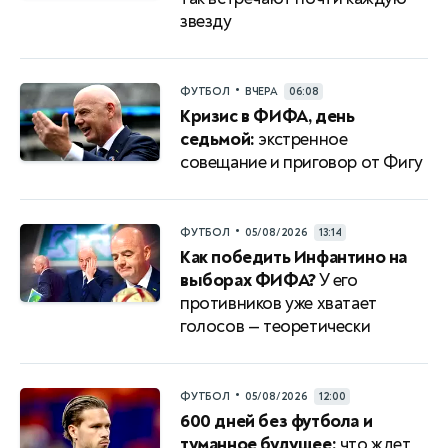
звезду
•
ФУТБОЛ
ВЧЕРА
06:08
Кризис в ФИФА, день
седьмой:
экстренное
совещание и приговор от Фигу
•
ФУТБОЛ
05/08/2026
13:14
Как победить Инфантино на
выборах ФИФА?
У его
противников уже хватает
голосов — теоретически
•
ФУТБОЛ
05/08/2026
12:00
600 дней без футбола и
туманное будущее:
что ждет