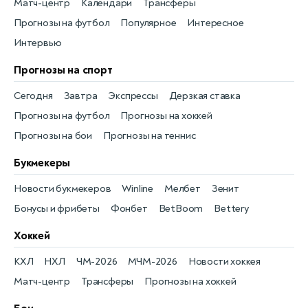
Матч-центр
Календари
Трансферы
Прогнозы на футбол
Популярное
Интересное
Интервью
Прогнозы на спорт
Сегодня
Завтра
Экспрессы
Дерзкая ставка
Прогнозы на футбол
Прогнозы на хоккей
Прогнозы на бои
Прогнозы на теннис
Букмекеры
Новости букмекеров
Winline
Мелбет
Зенит
Бонусы и фрибеты
Фонбет
BetBoom
Bettery
Хоккей
КХЛ
НХЛ
ЧМ-2026
МЧМ-2026
Новости хоккея
Матч-центр
Трансферы
Прогнозы на хоккей