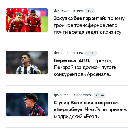
•
ФУТБОЛ
ВЧЕРА
11:09
Закупка без гарантий:
почему
громкое трансферное лето
почти всегда ведет к кризису
•
ФУТБОЛ
ВЧЕРА
08:00
Берегись, АПЛ:
переход
Гимарайнса должен пугать
конкурентов «Арсенала»
•
ФУТБОЛ
05/08/2026
20:56
С улиц Валенсии к воротам
«Бернабеу».
Чем Эспи привлек
мадридский «Реал»