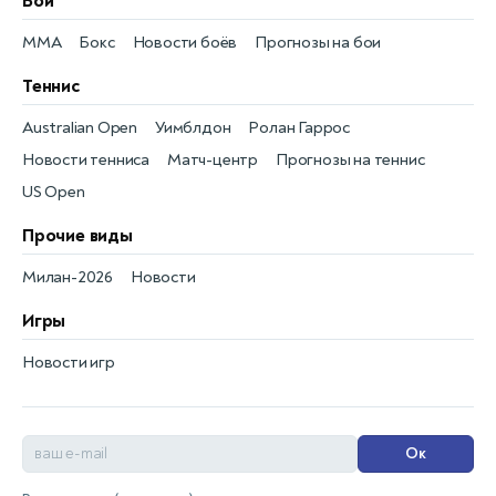
Бои
MMA
Бокс
Новости боёв
Прогнозы на бои
Теннис
Australian Open
Уимблдон
Ролан Гаррос
Новости тенниса
Матч-центр
Прогнозы на теннис
US Open
Прочие виды
Милан-2026
Новости
Игры
Новости игр
Ок