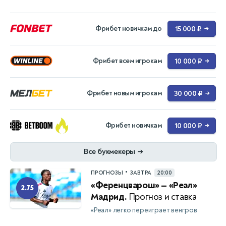
Фрибет новичкам до
15 000 ₽
→
Фрибет всем игрокам
10 000 ₽
→
Фрибет новым игрокам
30 000 ₽
→
Фрибет новичкам
10 000 ₽
→
Все букмекеры
→
•
ПРОГНОЗЫ
ЗАВТРА
20:00
«Ференцварош» — «Реал»
2.75
Мадрид.
Прогноз и ставка
«Реал» легко переиграет венгров