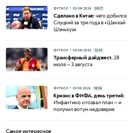
•
ФУТБОЛ
05/08/2026
08:17
Сделано в Китае:
чего добился
Слуцкий за три года в «Шанхай
Шэньхуа»
•
ФУТБОЛ
03/08/2026
12:03
Трансферный дайджест.
28
июля — 3 августа
•
ФУТБОЛ
01/08/2026
18:06
Кризис в ФИФА, день третий:
Инфантино отозвал план — и
получил вотум недоверия
Самое интересное