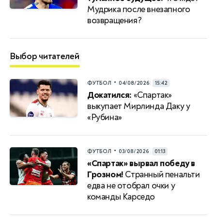
Мудрика после внезапного
возвращения?
Выбор читателей
•
ФУТБОЛ
04/08/2026
15:42
Докатился:
«Спартак»
выкупает Мирлинда Даку у
«Рубина»
•
ФУТБОЛ
03/08/2026
01:13
«Спартак» вырвал победу в
Грозном!
Странный пенальти
едва не отобрал очки у
команды Карседо