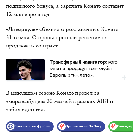
подписного бонуса, а зарплата Конате составит
12 млн евро в год.
«Ливерпуль»
объявил о расставании с Конате
31-го мая. Стороны приняли решение не
продлевать контракт.
Трансферный навигатор:
кого
купят и продадут топ-клубы
Европы этим летом
В минувшем сезоне Конате провел за
«мерсисайдцев» 36 матчей в рамках АПЛ и
забил один гол.
Прогнозы на футбол
Прогнозы на Ла Лигу
Календа