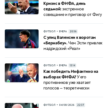
Кризис в ФИФА, день
седьмой:
экстренное
совещание и приговор от Фигу
•
ФУТБОЛ
ВЧЕРА
20:56
С улиц Валенсии к воротам
«Бернабеу».
Чем Эспи привлек
мадридский «Реал»
•
ФУТБОЛ
ВЧЕРА
13:14
Как победить Инфантино на
выборах ФИФА?
У его
противников уже хватает
голосов — теоретически
•
ФУТБОЛ
04/08/2026
22:37