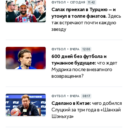
•
ФУТБОЛ
СЕГОДНЯ
11:42
Салах приехал в Турцию — и
утонул в толпе фанатов.
Здесь
так встречают почти каждую
звезду
•
ФУТБОЛ
ВЧЕРА
12:00
600 дней без футбола и
туманное будущее:
что ждет
Мудрика после внезапного
возвращения?
•
ФУТБОЛ
ВЧЕРА
08:17
Сделано в Китае:
чего добился
Слуцкий за три года в «Шанхай
Шэньхуа»