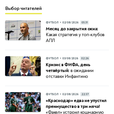
Выбор читателей
•
ФУТБОЛ
02/08/2026
05:31
Месяц до закрытия окна:
Какая стратегия у топ-клубов
АПЛ
•
ФУТБОЛ
03/08/2026
02:26
Кризис в ФИФА, день
четвёртый:
в ожидании
отставки Инфантино
•
ФУТБОЛ
02/08/2026
22:37
«Краснодар» едва не упустил
преимущество в три мяча!
«Факел» устроил кошмарную