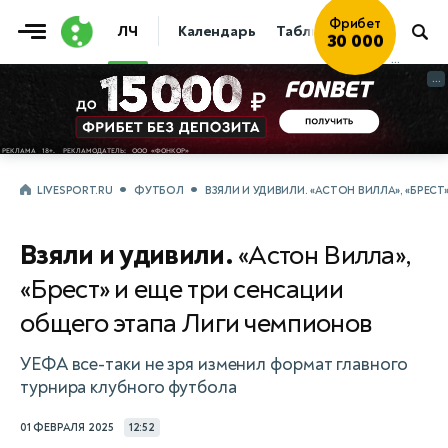
Фрибет
ЛЧ
Календарь
Таблица
Прогнозы
30 000
...
...
LIVESPORT.RU
ФУТБОЛ
ВЗЯЛИ И УДИВИЛИ. «АСТОН ВИЛЛА», «БРЕ
Взяли и удивили.
«Астон Вилла»,
«Брест» и еще три сенсации
общего этапа Лиги чемпионов
УЕФА все-таки не зря изменил формат главного
турнира клубного футбола
01 ФЕВРАЛЯ 2025
12:52