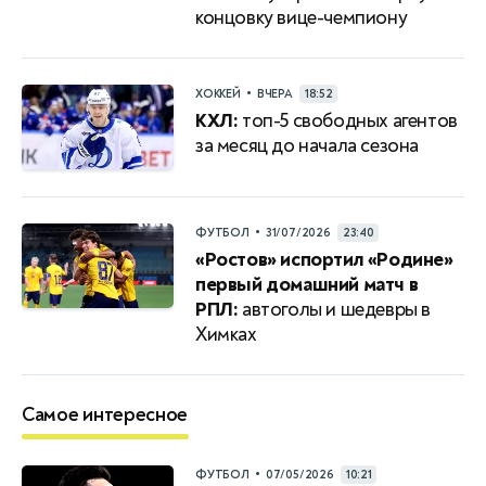
концовку вице-чемпиону
•
ХОККЕЙ
ВЧЕРА
18:52
КХЛ:
топ-5 свободных агентов
за месяц до начала сезона
•
ФУТБОЛ
31/07/2026
23:40
«Ростов» испортил «Родине»
первый домашний матч в
РПЛ:
автоголы и шедевры в
Химках
Самое интересное
•
ФУТБОЛ
07/05/2026
10:21