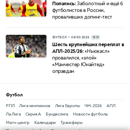
Попались:
Заболотный и ещё 6
футболистов в России,
проваливших допинг-тест
•
ФУТБОЛ
04/05/2026
15:31
Шесть крупнейших переплат в
АПЛ-2025/26:
«Ньюкасл»
провалился, «злой»
«Манчестер Юнайтед»
оправдан
Футбол
РПЛ
Лига чемпионов
Лига Европы
ЧМ-2026
АПЛ
Ла Лига
Серия А
Бундеслига
Новости футбола
Матч-центр
Календари
Трансферы