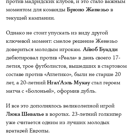
против мадридских клубов, и это стало важным
моментом для команды
Брюно Женезьо
в
текущей кампании.
Однако не стоит упускать из виду другой
ключевой момент: смелое решение Женезьо
довериться молодым игрокам.
Айюб Буадди
дебютировал против «Реала» в день своего 17-
летия, трое футболистов, вышедших в стартовом
составе против «Атлетико», были не старше 20
лет, а 20-летний
Нгал'Аэль Мукау
стал героем
матча с «Болоньей», оформив дубль.
И все это дополнялось великолепной игрой
Люка Шевалье
в воротах. 23-летний голкипер
уже считается одним из лучших молодых
вратарей Европы.