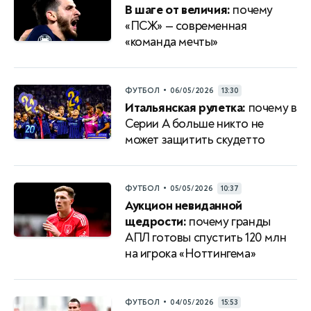
В шаге от величия:
почему
«ПСЖ» — современная
«команда мечты»
•
ФУТБОЛ
06/05/2026
13:30
Итальянская рулетка:
почему в
Серии A больше никто не
может защитить скудетто
•
ФУТБОЛ
05/05/2026
10:37
Аукцион невиданной
щедрости:
почему гранды
АПЛ готовы спустить 120 млн
на игрока «Ноттингема»
•
ФУТБОЛ
04/05/2026
15:53