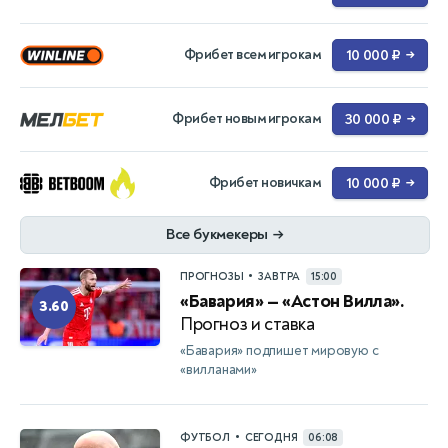
Фрибет всем игрокам
10 000 ₽
→
Фрибет новым игрокам
30 000 ₽
→
Фрибет новичкам
10 000 ₽
→
Все букмекеры
→
•
ПРОГНОЗЫ
ЗАВТРА
15:00
«Бавария» — «Астон Вилла».
3.60
Прогноз и ставка
«Бавария» подпишет мировую с
«вилланами»
•
ФУТБОЛ
СЕГОДНЯ
06:08