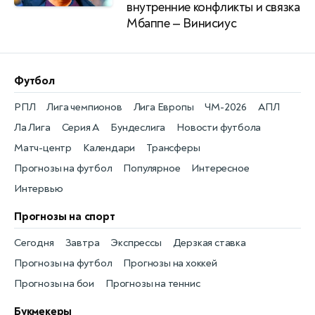
внутренние конфликты и связка
Мбаппе — Винисиус
Футбол
РПЛ
Лига чемпионов
Лига Европы
ЧМ-2026
АПЛ
Ла Лига
Серия А
Бундеслига
Новости футбола
Матч-центр
Календари
Трансферы
Прогнозы на футбол
Популярное
Интересное
Интервью
Прогнозы на спорт
Сегодня
Завтра
Экспрессы
Дерзкая ставка
Прогнозы на футбол
Прогнозы на хоккей
Прогнозы на бои
Прогнозы на теннис
Букмекеры