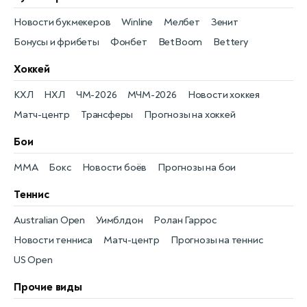
Новости букмекеров
Winline
Мелбет
Зенит
Бонусы и фрибеты
Фонбет
BetBoom
Bettery
Хоккей
КХЛ
НХЛ
ЧМ-2026
МЧМ-2026
Новости хоккея
Матч-центр
Трансферы
Прогнозы на хоккей
Бои
MMA
Бокс
Новости боёв
Прогнозы на бои
Теннис
Australian Open
Уимблдон
Ролан Гаррос
Новости тенниса
Матч-центр
Прогнозы на теннис
US Open
Прочие виды