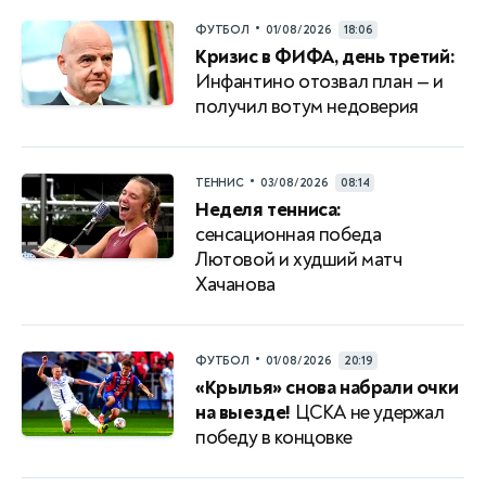
•
ФУТБОЛ
01/08/2026
18:06
Кризис в ФИФА, день третий:
Инфантино отозвал план — и
получил вотум недоверия
•
ТЕННИС
03/08/2026
08:14
Неделя тенниса:
сенсационная победа
Лютовой и худший матч
Хачанова
•
ФУТБОЛ
01/08/2026
20:19
«Крылья» снова набрали очки
на выезде!
ЦСКА не удержал
победу в концовке