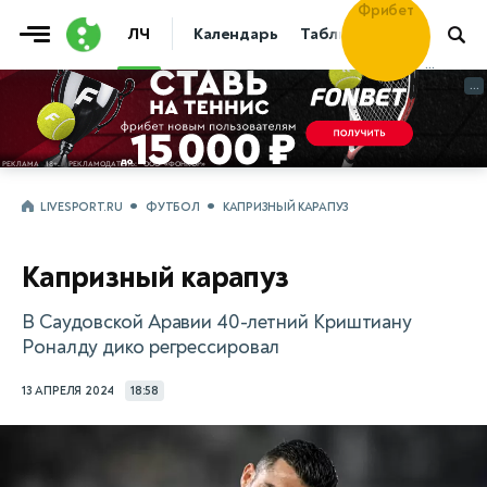
Фрибет
ЛЧ
Календарь
Таблица
Прогнозы
30 000
...
...
LIVESPORT.RU
ФУТБОЛ
КАПРИЗНЫЙ КАРАПУЗ
Капризный карапуз
В Саудовской Аравии 40-летний Криштиану
Роналду дико регрессировал
13 АПРЕЛЯ 2024
18:58