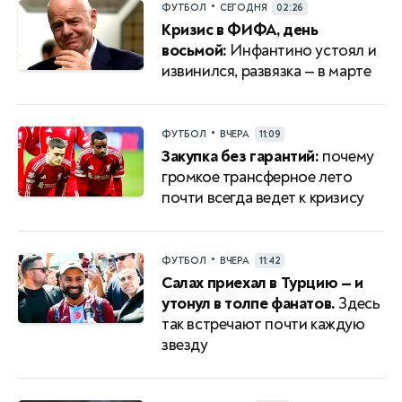
•
ФУТБОЛ
СЕГОДНЯ
02:26
Кризис в ФИФА, день
восьмой:
Инфантино устоял и
извинился, развязка — в марте
•
ФУТБОЛ
ВЧЕРА
11:09
Закупка без гарантий:
почему
громкое трансферное лето
почти всегда ведет к кризису
•
ФУТБОЛ
ВЧЕРА
11:42
Салах приехал в Турцию — и
утонул в толпе фанатов.
Здесь
так встречают почти каждую
звезду