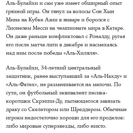
Аль-Булайхи и сам уже имеет обширный опыт
грязной игры. Он тянул за волосы Сон Хын
Мина на Кубке Азии в январе и боролся с
Лионелем Месси на чемпионате мира в Катаре.
Он даже раньше конфликтовал с Роналду, ругая
его после матча лиги в декабре и насмехаясь
над ним после победы «Аль-Хиляля».
Аль-Булайхи, 34-летний центральный
защитник, ранее выступавший за «Аль-Нахду» и
«Аль-Фатех», не разменивается на мелочи. По
сути, он футбольный эквивалент песика-
коротшки Скрэппи-Ду, пытающегося завязать
драку со Скелетором или Шреддером. Обычные
игроки недостаточно хороши для его проделок:
либо мировые суперзвезды, либо никто.