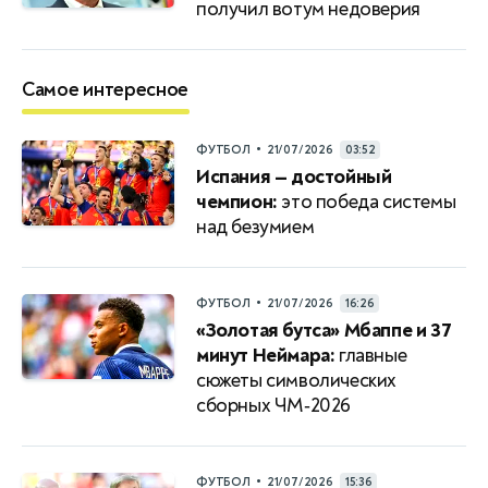
получил вотум недоверия
Самое интересное
•
ФУТБОЛ
21/07/2026
03:52
Испания — достойный
чемпион:
это победа системы
над безумием
•
ФУТБОЛ
21/07/2026
16:26
«Золотая бутса» Мбаппе и 37
минут Неймара:
главные
сюжеты символических
сборных ЧМ‑2026
•
ФУТБОЛ
21/07/2026
15:36