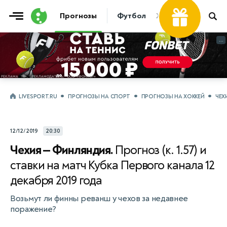
Прогнозы
Футбол
Хоккей
Теннис
...
...
LIVESPORT.RU
ПРОГНОЗЫ НА СПОРТ
ПРОГНОЗЫ НА ХОККЕЙ
ЧЕХ
12/12/2019
20:30
Чехия — Финляндия.
Прогноз (к. 1.57) и
ставки на матч Кубка Первого канала 12
декабря 2019 года
Возьмут ли финны реванш у чехов за недавнее
поражение?