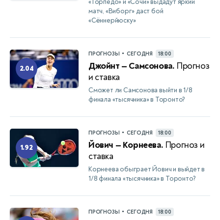
«Торпедо» и «Сочи» выдадут яркий
матч, «Виборг» даст бой
«Сённерйюску»
•
ПРОГНОЗЫ
СЕГОДНЯ
18:00
Джойнт — Самсонова.
Прогноз
2.04
и ставка
Сможет ли Самсонова выйти в 1/8
финала «тысячника» в Торонто?
•
ПРОГНОЗЫ
СЕГОДНЯ
18:00
Йович — Корнеева.
Прогноз и
1.92
ставка
Корнеева обыграет Йович и выйдет в
1/8 финала «тысячника» в Торонто?
•
ПРОГНОЗЫ
СЕГОДНЯ
18:00