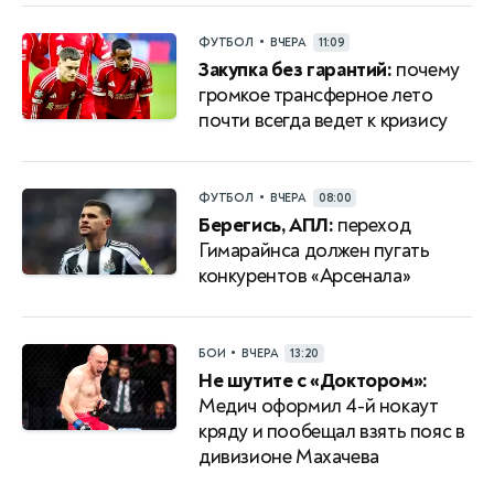
•
ФУТБОЛ
ВЧЕРА
11:09
Закупка без гарантий:
почему
громкое трансферное лето
почти всегда ведет к кризису
•
ФУТБОЛ
ВЧЕРА
08:00
Берегись, АПЛ:
переход
Гимарайнса должен пугать
конкурентов «Арсенала»
•
БОИ
ВЧЕРА
13:20
Не шутите с «Доктором»:
Медич оформил 4-й нокаут
кряду и пообещал взять пояс в
дивизионе Махачева