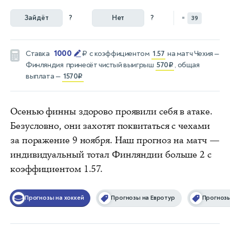
Зайдёт
?
Нет
?
=
39
1000
Ставка
₽
с коэффициентом
1.57
на матч
Чехия —
Финляндия
принесёт чистый выигрыш
570₽
, общая
выплата —
1570₽
Осенью финны здорово проявили себя в атаке.
Безусловно, они захотят поквитаться с чехами
за поражение 9 ноября. Наш прогноз на матч —
индивидуальный тотал Финляндии больше 2 с
коэффициентом 1.57.
Прогнозы на хоккей
Прогнозы на Евротур
Прогнозы