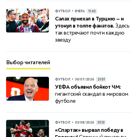
•
ФУТБОЛ
ВЧЕРА
11:42
Салах приехал в Турцию — и
утонул в толпе фанатов.
Здесь
так встречают почти каждую
звезду
Выбор читателей
•
ФУТБОЛ
30/07/2026
21:01
УЕФА объявил бойкот ЧМ:
гигантский скандал в мировом
футболе
•
ФУТБОЛ
03/08/2026
01:13
«Спартак» вырвал победу в