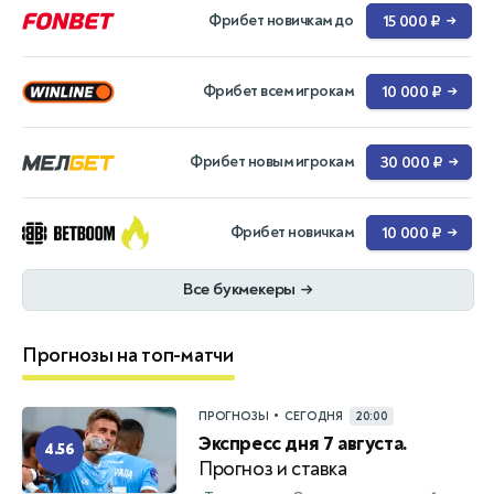
Фрибет новичкам до
15 000 ₽
→
Фрибет всем игрокам
10 000 ₽
→
Фрибет новым игрокам
30 000 ₽
→
Фрибет новичкам
10 000 ₽
→
Все букмекеры
→
Прогнозы на топ-матчи
•
ПРОГНОЗЫ
СЕГОДНЯ
20:00
Экспресс дня 7 августа.
4.56
Прогноз и ставка