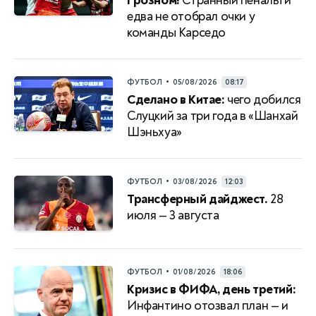
Грозном!
Странный пенальти
едва не отобрал очки у
команды Карседо
•
ФУТБОЛ
05/08/2026
08:17
Сделано в Китае:
чего добился
Слуцкий за три года в «Шанхай
Шэньхуа»
•
ФУТБОЛ
03/08/2026
12:03
Трансферный дайджест.
28
июля — 3 августа
•
ФУТБОЛ
01/08/2026
18:06
Кризис в ФИФА, день третий:
Инфантино отозвал план — и