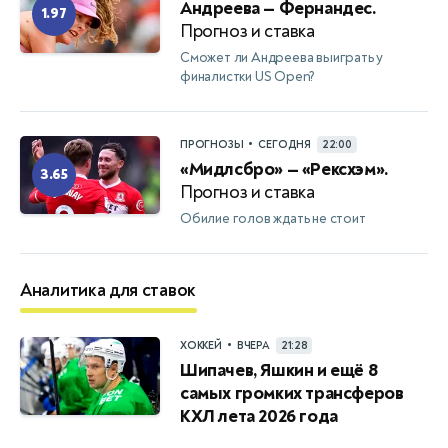
Андреева — Фернандес.
1.97
Прогноз и ставка
Сможет ли Андреева выиграть у
финалистки US Open?
•
ПРОГНОЗЫ
СЕГОДНЯ
22:00
«Мидлсбро» — «Рексхэм».
3.65
Прогноз и ставка
Обилие голов ждать не стоит
Аналитика для ставок
•
ХОККЕЙ
ВЧЕРА
21:28
Шипачев, Яшкин и ещё 8
самых громких трансферов
КХЛ лета 2026 года