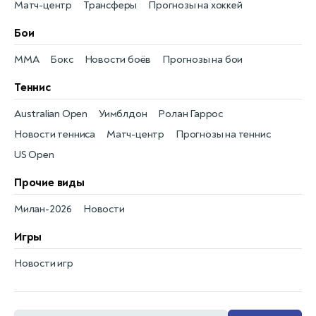
Матч-центр
Трансферы
Прогнозы на хоккей
Бои
MMA
Бокс
Новости боёв
Прогнозы на бои
Теннис
Australian Open
Уимблдон
Ролан Гаррос
Новости тенниса
Матч-центр
Прогнозы на теннис
US Open
Прочие виды
Милан-2026
Новости
Игры
Новости игр