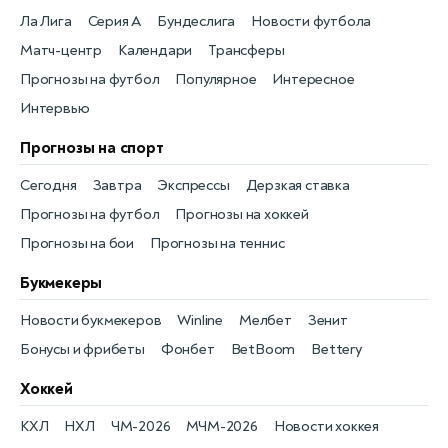
Ла Лига
Серия А
Бундеслига
Новости футбола
Матч-центр
Календари
Трансферы
Прогнозы на футбол
Популярное
Интересное
Интервью
Прогнозы на спорт
Сегодня
Завтра
Экспрессы
Дерзкая ставка
Прогнозы на футбол
Прогнозы на хоккей
Прогнозы на бои
Прогнозы на теннис
Букмекеры
Новости букмекеров
Winline
Мелбет
Зенит
Бонусы и фрибеты
Фонбет
BetBoom
Bettery
Хоккей
КХЛ
НХЛ
ЧМ-2026
МЧМ-2026
Новости хоккея