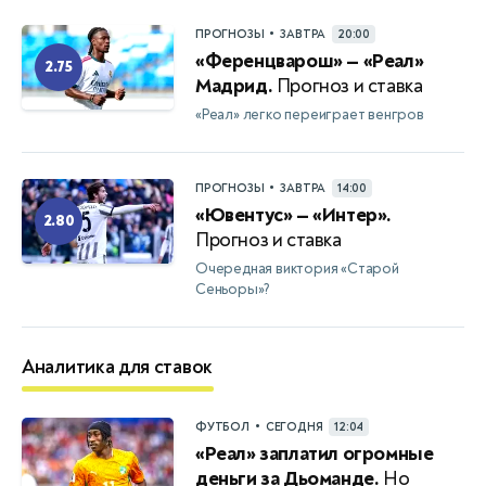
•
ПРОГНОЗЫ
ЗАВТРА
20:00
«Ференцварош» — «Реал»
2.75
Мадрид.
Прогноз и ставка
«Реал» легко переиграет венгров
•
ПРОГНОЗЫ
ЗАВТРА
14:00
«Ювентус» — «Интер».
2.80
Прогноз и ставка
Очередная виктория «Старой
Сеньоры»?
Аналитика для ставок
•
ФУТБОЛ
СЕГОДНЯ
12:04
«Реал» заплатил огромные
деньги за Дьоманде.
Но