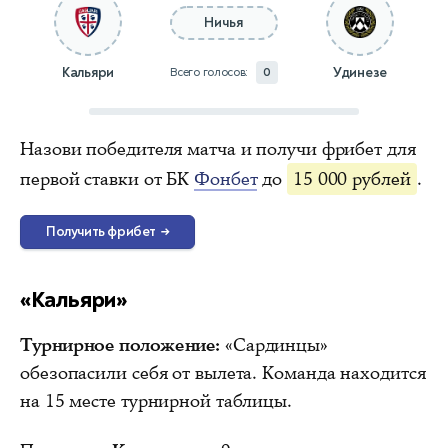
Ничья
Кальяри
Удинезе
Всего голосов:
0
Назови победителя матча и получи фрибет для
первой ставки от БК
Фонбет
до
15 000 рублей
.
Получить фрибет
→
«Кальяри»
Турнирное положение:
«Сардинцы»
обезопасили себя от вылета. Команда находится
на 15 месте турнирной таблицы.