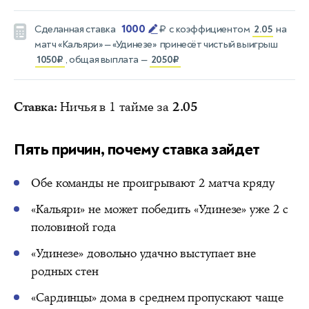
1000
Сделанная ставка
₽
с коэффициентом
2.05
на
матч
«Кальяри» — «Удинезе»
принесёт чистый выигрыш
1050₽
, общая выплата —
2050₽
Ставка:
Ничья в 1 тайме за
2.05
Пять причин, почему ставка зайдет
Обе команды не проигрывают 2 матча кряду
«Кальяри» не может победить «Удинезе» уже 2 с
половиной года
«Удинезе» довольно удачно выступает вне
родных стен
«Сардинцы» дома в среднем пропускают чаще