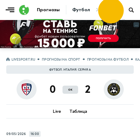
Фрибет
Прогнозы
Футбол
Хоккей
Теннис
30 000
...
...
LIVESPORT.RU
ПРОГНОЗЫ НА СПОРТ
ПРОГНОЗЫ НА ФУТБОЛ
КА
ФУТБОЛ. ИТАЛИЯ. СЕРИЯ А
0
2
ок
Live
Таблица
09/05/2026
16:00