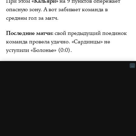
При этом
«Кальяри»
на 9 пунктов опережает
опасную зону. А вот забивает команда в
среднем гол за матч.
Последние матчи:
свой предыдущий поединок
команда провела удачно. «Сардинцы» не
уступили «Болонье» (0:0).
...