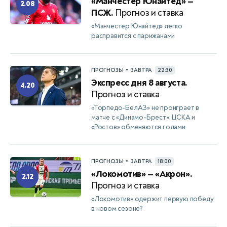
«Манчестер Юнайтед» —
2.08
ПСЖ.
Прогноз и ставка
«Манчестер Юнайтед» легко
расправится с парижанами
•
ПРОГНОЗЫ
ЗАВТРА
22:30
Экспресс дня 8 августа.
4.20
Прогноз и ставка
«Торпедо-БелАЗ» не проиграет в
матче с «Динамо-Брест», ЦСКА и
«Ростов» обменяются голами
•
ПРОГНОЗЫ
ЗАВТРА
18:00
«Локомотив» — «Акрон».
2.12
Прогноз и ставка
«Локомотив» одержит первую победу
в новом сезоне?