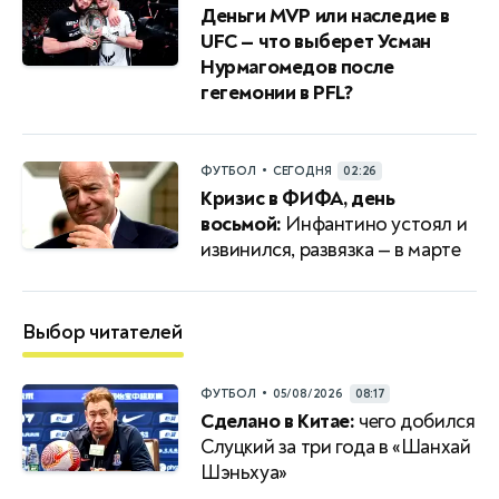
Деньги MVP или наследие в
UFC — что выберет Усман
Нурмагомедов после
гегемонии в PFL?
•
ФУТБОЛ
СЕГОДНЯ
02:26
Кризис в ФИФА, день
восьмой:
Инфантино устоял и
извинился, развязка — в марте
Выбор читателей
•
ФУТБОЛ
05/08/2026
08:17
Сделано в Китае:
чего добился
Слуцкий за три года в «Шанхай
Шэньхуа»