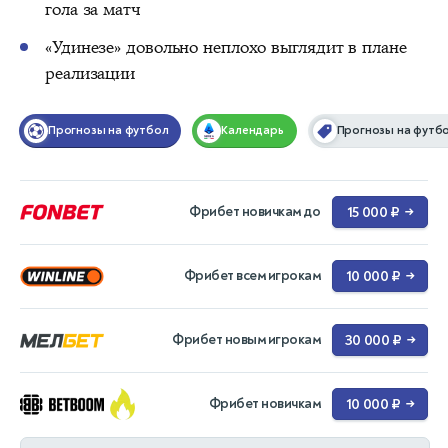
гола за матч
«Удинезе» довольно неплохо выглядит в плане
реализации
Прогнозы на футбол
Календарь
Прогнозы на футб
Фрибет новичкам до
15 000 ₽
→
Фрибет всем игрокам
10 000 ₽
→
Фрибет новым игрокам
30 000 ₽
→
Фрибет новичкам
10 000 ₽
→