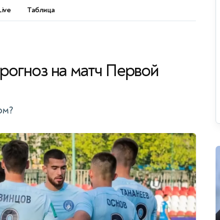
Live
Таблица
рогноз на матч Первой
ом?