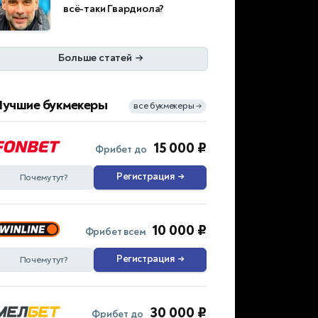
всё-таки Гвардиола?
Больше статей
→
Лучшие букмекеры
все букмекеры
→
15 000 ₽
Фрибет до
Регистрация
→
Почему тут?
10 000 ₽
Фрибет всем
Регистрация
→
Почему тут?
30 000 ₽
Фрибет до