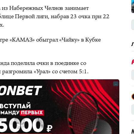
а из Набережных Челнов занимает
лице Первой лиги, набрав 23 очка при 22
х.
 игре «КАМАЗ» обыграл «Чайку» в Кубке
нда поделила очки в поединке со
 разгромила «Урал» со счетом 5:1.
...