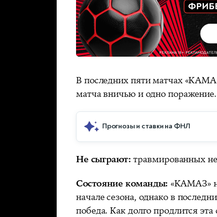
В последних пяти матчах «КАМАЗ
матча вничью и одно поражение.
Прогнозы и ставки на ФНЛ
Не сыграют:
травмированных не
Состояние команды:
«КАМАЗ» на
начале сезона, однако в последн
победа. Как долго продлится эта