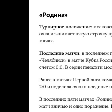
«Родина»
Турнирное положение
: московс
очка и занимает пятую строчку 
мячах.
Последние матчи
: в последнем 
«Челябинск» в матче Кубка Росс
счетом 0:0. В серии пенальти мо
Ранее в матчах Первой лиги ком
2:0 и поделила очки в поединке п
В последних пяти матчах «Родина
матч вничью и одно поражение. 