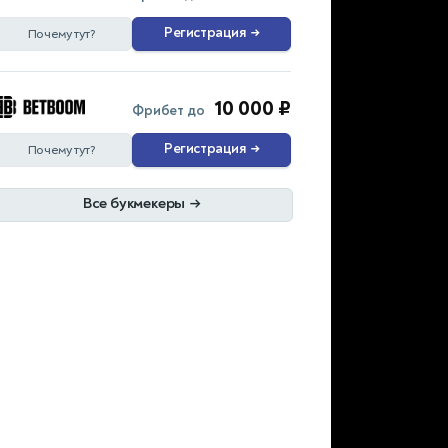
Регистрация
→
Почему тут?
10 000 ₽
Фрибет до
Регистрация
→
Почему тут?
Все букмекеры
→