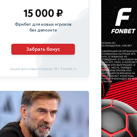
15 000 ₽
Фрибет для новых игроков
без депозита
Забрать бонус
Акция для новых игроков. 18+. Fonbet.ru