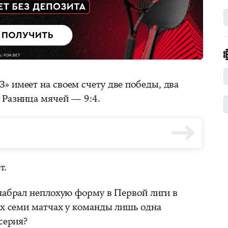
» имеет на своем счету две победы, два
 Разница мячей — 9:4.
т.
брал неплохую форму в Первой лиги в
их семи матчах у команды лишь одна
 серия?