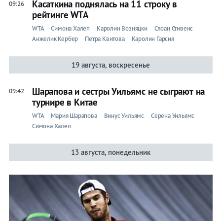
Касаткина поднялась на 11 строку в
09:26
рейтинге WTA
WTA
Симона Халеп
Каролин Возняцки
Слоан Стивенс
Анжелик Кербер
Петра Квитова
Каролин Гарсия
19 августа, воскресенье
Шарапова и сестры Уильямс не сыграют на
09:42
турнире в Китае
WTA
Мария Шарапова
Винус Уильямс
Серена Уильямс
Симона Халеп
13 августа, понедельник