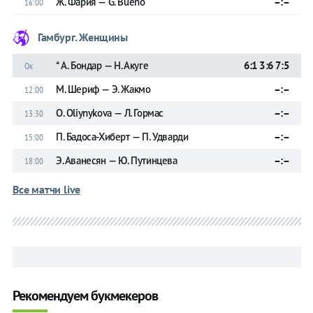
Ж. Фария — G. Bueno
–:–
16:00
Гамбург. Женщины
* А. Бондар — Н. Акуге
6:1 3:6 7:5
Ок
М. Шериф — Э. Жакмо
–:–
12:00
O. Oliynykova — Л. Гормас
–:–
13:30
П. Бадоса-Хиберт — П. Удварди
–:–
15:00
Э. Аванесян — Ю. Путинцева
–:–
18:00
Все матчи live
Рекомендуем букмекеров