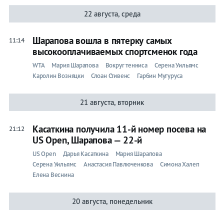
22 августа, среда
Шарапова вошла в пятерку самых
11:14
высокооплачиваемых спортсменок года
WTA
Мария Шарапова
Вокруг тенниса
Серена Уильямс
Каролин Возняцки
Слоан Стивенс
Гарбин Мугуруса
21 августа, вторник
Касаткина получила 11-й номер посева на
21:12
US Open, Шарапова — 22-й
US Open
Дарья Касаткина
Мария Шарапова
Серена Уильямс
Анастасия Павлюченкова
Симона Халеп
Елена Веснина
20 августа, понедельник