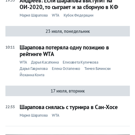
Андреев: Если Шарапова выступит на
19:55
ОИ-2020, то сыграет и за сборную в КФ
Мария Шарапова
WTA
Кубок Федерации
23 июля, понедельник
Шарапова потеряла одну позицию в
10:11
рейтинге WTA
WTA
Дарья Касаткина
Елизавета Куличкова
Дарья Гаврилова
Елена Остапенко
Тимея Бачински
Йоханна Конта
17 июля, вторник
Шарапова снялась с турнира в Сан-Хосе
22:33
Мария Шарапова
WTA