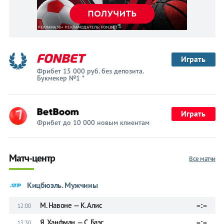
Играть
Фрибет 15 000 руб. без депозита.
Букмекер №1 *
Играть
Фрибет до 10 000 новым клиентам
Матч-центр
Все матчи
Кицбюэль. Мужчины
М. Навоне — К. Алис
–:–
12:00
Я. Ханфман — С. Баэс
–:–
13:30