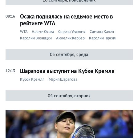
Мария
Осака поднялась на седьмое место в
08:16
рейтинге WTA
Шарапова
WTA
Наоми Осака
Серена Уильямс
Симона Халеп
Каролин Возняцки
Анжелик Кербер
Каролин Гарсия
Лента
05 сентября, среда
Шарапова выступит на Кубке Кремля
12:13
Live
Кубок Кремля
Мария Шарапова
Прогнозы
Вся
04 сентября, вторник
лента
Ролан
Гаррос
ATP
WTA