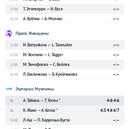
Т. Этчеверри — И. Бусе
–:–
15:00
А. Бублик — А. Молчан
–:–
16:30
Прага. Женщины
N. Bartunkova — L. Tararudee
–:–
12:00
М. Хонтама — L. Tagger
–:–
13:30
М. Тимофеева — С. Бейлек
–:–
15:00
Л. Гавличкова — Б. Крейчикова
–:–
16:30
Эшторил. Мужчины
А. Табило — T. Torres *
4:6 4:6
Ок
К. Жаке — А. Блокс *
6:3 4:6 6:7
Ок
Л. Аш — П. Карреньо-Буста
–:–
14:00