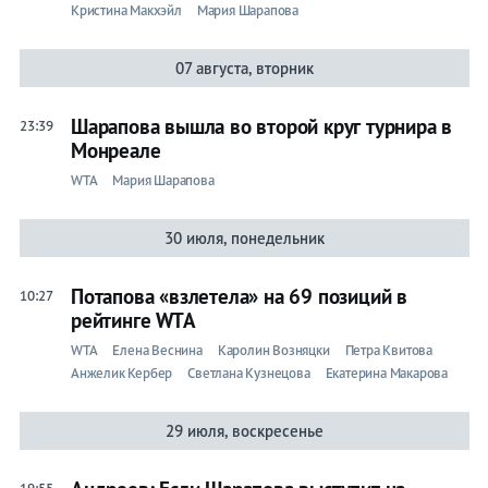
Кристина Макхэйл
Мария Шарапова
07 августа, вторник
Шарапова вышла во второй круг турнира в
23:39
Монреале
WTA
Мария Шарапова
30 июля, понедельник
Потапова «взлетела» на 69 позиций в
10:27
рейтинге WTA
WTA
Елена Веснина
Каролин Возняцки
Петра Квитова
Анжелик Кербер
Светлана Кузнецова
Екатерина Макарова
29 июля, воскресенье