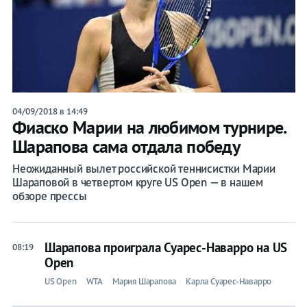
Бокс
Прочие
Игры
04/09/2018 в 14:49
Фиаско Марии на любимом турнире.
Шарапова сама отдала победу
Неожиданный вылет российской теннисистки Марии
Шараповой в четвертом круге US Open — в нашем
обзоре прессы
Шарапова проиграла Суарес-Наварро на US
08:19
Open
US Open
WTA
Мария Шарапова
Карла Суарес-Наварро