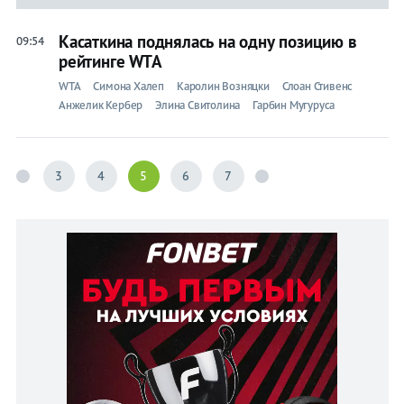
Касаткина поднялась на одну позицию в
09:54
рейтинге WTA
WTA
Симона Халеп
Каролин Возняцки
Слоан Стивенс
Анжелик Кербер
Элина Свитолина
Гарбин Мугуруса
3
4
5
6
7