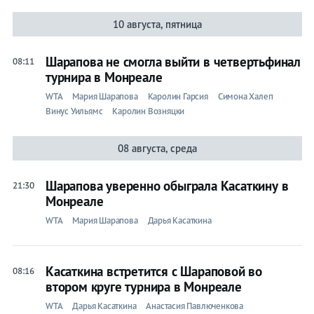
10 августа, пятница
Шарапова не смогла выйти в четвертьфинал
08:11
турнира в Монреале
WTA
Мария Шарапова
Каролин Гарсия
Симона Халеп
Винус Уильямс
Каролин Возняцки
08 августа, среда
Шарапова уверенно обыграла Касаткину в
21:30
Монреале
WTA
Мария Шарапова
Дарья Касаткина
Касаткина встретится с Шараповой во
08:16
втором круге турнира в Монреале
WTA
Дарья Касаткина
Анастасия Павлюченкова