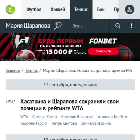
Футбол
Хоккей
Теннис
Бои
Прочие
Главное
Мария Шарапова
Фрибет
Лента
Live
Вся лента
Прогнозы
Букмекеры
до 15
000 ₽
Новым
игрокам, без
условий
Футбол
/
/
Главное
Теннис
Мария Шарапова. Новости, страница архива №5
Хоккей
17 сентября, понедельник
Прогнозы
Касаткина и Шарапова сохранили свои
10:37
на спорт
позиции в рейтинге WTA
WTA
Симона Халеп
Каролин Возняцки
Анжелик Кербер
Букмекеры
Каролин Гарсия
Петра Квитова
Элина Свитолина
Теннис
10 сентября, понедельник