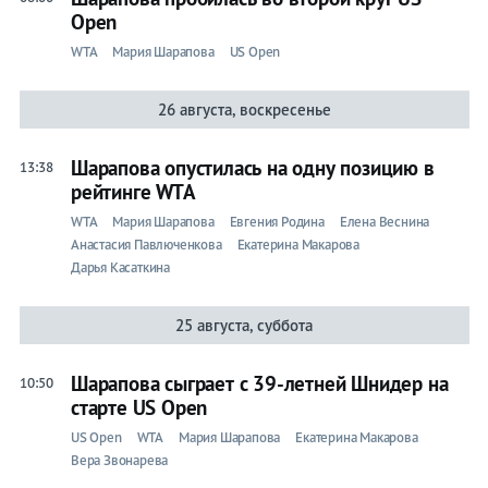
Open
WTA
Мария Шарапова
US Open
26 августа, воскресенье
Шарапова опустилась на одну позицию в
13:38
рейтинге WTA
WTA
Мария Шарапова
Евгения Родина
Елена Веснина
Анастасия Павлюченкова
Екатерина Макарова
Дарья Касаткина
25 августа, суббота
Шарапова сыграет с 39-летней Шнидер на
10:50
старте US Open
US Open
WTA
Мария Шарапова
Екатерина Макарова
Вера Звонарева