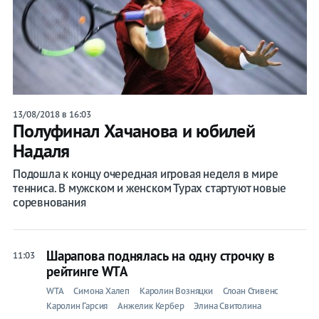
13/08/2018 в 16:03
Полуфинал Хачанова и юбилей
Надаля
Подошла к концу очередная игровая неделя в мире
тенниса. В мужском и женском Турах стартуют новые
соревнования
Шарапова поднялась на одну строчку в
11:03
рейтинге WTA
WTA
Симона Халеп
Каролин Возняцки
Слоан Стивенс
Каролин Гарсия
Анжелик Кербер
Элина Свитолина