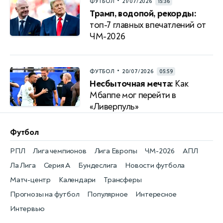
•
ФУТБОЛ
21/07/2026
15:36
Трамп, водопой, рекорды:
топ-7 главных впечатлений от
ЧМ-2026
•
ФУТБОЛ
20/07/2026
05:59
Несбыточная мечта:
Как
Мбаппе мог перейти в
«Ливерпуль»
Футбол
РПЛ
Лига чемпионов
Лига Европы
ЧМ-2026
АПЛ
Ла Лига
Серия А
Бундеслига
Новости футбола
Матч-центр
Календари
Трансферы
Прогнозы на футбол
Популярное
Интересное
Интервью