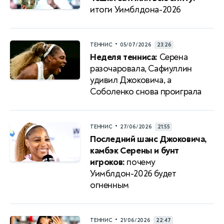
итоги Уимблдона-2026
•
ТЕННИС
05/07/2026
23:26
Неделя тенниса:
Серена
разочаровала, Сафиуллин
удивил Джоковича, а
Соболенко снова проиграла
•
ТЕННИС
27/06/2026
21:55
Последний шанс Джоковича,
камбэк Серены и бунт
игроков:
почему
Уимблдон-2026 будет
огненным
•
ТЕННИС
21/06/2026
22:47