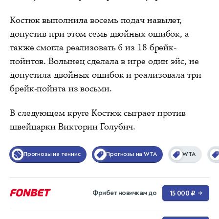
Костюк выполнила восемь подач навылет,
допустив при этом семь двойных ошибок, а
также смогла реализовать 6 из 18 брейк-
пойнтов. Волынец сделала в игре один эйс, не
допустила двойных ошибок и реализовала три
брейк-пойнта из восьми.
В следующем круге Костюк сыграет против
швейцарки Виктории Голубич.
Прогнозы на теннис
Прогнозы на WTA
WTA
Фрибет новичкам до
15 000 ₽
→