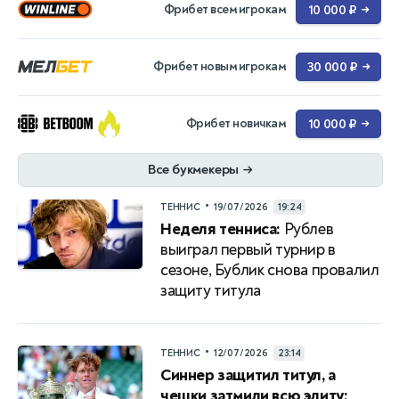
Фрибет всем игрокам
10 000 ₽
→
Фрибет новым игрокам
30 000 ₽
→
Фрибет новичкам
10 000 ₽
→
Все букмекеры
→
•
ТЕННИС
19/07/2026
19:24
Неделя тенниса:
Рублев
выиграл первый турнир в
сезоне, Бублик снова провалил
защиту титула
•
ТЕННИС
12/07/2026
23:14
Синнер защитил титул, а
чешки затмили всю элиту: