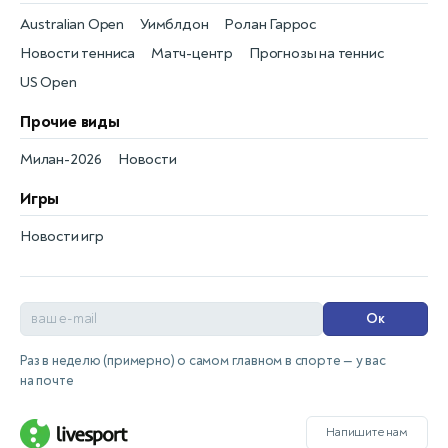
Australian Open
Уимблдон
Ролан Гаррос
Новости тенниса
Матч-центр
Прогнозы на теннис
US Open
Прочие виды
Милан-2026
Новости
Игры
Новости игр
Ок
Раз в неделю (примерно) о самом главном в спорте — у вас
на почте
Напишите нам