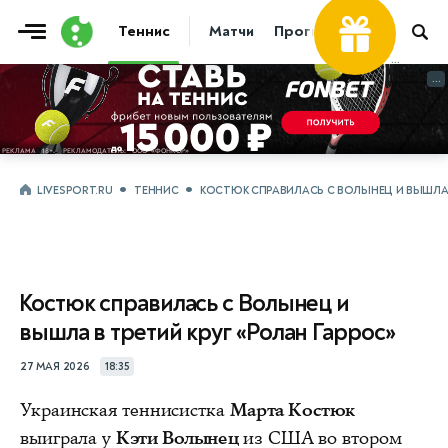
Теннис
Матчи
Прогнозы
Новости
...
...
LIVESPORT.RU
ТЕННИС
КОСТЮК СПРАВИЛАСЬ С ВОЛЫНЕЦ И ВЫШЛА В
Костюк справилась с Волынец и
вышла в третий круг «Ролан Гаррос»
27 МАЯ 2026
18:35
Украинская теннисистка
Марта Костюк
выиграла у
Кэти Волынец
из США во втором