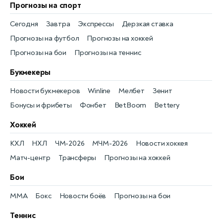
Прогнозы на спорт
Сегодня
Завтра
Экспрессы
Дерзкая ставка
Прогнозы на футбол
Прогнозы на хоккей
Прогнозы на бои
Прогнозы на теннис
Букмекеры
Новости букмекеров
Winline
Мелбет
Зенит
Бонусы и фрибеты
Фонбет
BetBoom
Bettery
Хоккей
КХЛ
НХЛ
ЧМ-2026
МЧМ-2026
Новости хоккея
Матч-центр
Трансферы
Прогнозы на хоккей
Бои
MMA
Бокс
Новости боёв
Прогнозы на бои
Теннис