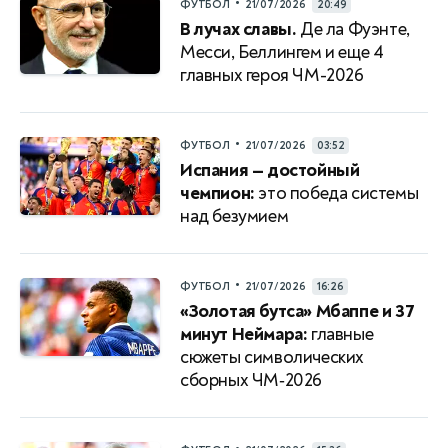
•
ФУТБОЛ
21/07/2026
20:49
В лучах славы.
Де ла Фуэнте,
Месси, Беллингем и еще 4
главных героя ЧМ-2026
•
ФУТБОЛ
21/07/2026
03:52
Испания — достойный
чемпион:
это победа системы
над безумием
•
ФУТБОЛ
21/07/2026
16:26
«Золотая бутса» Мбаппе и 37
минут Неймара:
главные
сюжеты символических
сборных ЧМ‑2026