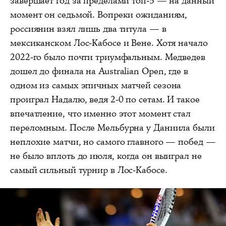
завершает год за пределами топ-5 — на данный
момент он седьмой. Вопреки ожиданиям,
россиянин взял лишь два титула — в
мексиканском Лос-Кабосе и Вене. Хотя начало
2022-го было почти триумфальным. Медведев
дошел до финала на Australian Open, где в
одном из самых эпичных матчей сезона
проиграл Надалю, ведя 2-0 по сетам. И такое
впечатление, что именно этот момент стал
переломным. После Мельбурна у Даниила были
неплохие матчи, но самого главного — побед —
не было вплоть до июля, когда он выиграл не
самый сильный турнир в Лос-Кабосе.