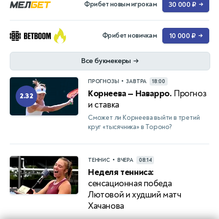
Фрибет новым игрокам
30 000 ₽
→
Фрибет новичкам
10 000 ₽
→
Все букмекеры
→
•
ПРОГНОЗЫ
ЗАВТРА
18:00
Корнеева — Наварро.
Прогноз
2.32
и ставка
Сможет ли Корнеева выйти в третий
круг «тысячника» в Тороно?
•
ТЕННИС
ВЧЕРА
08:14
Неделя тенниса:
сенсационная победа
Лютовой и худший матч
Хачанова