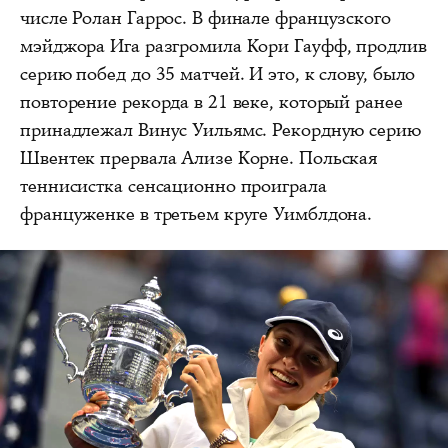
числе Ролан Гаррос. В финале французского
мэйджора Ига разгромила Кори Гауфф, продлив
серию побед до 35 матчей. И это, к слову, было
повторение рекорда в 21 веке, который ранее
принадлежал Винус Уильямс. Рекордную серию
Швентек прервала Ализе Корне. Польская
теннисистка сенсационно проиграла
француженке в третьем круге Уимблдона.