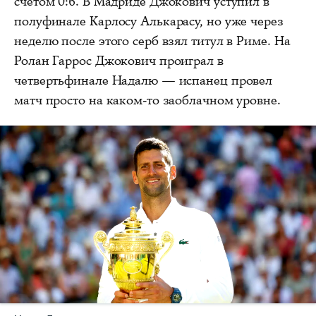
счетом 0:6. В Мадриде Джокович уступил в
полуфинале Карлосу Алькарасу, но уже через
неделю после этого серб взял титул в Риме. На
Ролан Гаррос Джокович проиграл в
четвертьфинале Надалю — испанец провел
матч просто на каком-то заоблачном уровне.