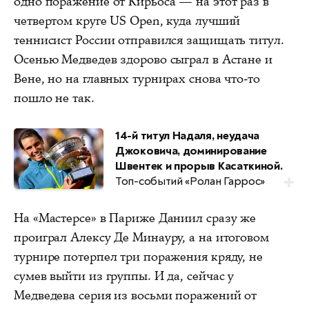
одно поражение от Кирьоса — на этот раз в
четвертом круге US Open, куда лучший
теннисист России отправился защищать титул.
Осенью Медведев здорово сыграл в Астане и
Вене, но на главных турнирах снова что-то
пошло не так.
14-й титул Надаля, неудача
Джоковича, доминирование
Швентек и прорыв Касаткиной.
Топ-событий «Ролан Гаррос»
На «Мастерсе» в Париже Даниил сразу же
проиграл Алексу Де Минауру, а на итоговом
турнире потерпел три поражения кряду, не
сумев выйти из группы. И да, сейчас у
Медведева серия из восьми поражений от