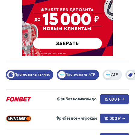
Прогнозы на теннис
Прогнозы на ATP
ATP
Фрибет новичкам до
15 000 ₽
→
Фрибет всем игрокам
10 000 ₽
→