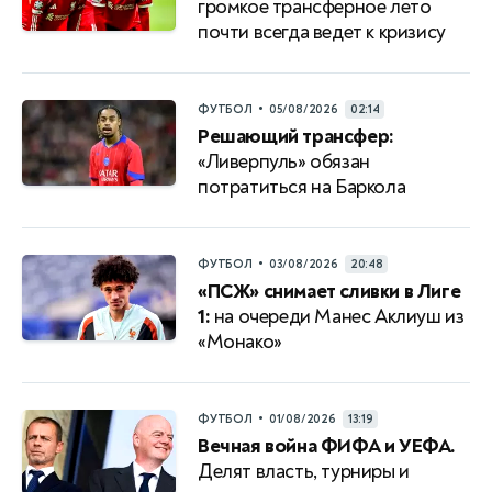
громкое трансферное лето
почти всегда ведет к кризису
•
ФУТБОЛ
05/08/2026
02:14
Решающий трансфер:
«Ливерпуль» обязан
потратиться на Баркола
•
ФУТБОЛ
03/08/2026
20:48
«ПСЖ» снимает сливки в Лиге
1:
на очереди Манес Аклиуш из
«Монако»
•
ФУТБОЛ
01/08/2026
13:19
Вечная война ФИФА и УЕФА.
Делят власть, турниры и