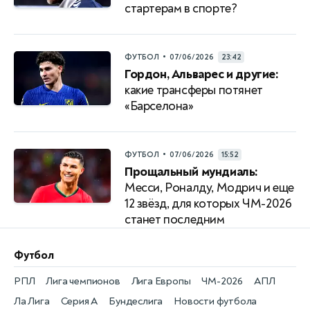
стартерам в спорте?
•
ФУТБОЛ
07/06/2026
23:42
Гордон, Альварес и другие:
какие трансферы потянет
«Барселона»
•
ФУТБОЛ
07/06/2026
15:52
Прощальный мундиаль:
Месси, Роналду, Модрич и еще
12 звёзд, для которых ЧМ-2026
станет последним
Футбол
РПЛ
Лига чемпионов
Лига Европы
ЧМ-2026
АПЛ
Ла Лига
Серия А
Бундеслига
Новости футбола