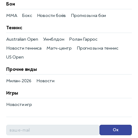
Бои
MMA
Бокс
Новости боёв
Прогнозы на бои
Теннис
Australian Open
Уимблдон
Ролан Гаррос
Новости тенниса
Матч-центр
Прогнозы на теннис
US Open
Прочие виды
Милан-2026
Новости
Игры
Новости игр
Ок