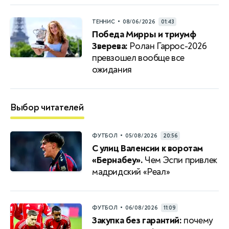
•
ТЕННИС
08/06/2026
01:43
Победа Мирры и триумф
Зверева:
Ролан Гаррос-2026
превзошел вообще все
ожидания
Выбор читателей
•
ФУТБОЛ
05/08/2026
20:56
С улиц Валенсии к воротам
«Бернабеу».
Чем Эспи привлек
мадридский «Реал»
•
ФУТБОЛ
06/08/2026
11:09
Закупка без гарантий:
почему