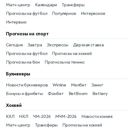
Матч-центр
Календари
Трансферы
Прогнозы на футбол
Популярное
Интересное
Интервью
Прогнозы на спорт
Сегодня
Завтра
Экспрессы
Дерзкая ставка
Прогнозы на футбол
Прогнозы на хоккей
Прогнозы на бои
Прогнозы на теннис
Букмекеры
Новости букмекеров
Winline
Мелбет
Зенит
Бонусы и фрибеты
Фонбет
BetBoom
Bettery
Хоккей
КХЛ
НХЛ
ЧМ-2026
МЧМ-2026
Новости хоккея
Матч-центр
Трансферы
Прогнозы на хоккей