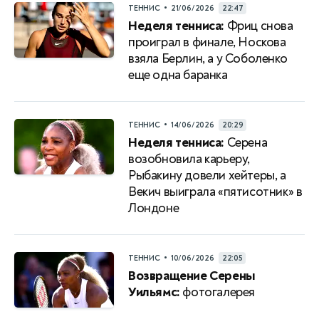
•
ТЕННИС
21/06/2026
22:47
Неделя тенниса:
Фриц снова
проиграл в финале, Носкова
взяла Берлин, а у Соболенко
еще одна баранка
•
ТЕННИС
14/06/2026
20:29
Неделя тенниса:
Серена
возобновила карьеру,
Рыбакину довели хейтеры, а
Векич выиграла «пятисотник» в
Лондоне
•
ТЕННИС
10/06/2026
22:05
Возвращение Серены
Уильямс:
фотогалерея