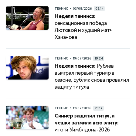
•
ТЕННИС
03/08/2026
08:14
Неделя тенниса:
сенсационная победа
Лютовой и худший матч
Хачанова
•
ТЕННИС
19/07/2026
19:24
Неделя тенниса:
Рублев
выиграл первый турнир в
сезоне, Бублик снова провалил
защиту титула
•
ТЕННИС
12/07/2026
23:14
Синнер защитил титул, а
чешки затмили всю элиту:
итоги Уимблдона-2026