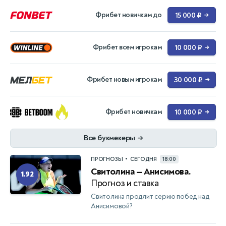
Фрибет новичкам до
15 000 ₽
→
Фрибет всем игрокам
10 000 ₽
→
Фрибет новым игрокам
30 000 ₽
→
Фрибет новичкам
10 000 ₽
→
Все букмекеры
→
•
ПРОГНОЗЫ
СЕГОДНЯ
18:00
Свитолина — Анисимова.
1.92
Прогноз и ставка
Свитолина продлит серию побед над
Анисимовой?