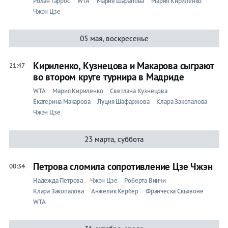
Ролан Гаррос
WTA
Мария Шарапова
Мария Кириленко
Чжэн Цзе
Бокс
05 мая, воскресенье
Прочие
Игры
Кириленко, Кузнецова и Макарова сыграют
21:47
во втором круге турнира в Мадриде
WTA
Мария Кириленко
Светлана Кузнецова
Екатерина Макарова
Луция Шафаржова
Клара Закопалова
Чжэн Цзе
23 марта, суббота
Петрова сломила сопротивление Цзе Чжэн
00:34
Надежда Петрова
Чжэн Цзе
Роберта Винчи
Клара Закопалова
Анжелик Кербер
Франческа Скьявоне
WTA