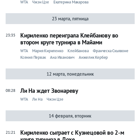
WTA
Чжэн Цзе
Екатерина Макарова
23 марта, пятница
Кириленко переиграла Клейбанову во
23:35
втором круге турнира в Майами
WTA
Мария Кириленко
Клейбанова
Франческа Скьявоне
Ксения Первак
Ана Иванович
Анжелик Кербер
12 марта, понедельник
Ли На ждет Звонареву
08:28
WTA
Ли На
Чжэн Цзе
14 февраля, вторник
Кириленко сыграет с Кузнецовой во 2-м
21:21
круге турнира в Дохе