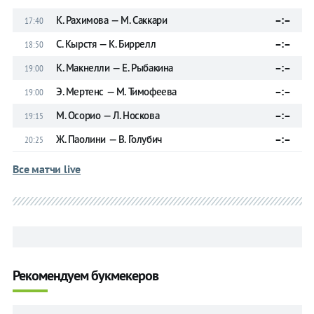
К. Рахимова — М. Саккари
–:–
17:40
С. Кырстя — К. Биррелл
–:–
18:50
К. Макнелли — Е. Рыбакина
–:–
19:00
Э. Мертенс — М. Тимофеева
–:–
19:00
М. Осорио — Л. Носкова
–:–
19:15
Ж. Паолини — В. Голубич
–:–
20:25
Все матчи live
Рекомендуем букмекеров