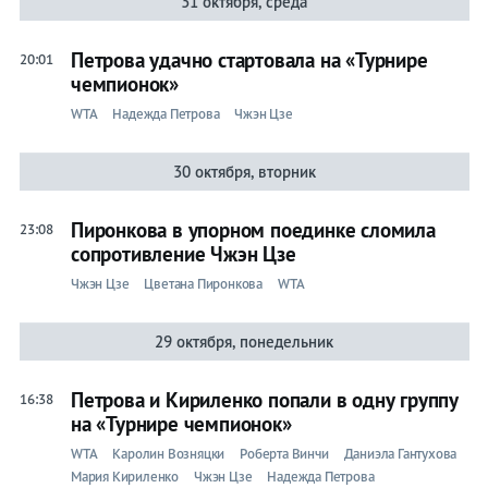
31 октября, среда
Петрова удачно стартовала на «Турнире
20:01
чемпионок»
WTA
Надежда Петрова
Чжэн Цзе
30 октября, вторник
Пиронкова в упорном поединке сломила
23:08
сопротивление Чжэн Цзе
Чжэн Цзе
Цветана Пиронкова
WTA
29 октября, понедельник
Петрова и Кириленко попали в одну группу
16:38
на «Турнире чемпионок»
WTA
Каролин Возняцки
Роберта Винчи
Даниэла Гантухова
Мария Кириленко
Чжэн Цзе
Надежда Петрова