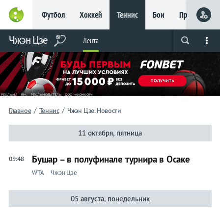
Футбол
Хоккей
Теннис
Бои
Прочие
Главное
Чжэн Цзе
Фрибет
Лента
Live
Вся лента
Прогнозы
Букмекеры
до 15
000 ₽
Новым
игрокам, без
условий
Футбол
/
/
Главное
Теннис
Чжэн Цзе. Новости
Хоккей
11 октября, пятница
Прогнозы
Бушар – в полуфинале турнира в Осаке
09:48
на спорт
WTA
Чжэн Цзе
Букмекеры
05 августа, понедельник
Теннис