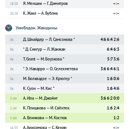
Я. Меншик — Г. Димитров
–:–
18:50
К. Жаке — А. Бублик
–:–
20:20
Уимблдон. Женщины
Д. Шнайдер — Л. Самсонова *
4:6 6:4 2:6
Ок
* Д. Снигур — Л. Жанжан
6:4 6:3
Ок
T. Grant — М. Боузкова *
5:7 3:6
Ок
* Э. Наварро — О. Селехметева
3:6 6:4 6:1
Ок
М. Болквадзе — Э. Крюгер *
1:6 0:6
Ок
К. Суон — М. Кис *
1:6 4:6
Ок
А. Ила — М. Джойнт
3:6 6:2 0:0
3 сет
К. Плишкова — И. Свёнтек
1:6 2:4
2 сет
А. Блинкова — М. Костюк
1:2
1 сет
А. Анисимова — С. Кенин
–:–
16:55