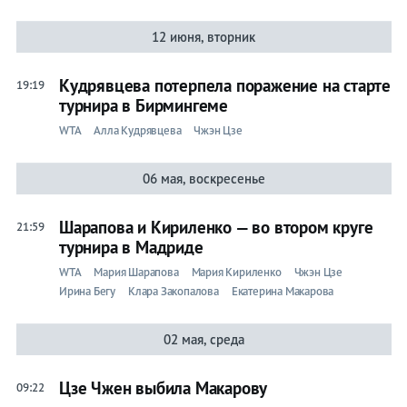
12 июня, вторник
Кудрявцева потерпела поражение на старте
19:19
турнира в Бирмингеме
WTA
Алла Кудрявцева
Чжэн Цзе
06 мая, воскресенье
Шарапова и Кириленко — во втором круге
21:59
турнира в Мадриде
WTA
Мария Шарапова
Мария Кириленко
Чжэн Цзе
Ирина Бегу
Клара Закопалова
Екатерина Макарова
02 мая, среда
Цзе Чжен выбила Макарову
09:22