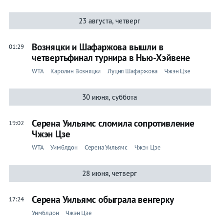
23 августа, четверг
Возняцки и Шафаржова вышли в
01:29
четвертьфинал турнира в Нью-Хэйвене
WTA
Каролин Возняцки
Луция Шафаржова
Чжэн Цзе
30 июня, суббота
Серена Уильямс сломила сопротивление
19:02
Чжэн Цзе
WTA
Уимблдон
Серена Уильямс
Чжэн Цзе
28 июня, четверг
Серена Уильямс обыграла венгерку
17:24
Уимблдон
Чжэн Цзе