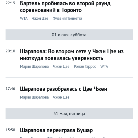
Бартель пробилась во второй раунд
22:15
соревнований в Торонто
Чжэн
WTA
Чжэн Цзе
Флавия Пеннетта
Цзе
01 июня, суббота
Лента
Шарапова: Во втором сете у Чжэн Цзе из
20:10
ниоткуда появилась уверенность
Мария Шарапова
Чжэн Цзе
Ролан Гаррос
WTA
Live
Прогнозы
Шарапова разобралась с Цзе Чжен
17:46
Вся
Мария Шарапова
Чжэн Цзе
лента
Ролан
31 мая, пятница
Гаррос
ATP
Шарапова переиграла Бушар
15:58
WTA