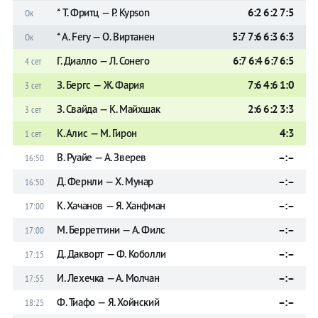
* Т. Фритц — P. Kypson
6:2 6:2 7:5
Ок
* A. Fery — О. Виртанен
5:7 7:6 6:3 6:3
Ок
Г. Диалло — Л. Сонего
6:7 6:4 6:7 6:5
4 сет
З. Бергс — Ж. Фария
7:6 4:6 1:0
3 сет
З. Свайда — К. Майхшак
2:6 6:2 3:3
3 сет
К. Алис — М. Гирон
4:3
1 сет
В. Руайе — А. Зверев
–:–
16:50
Д. Фернли — Х. Мунар
–:–
16:50
К. Хачанов — Я. Ханфман
–:–
17:00
М. Берреттини — А. Филс
–:–
17:00
Д. Дакворт — Ф. Коболли
–:–
17:15
И. Леxечка — А. Молчан
–:–
17:55
Ф. Тиафо — Я. Хойнский
–:–
18:25