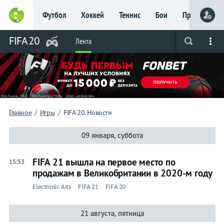
Футбол
Хоккей
Теннис
Бои
Прочие
FIFA 20
Лента
Live
Вся лента
Прогнозы
Букмекеры
/
/
Главное
Игры
FIFA 20. Новости
09 января, суббота
FIFA 21 вышла на первое место по
15:53
продажам в Великобритании в 2020-м году
Electronic Arts
FIFA 21
FIFA 20
21 августа, пятница