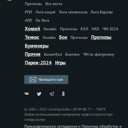
Прогнозы
Вся лента
РПЛ
Лига наций
Лига чемпионов
Лига Европы
АПЛ
Ла Лига
Хоккей
Онлайн
Прогнозы
КХЛ
НХЛ
ЧМ-2024
Теннис
Бои
Прогнозы
Онлайн
Прогнозы
Букмекеры
Прочие
Баскетбол
Биатлон
ЧМ по фигурному
Париж-2024
Игры
Напишите нам
© 2001—2025 «LiveSport.Ru». ЭЛ № ФС 77 — 70079
Любое использование материалов приветствуется при
гиперссылке
Пользовательское соглашение и Политика обработки и