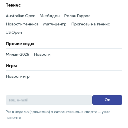
Теннис
Australian Open
Уимблдон
Ролан Гаррос
Новости тенниса
Матч-центр
Прогнозы на теннис
US Open
Прочие виды
Милан-2026
Новости
Игры
Новости игр
Ок
Раз в неделю (примерно) о самом главном в спорте — у вас
на почте