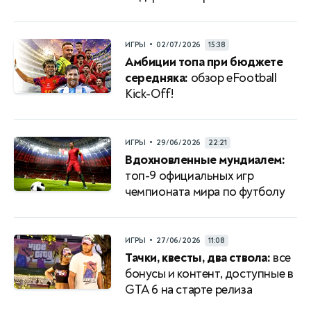
•
ИГРЫ
02/07/2026
15:38
Амбиции топа при бюджете
середняка:
обзор eFootball
Kick-Off!
•
ИГРЫ
29/06/2026
22:21
Вдохновленные мундиалем:
топ-9 официальных игр
чемпионата мира по футболу
•
ИГРЫ
27/06/2026
11:08
Тачки, квесты, два ствола:
все
бонусы и контент, доступные в
GTA 6 на старте релиза