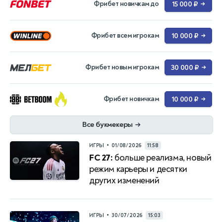
Фрибет новичкам до
15 000 ₽
→
Фрибет всем игрокам
10 000 ₽
→
Фрибет новым игрокам
30 000 ₽
→
Фрибет новичкам
10 000 ₽
→
Все букмекеры
→
•
ИГРЫ
01/08/2026
11:58
FC 27:
больше реализма, новый
режим карьеры и десятки
других изменений
•
ИГРЫ
30/07/2026
15:03