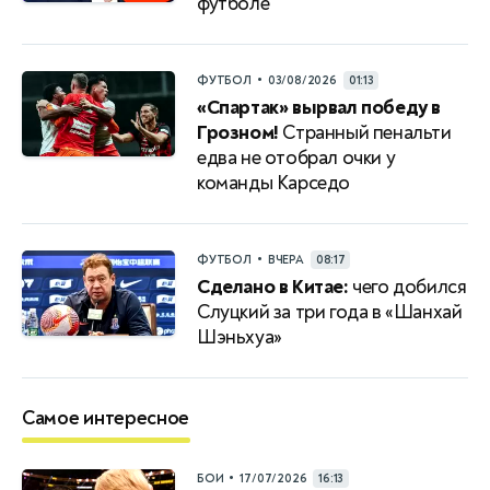
футболе
•
ФУТБОЛ
03/08/2026
01:13
«Спартак» вырвал победу в
Грозном!
Странный пенальти
едва не отобрал очки у
команды Карседо
•
ФУТБОЛ
ВЧЕРА
08:17
Сделано в Китае:
чего добился
Слуцкий за три года в «Шанхай
Шэньхуа»
Самое интересное
•
БОИ
17/07/2026
16:13