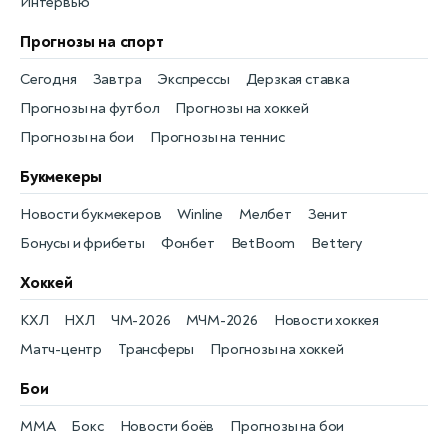
Интервью
Прогнозы на спорт
Сегодня
Завтра
Экспрессы
Дерзкая ставка
Прогнозы на футбол
Прогнозы на хоккей
Прогнозы на бои
Прогнозы на теннис
Букмекеры
Новости букмекеров
Winline
Мелбет
Зенит
Бонусы и фрибеты
Фонбет
BetBoom
Bettery
Хоккей
КХЛ
НХЛ
ЧМ-2026
МЧМ-2026
Новости хоккея
Матч-центр
Трансферы
Прогнозы на хоккей
Бои
MMA
Бокс
Новости боёв
Прогнозы на бои