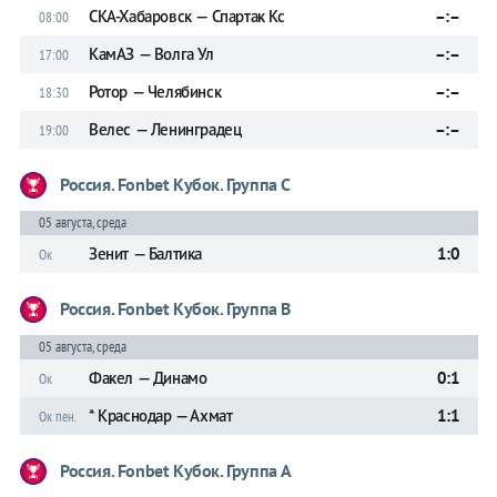
СКА-Хабаровск — Спартак Кс
–:–
08:00
КамАЗ — Волга Ул
–:–
17:00
Ротор — Челябинск
–:–
18:30
Велес — Ленинградец
–:–
19:00
Россия. Fonbet Кубок. Группа C
05 августа, среда
Зенит — Балтика
1:0
Ок
Россия. Fonbet Кубок. Группа B
05 августа, среда
Факел — Динамо
0:1
Ок
* Краснодар — Ахмат
1:1
Ок пен.
Россия. Fonbet Кубок. Группа A