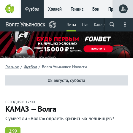
Футбол
Хоккей
Теннис
Бои
Прочие
Главное
Волга Ульяновск
Фрибет
Лента
Live
Календарь/таблица
Live
Вся лента
Прогнозы
Букмекеры
до 15
000 ₽
Новым
игрокам, без
условий
Футбол
/
/
Главное
Футбол
Волга Ульяновск. Новости
Волга
08 августа, суббота
Ульяновск
СЕГОДНЯ В 17:00
КАМАЗ — Волга
Лента
Сумеет ли «Волга» одолеть кризисных челнинцев?
Live
2.99