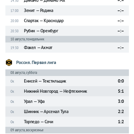
Динамо — Динамо Мх
–:–
14:30
Зенит — Родина
–:–
17:00
Спартак — Краснодар
–:–
20:00
Рубин — Оренбург
–:–
20:30
10 августа, понедельник
Факел — Ахмат
–:–
19:30
Россия. Первая лига
08 августа, суббота
Енисей — Текстильщик
0:0
Ок
Нижний Новгород — Нефтехимик
5:1
Ок
Урал — Уфа
3:0
Ок
Шинник — Арсенал Тула
2:2
Ок
Торпедо — Сочи
1:2
Ок
09 августа, воскресенье