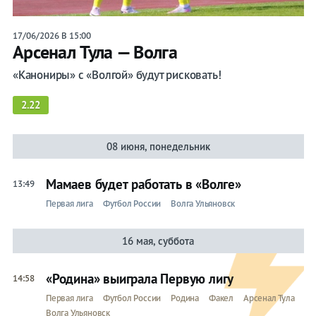
17/06/2026 В 15:00
Арсенал Тула — Волга
«Канониры» с «Волгой» будут рисковать!
2.22
08 июня, понедельник
Мамаев будет работать в «Волге»
13:49
Первая лига
Футбол России
Волга Ульяновск
16 мая, суббота
«Родина» выиграла Первую лигу
14:58
Первая лига
Футбол России
Родина
Факел
Арсенал Тула
Волга Ульяновск