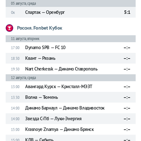
05 августа, среда
Спартак — Оренбург
5:1
Ок
Россия. Fonbet Кубок
11 августа, вторник
Dynamo SPB — FC 10
–:–
17:00
Квант — Рязань
–:–
18:30
Nart Cherkessk — Динамо Ставрополь
–:–
19:30
12 августа, среда
Авангард Курск — Кристалл-МЭЗТ
–:–
13:00
Волна — Тюмень
–:–
13:30
Динамо Барнаул — Динамо Владивосток
–:–
14:00
Звезда С-Пб — Луки-Энергия
–:–
14:00
Krasnoye Znamya — Динамо Брянск
–:–
15:00
КДВ — Сибирь
–:–
15:00