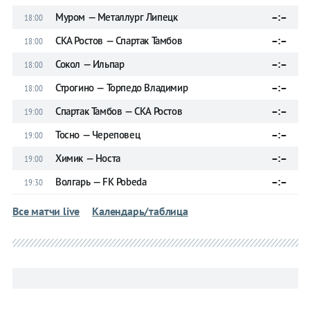
Муром — Металлург Липецк
–:–
18:00
СКА Ростов — Спартак Тамбов
–:–
18:00
Сокол — Ильпар
–:–
18:00
Строгино — Торпедо Владимир
–:–
18:00
Спартак Тамбов — СКА Ростов
–:–
19:00
Тосно — Череповец
–:–
19:00
Химик — Носта
–:–
19:00
Волгарь — FK Pobeda
–:–
19:30
Все матчи live
Календарь/таблица