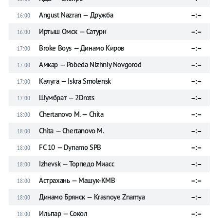
Angust Nazran — Дружба
–:–
16:00
Иртыш Омск — Сатурн
–:–
16:00
Broke Boys — Динамо Киров
–:–
17:00
Амкар — Pobeda Nizhniy Novgorod
–:–
17:00
Калуга — Iskra Smolensk
–:–
17:00
Шумбрат — 2Drots
–:–
17:00
Chertanovo M. — Chita
–:–
18:00
Chita — Chertanovo M.
–:–
18:00
FC 10 — Dynamo SPB
–:–
18:00
Izhevsk — Торпедо Миасс
–:–
18:00
Астрахань — Машук-КМВ
–:–
18:00
Динамо Брянск — Krasnoye Znamya
–:–
18:00
Ильпар — Сокол
–:–
18:00