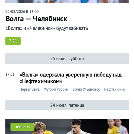
Прочие
02/08/2026 В 16:00
Волга — Челябинск
Игры
«Волга» и «Челябинск» будут забивать
2.21
25 июля, суббота
«Волга» одержала уверенную победу над
17:56
«Нефтехимиком»
Первая лига
Футбол России
Волга Ульяновск
Нефтехимик
24 июля, пятница
ПРОГНОЗ