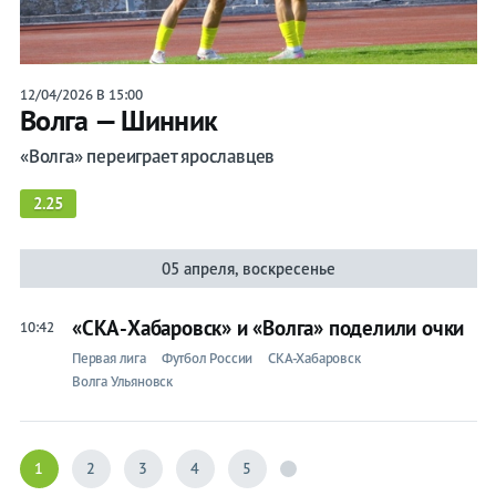
12/04/2026 В 15:00
Волга — Шинник
«Волга» переиграет ярославцев
2.25
05 апреля, воскресенье
«СКА-Хабаровск» и «Волга» поделили очки
10:42
Первая лига
Футбол России
СКА-Хабаровск
Волга Ульяновск
1
2
3
4
5