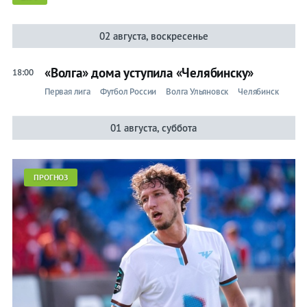
Календарь/
02 августа, воскресенье
таблица
«Волга» дома уступила «Челябинску»
18:00
Первая лига
Футбол России
Волга Ульяновск
Челябинск
01 августа, суббота
Прогнозы
на спорт
ПРОГНОЗ
Букмекеры
Хоккей
Теннис
Бои