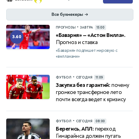
Все букмекеры
→
•
ПРОГНОЗЫ
ЗАВТРА
15:00
«Бавария» — «Астон Вилла».
3.60
Прогноз и ставка
«Бавария» подпишет мировую с
«вилланами»
•
ФУТБОЛ
СЕГОДНЯ
11:09
Закупка без гарантий:
почему
громкое трансферное лето
почти всегда ведет к кризису
•
ФУТБОЛ
СЕГОДНЯ
08:00
Берегись, АПЛ:
переход
Гимарайнса должен пугать