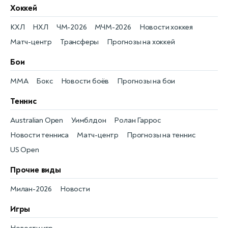
Хоккей
КХЛ
НХЛ
ЧМ-2026
МЧМ-2026
Новости хоккея
Матч-центр
Трансферы
Прогнозы на хоккей
Бои
MMA
Бокс
Новости боёв
Прогнозы на бои
Теннис
Australian Open
Уимблдон
Ролан Гаррос
Новости тенниса
Матч-центр
Прогнозы на теннис
US Open
Прочие виды
Милан-2026
Новости
Игры