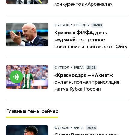
конкурентов «Арсенала»
•
ФУТБОЛ
СЕГОДНЯ
06:08
Кризис в ФИФА, день
седьмой:
экстренное
совещание и приговор от Фигу
•
ФУТБОЛ
ВЧЕРА
23:03
«Краснодар» — «Ахмат»:
онлайн, прямая трансляция
матча Кубка России
Главные темы сейчас
•
ФУТБОЛ
ВЧЕРА
20:56