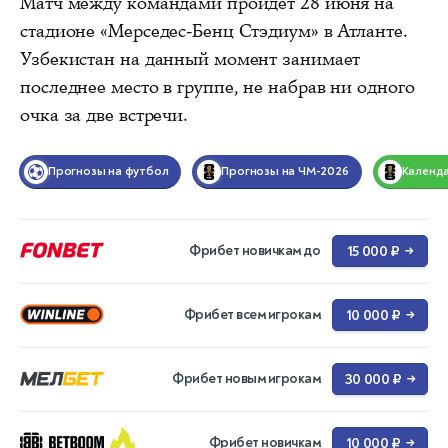
Матч между командами пройдет 28 июня на
стадионе «Мерседес-Бенц Стэдиум» в Атланте.
Узбекистан на данный момент занимает
последнее место в группе, не набрав ни одного
очка за две встречи.
Прогнозы на футбол
Прогнозы на ЧМ-2026
Календ
Фрибет новичкам до
15 000 ₽
→
Фрибет всем игрокам
10 000 ₽
→
Фрибет новым игрокам
30 000 ₽
→
Фрибет новичкам
10 000 ₽
→