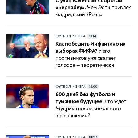
С улиц Валенсии к воротам
«Бернабеу».
Чем Эспи привлек
мадридский «Реал»
•
ФУТБОЛ
ВЧЕРА
13:14
Как победить Инфантино на
выборах ФИФА?
У его
противников уже хватает
голосов — теоретически
•
ФУТБОЛ
ВЧЕРА
12:00
600 дней без футбола и
туманное будущее:
что ждет
Мудрика после внезапного
возвращения?
•
ФУТБОЛ
ВЧЕРА
08:17