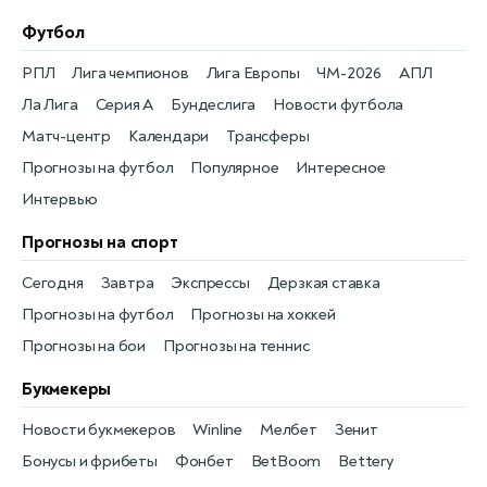
Футбол
РПЛ
Лига чемпионов
Лига Европы
ЧМ-2026
АПЛ
Ла Лига
Серия А
Бундеслига
Новости футбола
Матч-центр
Календари
Трансферы
Прогнозы на футбол
Популярное
Интересное
Интервью
Прогнозы на спорт
Сегодня
Завтра
Экспрессы
Дерзкая ставка
Прогнозы на футбол
Прогнозы на хоккей
Прогнозы на бои
Прогнозы на теннис
Букмекеры
Новости букмекеров
Winline
Мелбет
Зенит
Бонусы и фрибеты
Фонбет
BetBoom
Bettery