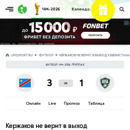
ЧМ-2026
Календарь
Таблица
Пр
...
...
LIVESPORT.RU
ФУТБОЛ
КЕРЖАКОВ НЕ ВЕРИТ В ВЫХОД УЗБЕКИСТАН
ФУТБОЛ. ЧМ-2026. ГРУППА K
3
1
ок
Онлайн
Live
Прогноз
Таблица
Кержаков не верит в выход