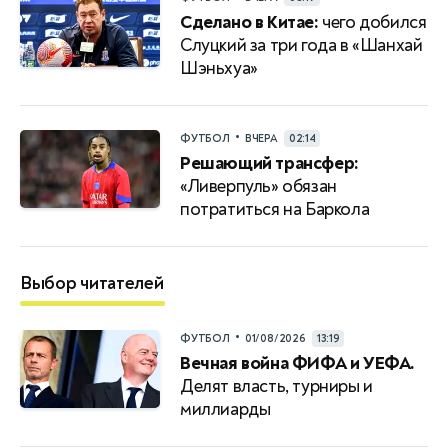
Сделано в Китае:
чего добился
Слуцкий за три года в «Шанхай
Шэньхуа»
•
ФУТБОЛ
ВЧЕРА
02:14
Решающий трансфер:
«Ливерпуль» обязан
потратиться на Баркола
Выбор читателей
•
ФУТБОЛ
01/08/2026
13:19
Вечная война ФИФА и УЕФА.
Делят власть, турниры и
миллиарды