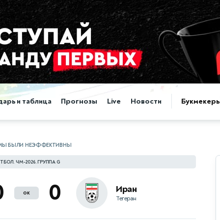
дарь и таблица
Прогнозы
Live
Новости
Букмекер
 МЫ БЫЛИ НЕЭФФЕКТИВНЫ
ТБОЛ. ЧМ-2026. ГРУППА G
0
0
Иран
ок
Тегеран