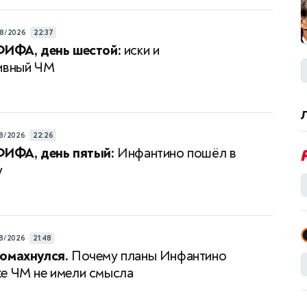
8/2026
22:37
ФИФА, день шестой:
иски и
ивный ЧМ
8/2026
22:26
ФИФА, день пятый:
Инфантино пошёл в
у
8/2026
21:48
омахнулся.
Почему планы Инфантино
е ЧМ не имели смысла