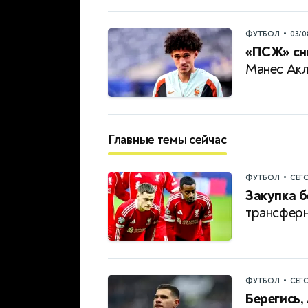
•
ФУТБОЛ
03/0
«ПСЖ» сни
Манес Акл
Главные темы сейчас
•
ФУТБОЛ
СЕГ
Закупка б
трансферн
•
ФУТБОЛ
СЕГ
Берегись,