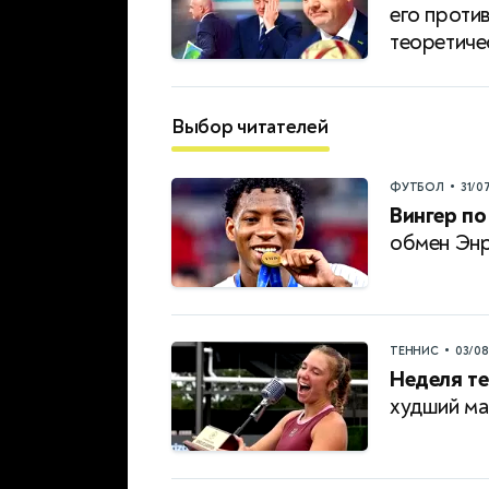
его проти
теоретиче
Выбор читателей
•
ФУТБОЛ
31/0
Вингер по
обмен Энр
•
ТЕННИС
03/0
Неделя те
худший ма