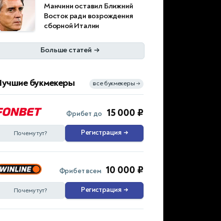
Манчини оставил Ближний
Восток ради возрождения
сборной Италии
Больше статей
→
Лучшие букмекеры
все букмекеры
→
15 000 ₽
Фрибет до
Регистрация
→
Почему тут?
10 000 ₽
Фрибет всем
Регистрация
→
Почему тут?