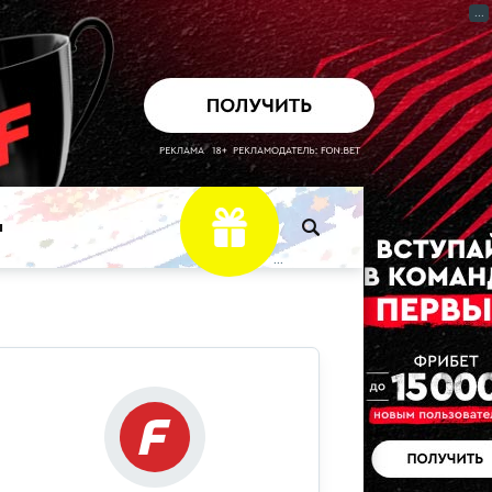
...
ы
...