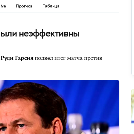
Live
Прогноз
Таблица
 были неэффективны
и
Руди Гарсия
подвел итог матча против