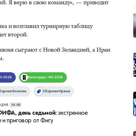
ей. Я верю в свою команду», — приводит
чка и возглавил турнирную таблицу
дет второй.
июня сыграют с Новой Зеландией, а Иран
м.
М-2026
Календарь
ЧМ-2026
борная Бельгии
Сборная Ирана
ОДНЯ
06:08
ФИФА, день седьмой:
экстренное
 и приговор от Фигу