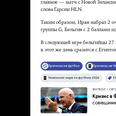
главное — матч с Новой Зеланди
слова Гарсии HLN.
Таким образом, Иран набрал 2 о
группы G, Бельгия с 2 баллами и
В следующей игре бельгийцы 27 
в этот же день сразится с Египто
Прогнозы на футбол
Прогнозы на Ч
Чемпионат мира по футболу 2026
С
•
ФУТБОЛ
СЕГ
Кризис в 
совещание