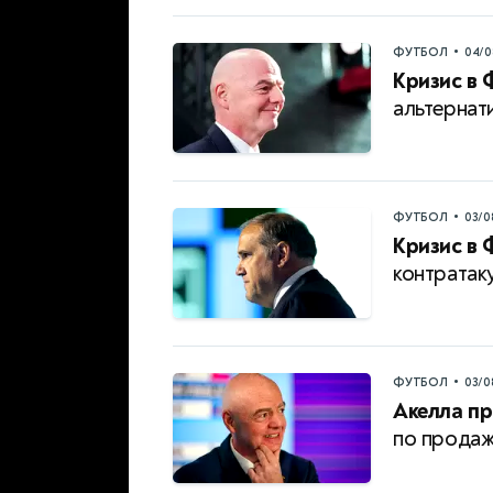
•
ФУТБОЛ
04/0
Кризис в 
альтернат
•
ФУТБОЛ
03/0
Кризис в 
контратак
•
ФУТБОЛ
03/0
Акелла пр
по продаж