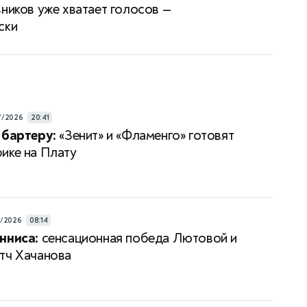
вников уже хватает голосов —
ски
7/2026
20:41
 бартеру:
«Зенит» и «Фламенго» готовят
ике на Плату
8/2026
08:14
нниса:
сенсационная победа Лютовой и
тч Хачанова