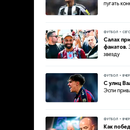
пугать ко
•
ФУТБОЛ
СЕГ
Салах при
фанатов.
З
звезду
•
ФУТБОЛ
ВЧЕ
С улиц Ва
Эспи прив
•
ФУТБОЛ
ВЧЕ
Как побе