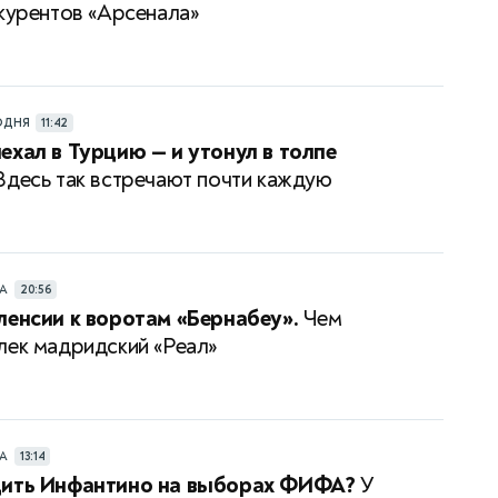
нкурентов «Арсенала»
ОДНЯ
11:42
ехал в Турцию — и утонул в толпе
десь так встречают почти каждую
РА
20:56
ленсии к воротам «Бернабеу».
Чем
лек мадридский «Реал»
РА
13:14
дить Инфантино на выборах ФИФА?
У