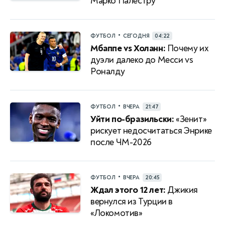
Марко Палестру
•
ФУТБОЛ
СЕГОДНЯ
04:22
Мбаппе vs Холанн:
Почему их
дуэли далеко до Месси vs
Роналду
•
ФУТБОЛ
ВЧЕРА
21:47
Уйти по-бразильски:
«Зенит»
рискует недосчитаться Энрике
после ЧМ-2026
•
ФУТБОЛ
ВЧЕРА
20:45
Ждал этого 12 лет:
Джикия
вернулся из Турции в
«Локомотив»