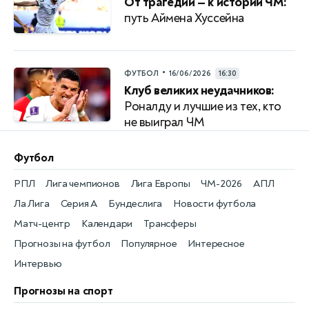
От трагедии — к истории ЧМ:
путь Аймена Хуссейна
•
ФУТБОЛ
16/06/2026
16:30
Клуб великих неудачников:
Роналду и лучшие из тех, кто
не выиграл ЧМ
Футбол
РПЛ
Лига чемпионов
Лига Европы
ЧМ-2026
АПЛ
Ла Лига
Серия А
Бундеслига
Новости футбола
Матч-центр
Календари
Трансферы
Прогнозы на футбол
Популярное
Интересное
Интервью
Прогнозы на спорт