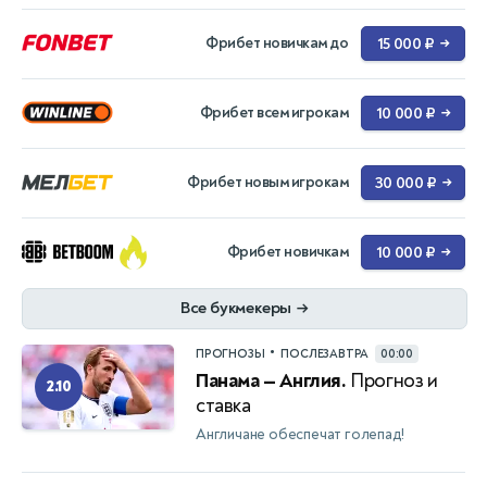
Фрибет новичкам до
15 000 ₽
→
Фрибет всем игрокам
10 000 ₽
→
Фрибет новым игрокам
30 000 ₽
→
Фрибет новичкам
10 000 ₽
→
Все букмекеры
→
•
ПРОГНОЗЫ
ПОСЛЕЗАВТРА
00:00
Панама — Англия.
Прогноз и
2.10
ставка
Англичане обеспечат голепад!