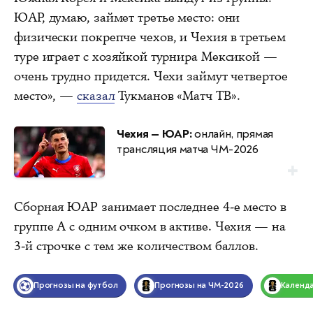
ЮАР, думаю, займет третье место: они
физически покрепче чехов, и Чехия в третьем
туре играет с хозяйкой турнира Мексикой —
очень трудно придется. Чехи займут четвертое
место», —
сказал
Тукманов «Матч ТВ».
Чехия — ЮАР:
онлайн, прямая
трансляция матча ЧМ-2026
Сборная ЮАР занимает последнее 4-е место в
группе А с одним очком в активе. Чехия — на
3-й строчке с тем же количеством баллов.
Прогнозы на футбол
Прогнозы на ЧМ-2026
Календ