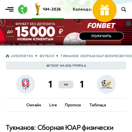
ЧМ-2026
Календарь
Таблица
Пр
...
...
LIVESPORT.RU
ФУТБОЛ
ТУКМАНОВ: СБОРНАЯ ЮАР ФИЗИЧЕСКИ ПОК
ФУТБОЛ. ЧМ-2026. ГРУППА A
1
1
ок
Онлайн
Live
Прогноз
Таблица
Тукманов: Сборная ЮАР физически