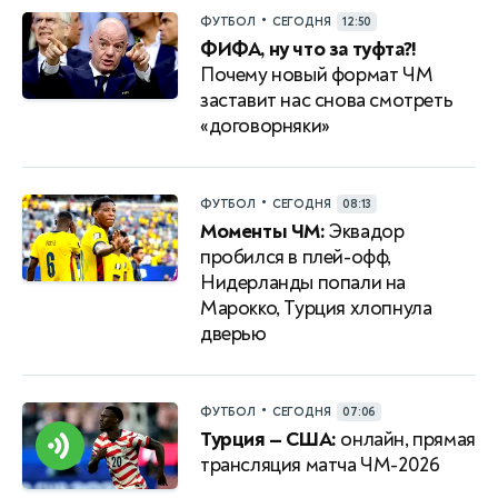
•
ФУТБОЛ
СЕГОДНЯ
12:50
ФИФА, ну что за туфта?!
Почему новый формат ЧМ
заставит нас снова смотреть
«договорняки»
•
ФУТБОЛ
СЕГОДНЯ
08:13
Моменты ЧМ:
Эквадор
пробился в плей-офф,
Нидерланды попали на
Марокко, Турция хлопнула
дверью
•
ФУТБОЛ
СЕГОДНЯ
07:06
Турция — США:
онлайн, прямая
трансляция матча ЧМ-2026