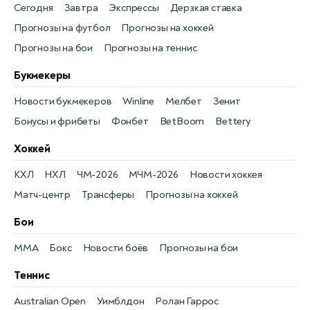
Сегодня
Завтра
Экспрессы
Дерзкая ставка
Прогнозы на футбол
Прогнозы на хоккей
Прогнозы на бои
Прогнозы на теннис
Букмекеры
Новости букмекеров
Winline
Мелбет
Зенит
Бонусы и фрибеты
Фонбет
BetBoom
Bettery
Хоккей
КХЛ
НХЛ
ЧМ-2026
МЧМ-2026
Новости хоккея
Матч-центр
Трансферы
Прогнозы на хоккей
Бои
MMA
Бокс
Новости боёв
Прогнозы на бои
Теннис
Australian Open
Уимблдон
Ролан Гаррос