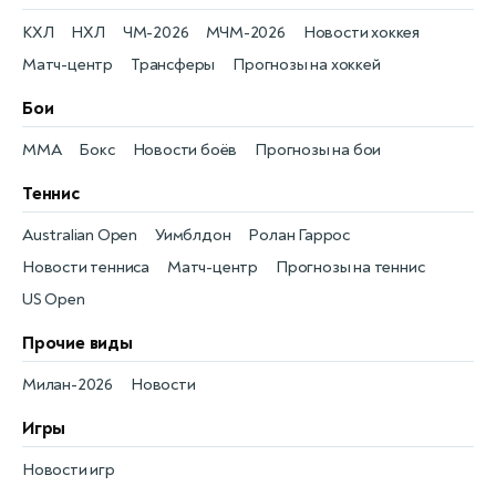
КХЛ
НХЛ
ЧМ-2026
МЧМ-2026
Новости хоккея
Матч-центр
Трансферы
Прогнозы на хоккей
Бои
MMA
Бокс
Новости боёв
Прогнозы на бои
Теннис
Australian Open
Уимблдон
Ролан Гаррос
Новости тенниса
Матч-центр
Прогнозы на теннис
US Open
Прочие виды
Милан-2026
Новости
Игры
Новости игр