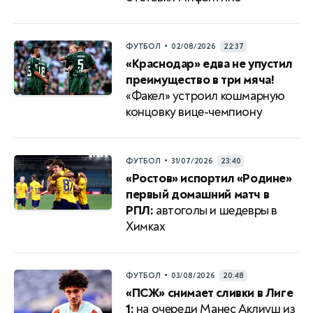
•
ФУТБОЛ
02/08/2026
22:37
«Краснодар» едва не упустил
преимущество в три мяча!
«Факел» устроил кошмарную
концовку вице-чемпиону
•
ФУТБОЛ
31/07/2026
23:40
«Ростов» испортил «Родине»
первый домашний матч в
РПЛ:
автоголы и шедевры в
Химках
•
ФУТБОЛ
03/08/2026
20:48
«ПСЖ» снимает сливки в Лиге
1:
на очереди Манес Аклиуш из