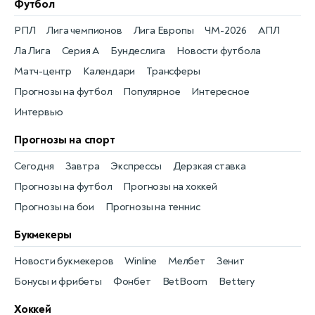
Футбол
РПЛ
Лига чемпионов
Лига Европы
ЧМ-2026
АПЛ
Ла Лига
Серия А
Бундеслига
Новости футбола
Матч-центр
Календари
Трансферы
Прогнозы на футбол
Популярное
Интересное
Интервью
Прогнозы на спорт
Сегодня
Завтра
Экспрессы
Дерзкая ставка
Прогнозы на футбол
Прогнозы на хоккей
Прогнозы на бои
Прогнозы на теннис
Букмекеры
Новости букмекеров
Winline
Мелбет
Зенит
Бонусы и фрибеты
Фонбет
BetBoom
Bettery
Хоккей