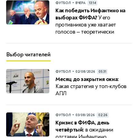
•
ФУТБОЛ
ВЧЕРА
13:14
Как победить Инфантино на
выборах ФИФА?
У его
противников уже хватает
голосов — теоретически
Выбор читателей
•
ФУТБОЛ
02/08/2026
05:31
Месяц до закрытия окна:
Какая стратегия у топ-клубов
АПЛ
•
ФУТБОЛ
03/08/2026
02:26
Кризис в ФИФА, день
четвёртый:
в ожидании
отставки Инфантино