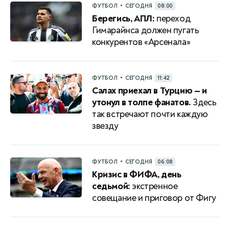
•
ФУТБОЛ
СЕГОДНЯ
08:00
Берегись, АПЛ:
переход
Гимарайнса должен пугать
конкурентов «Арсенала»
•
ФУТБОЛ
СЕГОДНЯ
11:42
Салах приехал в Турцию — и
утонул в толпе фанатов.
Здесь
так встречают почти каждую
звезду
•
ФУТБОЛ
СЕГОДНЯ
06:08
Кризис в ФИФА, день
седьмой:
экстренное
совещание и приговор от Фигу