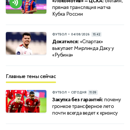
«Локомотив» — ЦСКА:
онлайн,
прямая трансляция матча
Кубка России
•
ФУТБОЛ
04/08/2026
15:42
Докатился:
«Спартак»
выкупает Мирлинда Даку у
«Рубина»
Главные темы сейчас
•
ФУТБОЛ
СЕГОДНЯ
11:09
Закупка без гарантий:
почему
громкое трансферное лето
почти всегда ведет к кризису