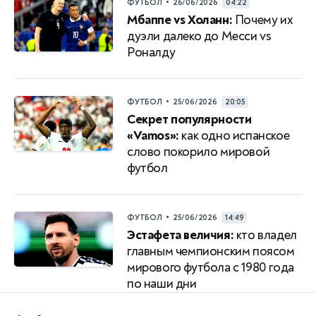
•
ФУТБОЛ
26/06/2026
04:22
Мбаппе vs Холанн:
Почему их
дуэли далеко до Месси vs
Роналду
•
ФУТБОЛ
25/06/2026
20:05
Секрет популярности
«Vamos»:
как одно испанское
слово покорило мировой
футбол
•
ФУТБОЛ
25/06/2026
14:49
Эстафета величия:
кто владел
главным чемпионским поясом
мирового футбола с 1980 года
по наши дни