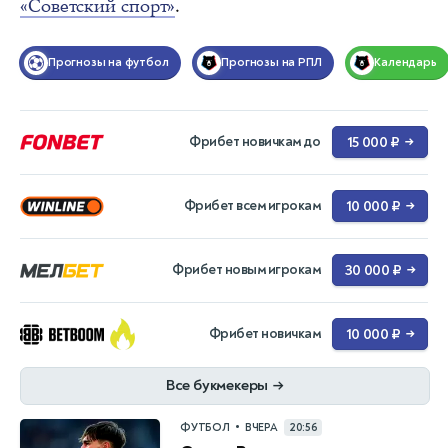
«Советский спорт»
.
Прогнозы на футбол
Прогнозы на РПЛ
Календарь
Фрибет новичкам до
15 000 ₽
→
Фрибет всем игрокам
10 000 ₽
→
Фрибет новым игрокам
30 000 ₽
→
Фрибет новичкам
10 000 ₽
→
Все букмекеры
→
•
ФУТБОЛ
ВЧЕРА
20:56