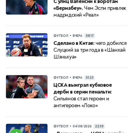
С улиц Валенсии к воротам
«Бернабеу».
Чем Эспи привлек
мадридский «Реал»
•
ФУТБОЛ
ВЧЕРА
08:17
Сделано в Китае:
чего добился
Слуцкий за три года в «Шанхай
Шэньхуа»
•
ФУТБОЛ
ВЧЕРА
01:23
ЦСКА выиграл кубковое
дерби в серии пенальти:
Сильянов стал героем и
антигероем «Локо»
•
ФУТБОЛ
04/08/2026
22:59