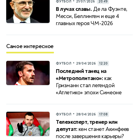
•
ФУТБОЛ
21/07/2026
20:49
В лучах славы.
Де ла Фуэнте,
Месси, Беллингем и еще 4
главных героя ЧМ-2026
Самое интересное
•
ФУТБОЛ
29/04/2026
12:20
Последний танец на
«Метрополитано»:
как
Гризманн стал легендой
«Атлетико» эпохи Симеоне
•
ФУТБОЛ
28/04/2026
17:08
Телеэксперт, тренер или
депутат:
кем станет Акинфеев
после завершения карьеры?