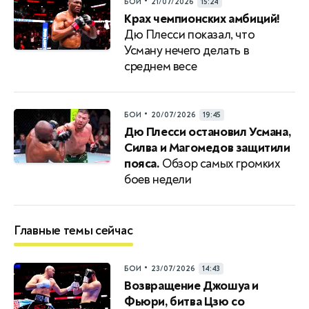
•
БОИ
21/07/2026
15:24
Крах чемпионских амбиций!
Дю Плесси показал, что
Усману нечего делать в
среднем весе
•
БОИ
20/07/2026
19:45
Дю Плесси остановил Усмана,
Силва и Магомедов защитили
пояса.
Обзор самых громких
боев недели
Главные темы сейчас
•
БОИ
23/07/2026
14:43
Возвращение Джошуа и
Фьюри, битва Цзю со