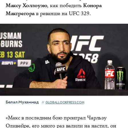
Максу Холлоуэю
, как победить
Конора
Макгрегора
в реванше на UFC 329.
Белал Мухаммад
GLOBALLOOKPRESS.COM
«Макс в последнем бою проиграл Чарльзу
Оливейре, его много раз валили на настил, он