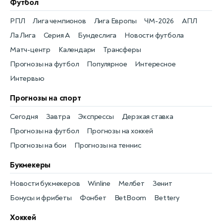
Футбол
РПЛ
Лига чемпионов
Лига Европы
ЧМ-2026
АПЛ
Ла Лига
Серия А
Бундеслига
Новости футбола
Матч-центр
Календари
Трансферы
Прогнозы на футбол
Популярное
Интересное
Интервью
Прогнозы на спорт
Сегодня
Завтра
Экспрессы
Дерзкая ставка
Прогнозы на футбол
Прогнозы на хоккей
Прогнозы на бои
Прогнозы на теннис
Букмекеры
Новости букмекеров
Winline
Мелбет
Зенит
Бонусы и фрибеты
Фонбет
BetBoom
Bettery
Хоккей