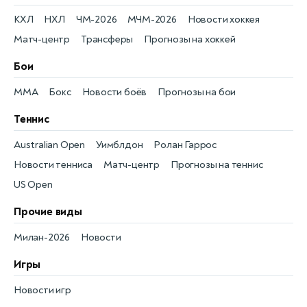
КХЛ
НХЛ
ЧМ-2026
МЧМ-2026
Новости хоккея
Матч-центр
Трансферы
Прогнозы на хоккей
Бои
MMA
Бокс
Новости боёв
Прогнозы на бои
Теннис
Australian Open
Уимблдон
Ролан Гаррос
Новости тенниса
Матч-центр
Прогнозы на теннис
US Open
Прочие виды
Милан-2026
Новости
Игры
Новости игр