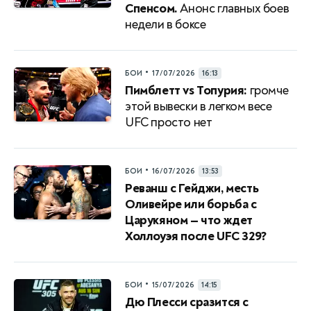
Спенсом.
Анонс главных боев
недели в боксе
•
БОИ
17/07/2026
16:13
Пимблетт vs Топурия:
громче
этой вывески в легком весе
UFC просто нет
•
БОИ
16/07/2026
13:53
Реванш с Гейджи, месть
Оливейре или борьба с
Царукяном — что ждет
Холлоуэя после UFC 329?
•
БОИ
15/07/2026
14:15
Дю Плесси сразится с