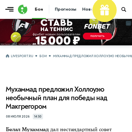
Бои
Прогнозы
Новости
Бокс
...
...
LIVESPORT.RU
БОИ
МУХАММАД ПРЕДЛОЖИЛ ХОЛЛОУЭЮ НЕОБЫЧНЫ
Мухаммад предложил Холлоуэю
необычный план для победы над
Макгрегором
08 ИЮЛЯ 2026
14:50
Белал Мухаммад
дал нестандартный совет