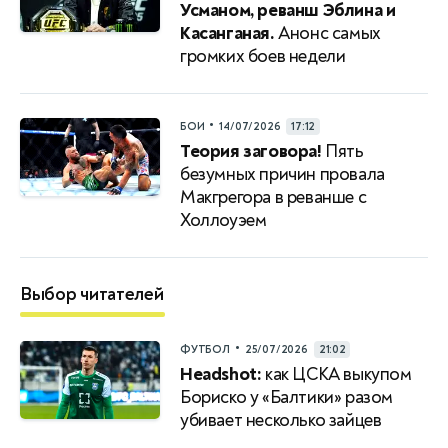
Усманом, реванш Эблина и
Касанганая.
Анонс самых
громких боев недели
•
БОИ
14/07/2026
17:12
Теория заговора!
Пять
безумных причин провала
Макгрегора в реванше с
Холлоуэем
Выбор читателей
•
ФУТБОЛ
25/07/2026
21:02
Headshot:
как ЦСКА выкупом
Бориско у «Балтики» разом
убивает несколько зайцев