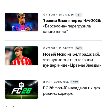
•
ФУТБОЛ
28/04/2026
12:11
Травма Ямаля перед ЧМ‑2026:
«Барселона» перегрузила
юного гения?
•
ФУТБОЛ
25/04/2026
16:13
Новый Иско из Белграда:
всё,
что нужно знать о главном
вундеркинде «Црвены Звезды»
•
ИГРЫ
25/04/2026
17:49
FC 26:
топ-10 нападающих для
режима карьеры