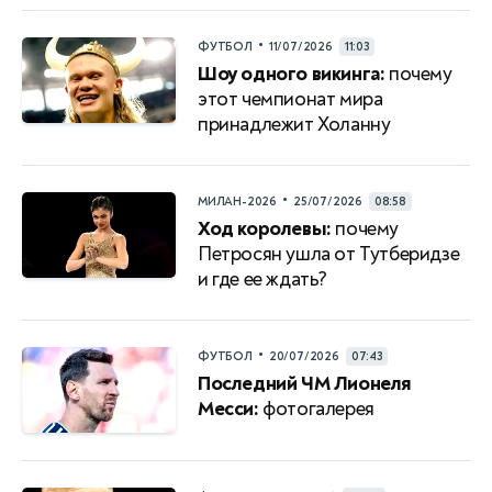
•
ФУТБОЛ
11/07/2026
11:03
Шоу одного викинга:
почему
этот чемпионат мира
принадлежит Холанну
•
МИЛАН-2026
25/07/2026
08:58
Ход королевы:
почему
Петросян ушла от Тутберидзе
и где ее ждать?
•
ФУТБОЛ
20/07/2026
07:43
Последний ЧМ Лионеля
Месси:
фотогалерея