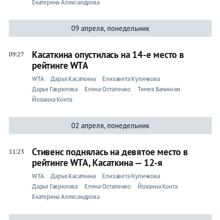
Екатерина Александрова
09 апреля, понедельник
Касаткина опустилась на 14-е место в
09:27
рейтинге WTA
WTA
Дарья Касаткина
Елизавета Куличкова
Дарья Гаврилова
Елена Остапенко
Тимея Бачински
Йоханна Конта
02 апреля, понедельник
Стивенс поднялась на девятое место в
11:23
рейтинге WTA, Касаткина — 12-я
WTA
Дарья Касаткина
Елизавета Куличкова
Дарья Гаврилова
Елена Остапенко
Йоханна Конта
Екатерина Александрова