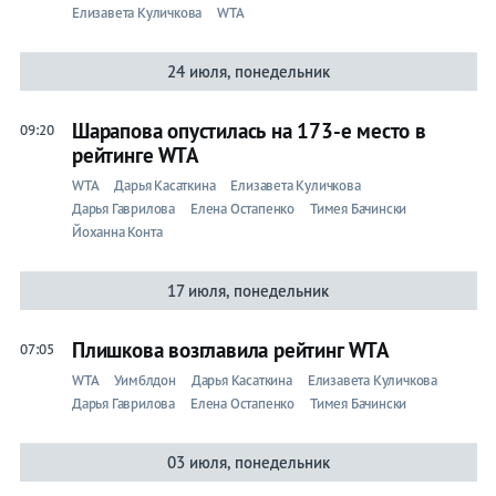
Елизавета Куличкова
WTA
24 июля, понедельник
Шарапова опустилась на 173-е место в
09:20
рейтинге WTA
WTA
Дарья Касаткина
Елизавета Куличкова
Дарья Гаврилова
Елена Остапенко
Тимея Бачински
Йоханна Конта
17 июля, понедельник
Плишкова возглавила рейтинг WTA
07:05
WTA
Уимблдон
Дарья Касаткина
Елизавета Куличкова
Дарья Гаврилова
Елена Остапенко
Тимея Бачински
03 июля, понедельник