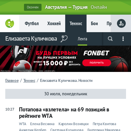
Австралия — Турция
Онлайн
Окончен
Главное
Футбол
Хоккей
Теннис
Бои
Прочие
Фрибет
до 15
000 ₽
Елизавета Куличкова
Лента
Live
Вся лента
Прогнозы
Букмекеры
Новым
игрокам, без
условий
Футбол
Хоккей
/
/
Главное
Теннис
Елизавета Куличкова. Новости
Прогнозы
30 июля, понедельник
на спорт
Потапова «взлетела» на 69 позиций в
10:27
Букмекеры
рейтинге WTA
WTA
Елена Веснина
Каролин Возняцки
Петра Квитова
Теннис
Анжелик Кербер
Светлана Кузнецова
Екатерина Макарова