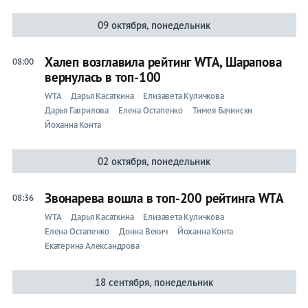
09 октября, понедельник
Халеп возглавила рейтинг WTA, Шарапова
08:00
вернулась в топ-100
WTA
Дарья Касаткина
Елизавета Куличкова
Дарья Гаврилова
Елена Остапенко
Тимея Бачински
Йоханна Конта
02 октября, понедельник
Звонарева вошла в топ-200 рейтинга WTA
08:36
WTA
Дарья Касаткина
Елизавета Куличкова
Елена Остапенко
Донна Векич
Йоханна Конта
Екатерина Александрова
18 сентября, понедельник