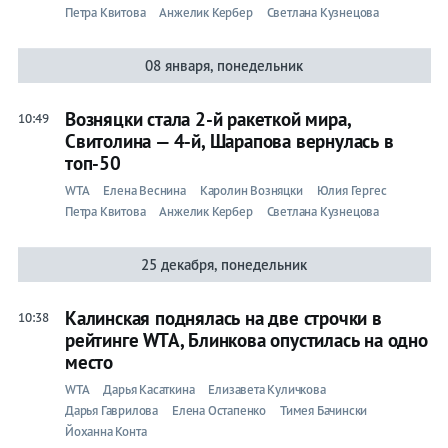
Петра Квитова
Анжелик Кербер
Светлана Кузнецова
08 января, понедельник
Возняцки стала 2-й ракеткой мира,
10:49
Свитолина — 4-й, Шарапова вернулась в
топ-50
WTA
Елена Веснина
Каролин Возняцки
Юлия Гергес
Петра Квитова
Анжелик Кербер
Светлана Кузнецова
25 декабря, понедельник
Калинская поднялась на две строчки в
10:38
рейтинге WTA, Блинкова опустилась на одно
место
WTA
Дарья Касаткина
Елизавета Куличкова
Дарья Гаврилова
Елена Остапенко
Тимея Бачински
Йоханна Конта