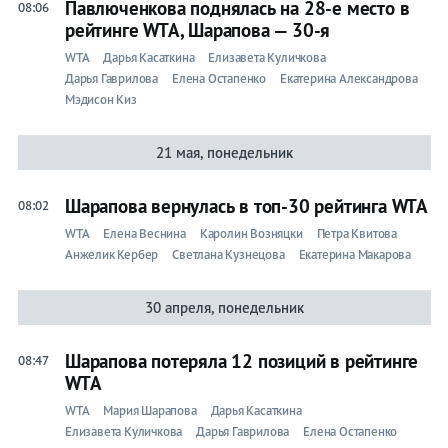
Павлюченкова поднялась на 28-е место в
08:06
рейтинге WTA, Шарапова — 30-я
Бокс
WTA
Дарья Касаткина
Елизавета Куличкова
Прочие
Дарья Гаврилова
Елена Остапенко
Екатерина Александрова
Мэдисон Киз
Игры
21 мая, понедельник
Шарапова вернулась в топ-30 рейтинга WTA
08:02
WTA
Елена Веснина
Каролин Возняцки
Петра Квитова
Анжелик Кербер
Светлана Кузнецова
Екатерина Макарова
30 апреля, понедельник
Шарапова потеряла 12 позиций в рейтинге
08:47
WTA
WTA
Мария Шарапова
Дарья Касаткина
Елизавета Куличкова
Дарья Гаврилова
Елена Остапенко