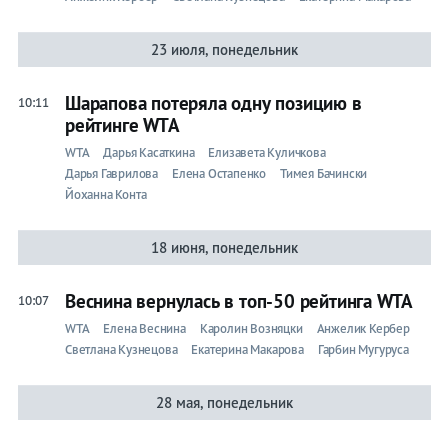
Елизавета
23 июля, понедельник
Куличкова
Шарапова потеряла одну позицию в
10:11
рейтинге WTA
Лента
WTA
Дарья Касаткина
Елизавета Куличкова
Дарья Гаврилова
Елена Остапенко
Тимея Бачински
Йоханна Конта
18 июня, понедельник
Live
Прогнозы
Веснина вернулась в топ-50 рейтинга WTA
10:07
Вся
лента
WTA
Елена Веснина
Каролин Возняцки
Анжелик Кербер
Светлана Кузнецова
Екатерина Макарова
Гарбин Мугуруса
Ролан
Гаррос
28 мая, понедельник
ATP
WTA