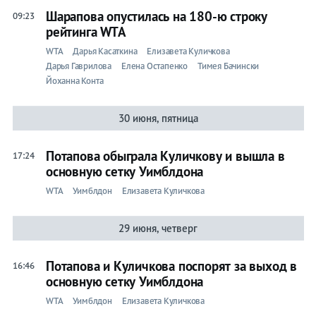
Шарапова опустилась на 180-ю строку
09:23
рейтинга WTA
WTA
Дарья Касаткина
Елизавета Куличкова
Дарья Гаврилова
Елена Остапенко
Тимея Бачински
Йоханна Конта
30 июня, пятница
Потапова обыграла Куличкову и вышла в
17:24
основную сетку Уимблдона
WTA
Уимблдон
Елизавета Куличкова
29 июня, четверг
Потапова и Куличкова поспорят за выход в
16:46
основную сетку Уимблдона
WTA
Уимблдон
Елизавета Куличкова