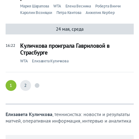
Мария Шарапова
WTA
Елена Веснина
Роберта Винчи
Каролин Возняцки
Петра Квитова
Анжелик Кербер
24 мая, среда
Куличкова проиграла Гавриловой в
16:22
Страсбурге
WTA
Елизавета Куличкова
1
2
Елизавета Куличкова
, теннисистка: новости и результаты
матчей, оперативная информация, интервью и аналитика