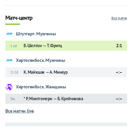
Матч-центр
Все матчи
Штутгарт. Мужчины
Б. Шелтон — Т. Фритц
2:1
1 сет
Хертогенбосх. Мужчины
К. Майхшак — А. Минаур
–:–
15:30
Хертогенбосх. Женщины
* Р. Монтгомери — Б. Крейчикова
–:–
Тех.
Все матчи live