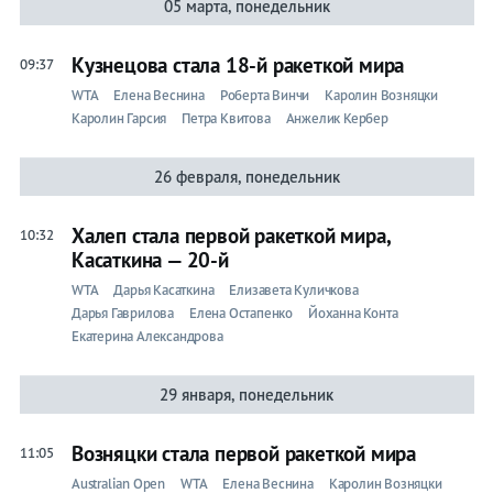
05 марта, понедельник
Кузнецова стала 18-й ракеткой мира
09:37
WTA
Елена Веснина
Роберта Винчи
Каролин Возняцки
Каролин Гарсия
Петра Квитова
Анжелик Кербер
26 февраля, понедельник
Халеп стала первой ракеткой мира,
10:32
Касаткина — 20-й
WTA
Дарья Касаткина
Елизавета Куличкова
Дарья Гаврилова
Елена Остапенко
Йоханна Конта
Екатерина Александрова
29 января, понедельник
Возняцки стала первой ракеткой мира
11:05
Australian Open
WTA
Елена Веснина
Каролин Возняцки