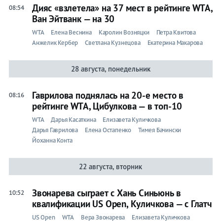
Дияс «взлетела» на 37 мест в рейтинге WTA,
08:54
Ван Эйтванк — на 30
WTA
Елена Веснина
Каролин Возняцки
Петра Квитова
Анжелик Кербер
Светлана Кузнецова
Екатерина Макарова
28 августа, понедельник
Гаврилова поднялась на 20-е место в
08:16
рейтинге WTA, Цибулкова — в топ-10
WTA
Дарья Касаткина
Елизавета Куличкова
Дарья Гаврилова
Елена Остапенко
Тимея Бачински
Йоханна Конта
22 августа, вторник
Звонарева сыграет с Хань Синьюнь в
10:52
квалификации US Open, Куличкова — с Глатч
US Open
WTA
Вера Звонарева
Елизавета Куличкова