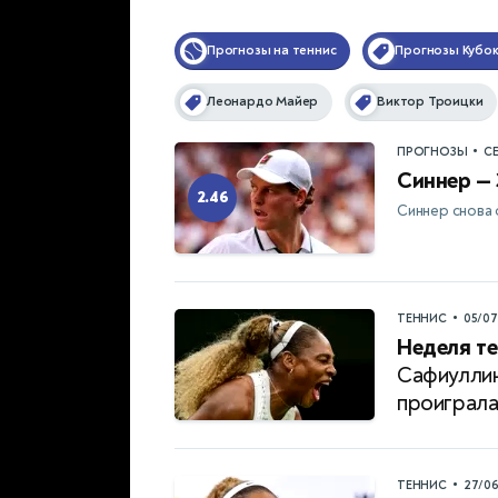
Прогнозы на теннис
Прогнозы Кубок
Леонардо Майер
Виктор Троицки
•
ПРОГНОЗЫ
С
Синнер — 
2.46
Синнер снова 
•
ТЕННИС
05/0
Неделя те
Сафиуллин
проиграл
•
ТЕННИС
27/0