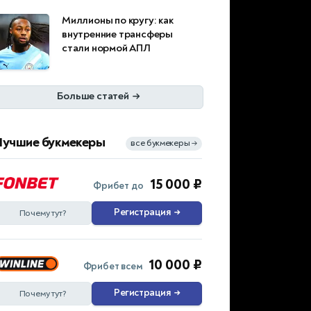
Миллионы по кругу: как
внутренние трансферы
стали нормой АПЛ
Больше статей
→
Лучшие букмекеры
все букмекеры
→
15 000 ₽
Фрибет до
Регистрация
→
Почему тут?
10 000 ₽
Фрибет всем
Регистрация
→
Почему тут?