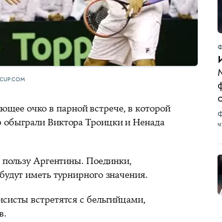
Ф
М
SCUP.COM
о
ее очко в парной встрече, в которой
Ф
р обыграли Виктора Троицки и Ненада
ч
в пользу Аргентины. Поединки,
будут иметь турнирного значения.
исисты встретятся с бельгийцами,
в.