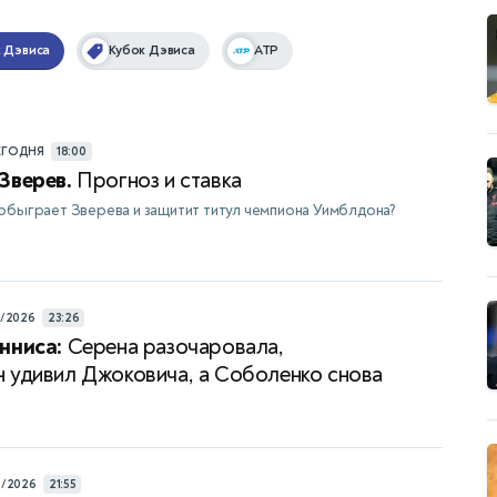
 Дэвиса
Кубок Дэвиса
ATP
ЕГОДНЯ
18:00
Зверев.
Прогноз и ставка
обыграет Зверева и защитит титул чемпиона Уимблдона?
7/2026
23:26
нниса:
Серена разочаровала,
 удивил Джоковича, а Соболенко снова
а
6/2026
21:55