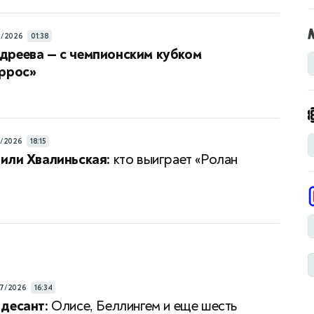
6/2026
01:38
дреева — с чемпионским кубком
аррос»
6/2026
18:15
или Хвалиньская:
кто выиграет «Ролан
7/2026
16:34
десант:
Олисе, Беллингем и еще шесть