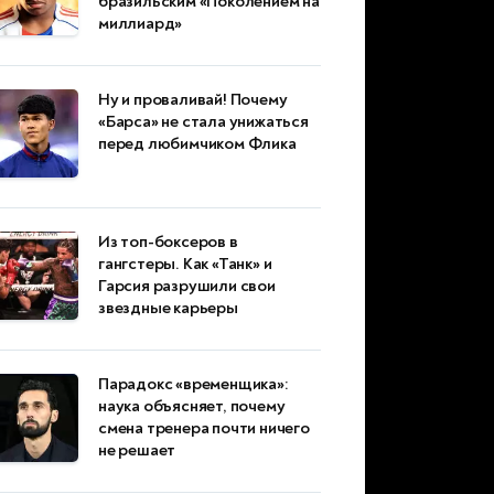
бразильским «Поколением на
миллиард»
Ну и проваливай! Почему
«Барса» не стала унижаться
перед любимчиком Флика
Из топ-боксеров в
гангстеры. Как «Танк» и
Гарсия разрушили свои
звездные карьеры
Парадокс «временщика»:
наука объясняет, почему
смена тренера почти ничего
не решает