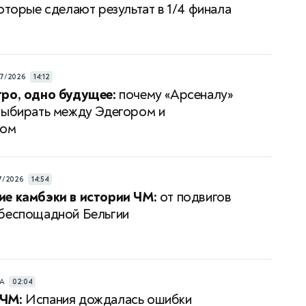
которые сделают результат в 1/4 финала
7/2026
14:12
ро, одно будущее:
почему «Арсеналу»
выбирать между Эдегором и
сом
7/2026
14:54
е камбэки в истории ЧМ:
от подвигов
беспощадной Бельгии
РА
02:04
ЧМ:
Испания дождалась ошибки