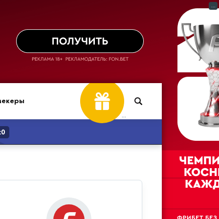
...
мекеры
...