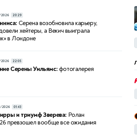
/2026
20:29
нниса:
Серена возобновила карьеру,
довели хейтеры, а Векич выиграла
ик» в Лондоне
/2026
22:05
ние Серены Уильямс:
фотогалерея
6/2026
01:43
ирры и триумф Зверева:
Ролан
26 превзошел вообще все ожидания