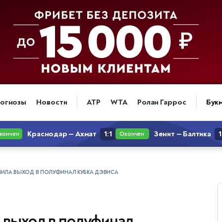
огнозы
Новости
ATP
WTA
Ролан Гаррос
Бук
ИЛА ВЫХОД В ПОЛУФИНАЛ КУБКА ДЭВИСА
 выход в полуфинал