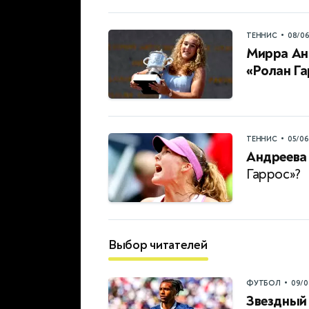
•
ТЕННИС
08/0
Мирра Ан
«Ролан Г
•
ТЕННИС
05/0
Андреева 
Гаррос»?
Выбор читателей
•
ФУТБОЛ
09/0
Звездный 