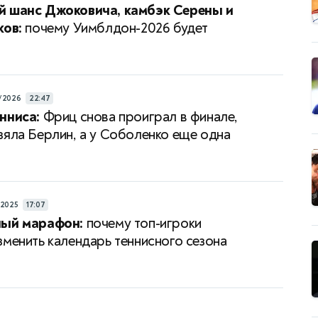
й шанс Джоковича, камбэк Серены и
ков:
почему Уимблдон-2026 будет
/2026
22:47
нниса:
Фриц снова проиграл в финале,
зяла Берлин, а у Соболенко еще одна
/2025
17:07
ный марафон:
почему топ-игроки
зменить календарь теннисного сезона