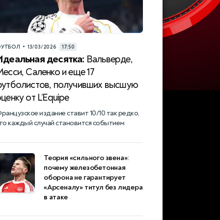
•
УТБОЛ
13/03/2026
17:50
Идеальная десятка:
Вальверде,
есси, Саленко и еще 17
футболистов, получивших высшую
ценку от L’Equipe
ранцузское издание ставит 10/10 так редко,
то каждый случай становится событием
Теория «сильного звена»:
почему железобетонная
оборона не гарантирует
«Арсеналу» титул без лидера
в атаке