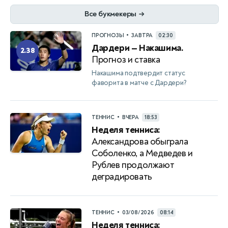
Все букмекеры
→
•
ПРОГНОЗЫ
ЗАВТРА
02:30
Дардери — Накашима.
2.38
Прогноз и ставка
Накашима подтвердит статус
фаворита в матче с Дардери?
•
ТЕННИС
ВЧЕРА
18:53
Неделя тенниса:
Александрова обыграла
Соболенко, а Медведев и
Рублев продолжают
деградировать
•
ТЕННИС
03/08/2026
08:14
Неделя тенниса: