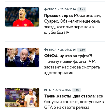
•
ФУТБОЛ
27/06/2026
17:44
Прыжок веры:
Ибрагимович,
Суарес, Обамеянг и еще семь
звезд, которые перешли в
клубы без ЛЧ
•
ФУТБОЛ
26/06/2026
12:50
ФИФА, ну что за туфта?!
Почему новый формат ЧМ
заставит нас снова смотреть
«договорняки»
•
ИГРЫ
27/06/2026
11:08
Тачки, квесты, два ствола:
все
бонусы и контент, доступные в
GTA 6 на старте релиза