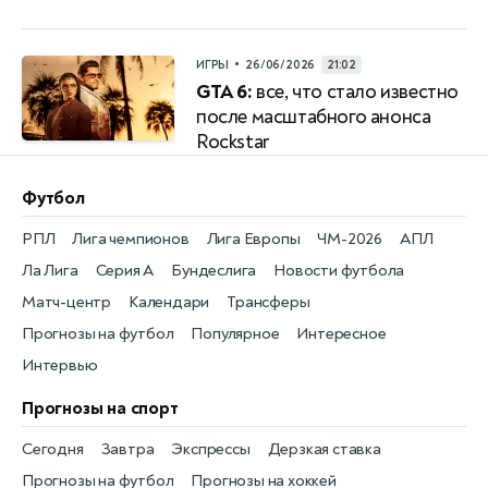
•
ИГРЫ
26/06/2026
21:02
GTA 6:
все, что стало известно
после масштабного анонса
Rockstar
Футбол
РПЛ
Лига чемпионов
Лига Европы
ЧМ-2026
АПЛ
Ла Лига
Серия А
Бундеслига
Новости футбола
Матч-центр
Календари
Трансферы
Прогнозы на футбол
Популярное
Интересное
Интервью
Прогнозы на спорт
Сегодня
Завтра
Экспрессы
Дерзкая ставка
Прогнозы на футбол
Прогнозы на хоккей