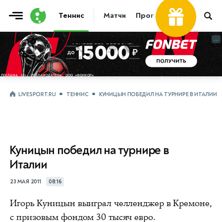
Теннис
Матчи
Прогнозы
Новости
...
...
LIVESPORT.RU
ТЕННИС
КУНИЦЫН ПОБЕДИЛ НА ТУРНИРЕ В ИТАЛИИ
Куницын победил на турнире в
Италии
23 МАЯ 2011
08:16
Игорь Куницын выиграл челленджер в Кремоне,
с призовым фондом 30 тысяч евро.