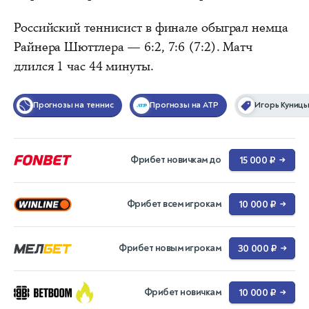
Российский теннисист в финале обыграл немца
Райнера Шюттлера — 6:2, 7:6 (7:2). Матч
длился 1 час 44 минуты.
Прогнозы на теннис
Прогнозы на ATP
Игорь Куниц
Фрибет новичкам до
15 000 ₽
→
Фрибет всем игрокам
10 000 ₽
→
Фрибет новым игрокам
30 000 ₽
→
Фрибет новичкам
10 000 ₽
→