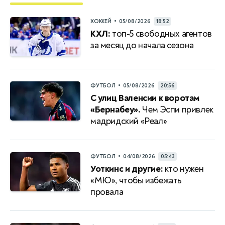
•
ХОККЕЙ
05/08/2026
18:52
КХЛ:
топ-5 свободных агентов
за месяц до начала сезона
•
ФУТБОЛ
05/08/2026
20:56
С улиц Валенсии к воротам
«Бернабеу».
Чем Эспи привлек
мадридский «Реал»
•
ФУТБОЛ
04/08/2026
05:43
Уоткинс и другие:
кто нужен
«МЮ», чтобы избежать
провала