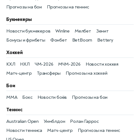
Прогнозы на бои
Прогнозы на теннис
Букмекеры
Новости букмекеров
Winline
Мелбет
Зенит
Бонусы и фрибеты
Фонбет
BetBoom
Bettery
Хоккей
КХЛ
НХЛ
ЧМ-2026
МЧМ-2026
Новости хоккея
Матч-центр
Трансферы
Прогнозы на хоккей
Бои
MMA
Бокс
Новости боёв
Прогнозы на бои
Теннис
Australian Open
Уимблдон
Ролан Гаррос
Новости тенниса
Матч-центр
Прогнозы на теннис
US Open