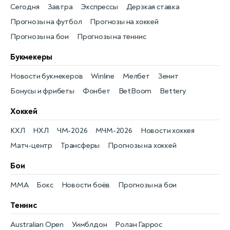
Сегодня
Завтра
Экспрессы
Дерзкая ставка
Прогнозы на футбол
Прогнозы на хоккей
Прогнозы на бои
Прогнозы на теннис
Букмекеры
Новости букмекеров
Winline
Мелбет
Зенит
Бонусы и фрибеты
Фонбет
BetBoom
Bettery
Хоккей
КХЛ
НХЛ
ЧМ-2026
МЧМ-2026
Новости хоккея
Матч-центр
Трансферы
Прогнозы на хоккей
Бои
MMA
Бокс
Новости боёв
Прогнозы на бои
Теннис
Australian Open
Уимблдон
Ролан Гаррос