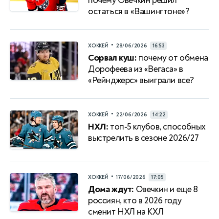
почему Овечкин решил
остаться в «Вашингтоне»?
•
ХОККЕЙ
28/06/2026
16:53
Сорвал куш:
почему от обмена
Дорофеева из «Вегаса» в
«Рейнджерс» выиграли все?
•
ХОККЕЙ
22/06/2026
14:22
НХЛ:
топ-5 клубов, способных
выстрелить в сезоне 2026/27
•
ХОККЕЙ
17/06/2026
17:05
Дома ждут:
Овечкин и еще 8
россиян, кто в 2026 году
сменит НХЛ на КХЛ