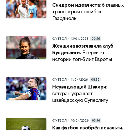
Синдром идеалиста:
6 главных
трансферных ошибок
Гвардиолы
•
ФУТБОЛ
13/04/2026
00:56
Женщина возглавила клуб
Бундеслиги.
Впервые в
истории топ-5 лиг Европы
•
ФУТБОЛ
11/04/2026
08:52
Неувядающий Шакири:
ветеран украшает
швейцарскую Суперлигу
•
ФУТБОЛ
10/04/2026
03:56
Как футбол изобрёл пенальти.