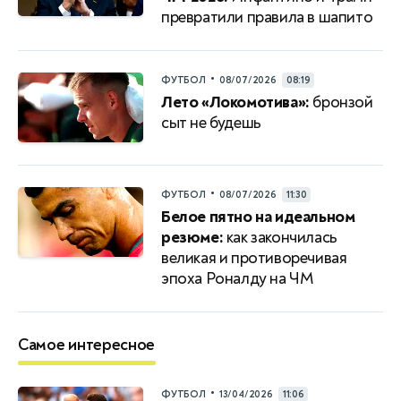
превратили правила в шапито
•
ФУТБОЛ
08/07/2026
08:19
Лето «Локомотива»:
бронзой
сыт не будешь
•
ФУТБОЛ
08/07/2026
11:30
Белое пятно на идеальном
резюме:
как закончилась
великая и противоречивая
эпоха Роналду на ЧМ
Самое интересное
•
ФУТБОЛ
13/04/2026
11:06