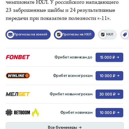
чемпионате НХЛ. У российского нападающего
23 заброшенные шайбы и 24 результативные
передачи при показателе полезности «-11».
Прогнозы на хоккей
Прогнозы на НХЛ
НХЛ
Фрибет новичкам до
15 000 ₽
→
Фрибет всем игрокам
10 000 ₽
→
Фрибет новым игрокам
30 000 ₽
→
Фрибет новичкам
10 000 ₽
→
Все букмекеры
→