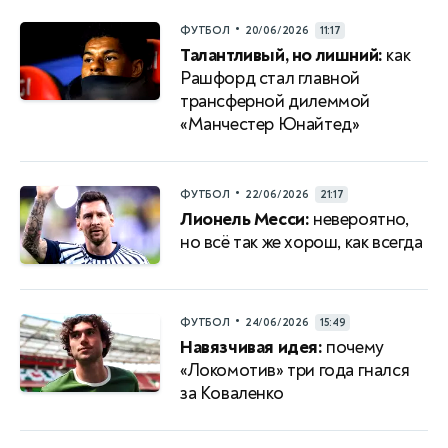
•
ФУТБОЛ
20/06/2026
11:17
Талантливый, но лишний:
как
Рашфорд стал главной
трансферной дилеммой
«Манчестер Юнайтед»
•
ФУТБОЛ
22/06/2026
21:17
Лионель Месси:
невероятно,
но всё так же хорош, как всегда
•
ФУТБОЛ
24/06/2026
15:49
Навязчивая идея:
почему
«Локомотив» три года гнался
за Коваленко