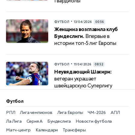
Гвардиолы
•
ФУТБОЛ
13/04/2026
00:56
Женщина возглавила клуб
Бундеслиги.
Впервые в
истории топ-5 лиг Европы
•
ФУТБОЛ
11/04/2026
08:52
Неувядающий Шакири:
ветеран украшает
швейцарскую Суперлигу
Футбол
РПЛ
Лига чемпионов
Лига Европы
ЧМ-2026
АПЛ
Ла Лига
Серия А
Бундеслига
Новости футбола
Матч-центр
Календари
Трансферы