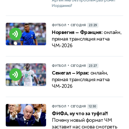
Аргентина без проблем разгромит
Иорданию?
•
ФУТБОЛ
СЕГОДНЯ
23:29
Норвегия — Франция:
онлайн,
прямая трансляция матча
ЧМ-2026
•
ФУТБОЛ
СЕГОДНЯ
23:27
Сенегал — Ирак:
онлайн,
прямая трансляция матча
ЧМ-2026
•
ФУТБОЛ
СЕГОДНЯ
12:50
ФИФА, ну что за туфта?!
Почему новый формат ЧМ
заставит нас снова смотреть