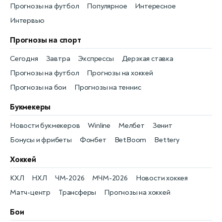
Прогнозы на футбол
Популярное
Интересное
Интервью
Прогнозы на спорт
Сегодня
Завтра
Экспрессы
Дерзкая ставка
Прогнозы на футбол
Прогнозы на хоккей
Прогнозы на бои
Прогнозы на теннис
Букмекеры
Новости букмекеров
Winline
Мелбет
Зенит
Бонусы и фрибеты
Фонбет
BetBoom
Bettery
Хоккей
КХЛ
НХЛ
ЧМ-2026
МЧМ-2026
Новости хоккея
Матч-центр
Трансферы
Прогнозы на хоккей
Бои