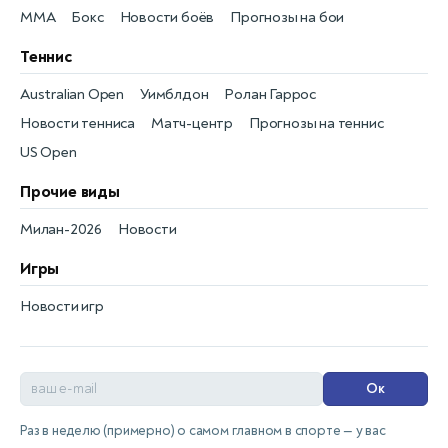
MMA
Бокс
Новости боёв
Прогнозы на бои
Теннис
Australian Open
Уимблдон
Ролан Гаррос
Новости тенниса
Матч-центр
Прогнозы на теннис
US Open
Прочие виды
Милан-2026
Новости
Игры
Новости игр
Ок
Раз в неделю (примерно) о самом главном в спорте — у вас