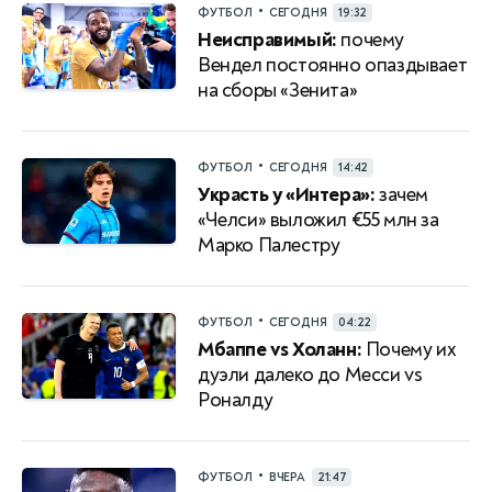
•
ФУТБОЛ
СЕГОДНЯ
19:32
Неисправимый:
почему
Вендел постоянно опаздывает
на сборы «Зенита»
•
ФУТБОЛ
СЕГОДНЯ
14:42
Украсть у «Интера»:
зачем
«Челси» выложил €55 млн за
Марко Палестру
•
ФУТБОЛ
СЕГОДНЯ
04:22
Мбаппе vs Холанн:
Почему их
дуэли далеко до Месси vs
Роналду
•
ФУТБОЛ
ВЧЕРА
21:47