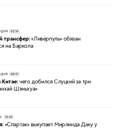
ОДНЯ
02:14
 трансфер:
«Ливерпуль» обязан
ся на Баркола
ОДНЯ
08:17
 Китае:
чего добился Слуцкий за три
анхай Шэньхуа»
РА
15:42
я:
«Спартак» выкупает Мирлинда Даку у