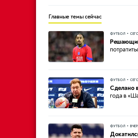
Главные темы сейчас
•
ФУТБОЛ
СЕГ
Решающий
потратить
•
ФУТБОЛ
СЕГ
Сделано в
года в «Ш
•
ФУТБОЛ
ВЧЕ
Докатилс