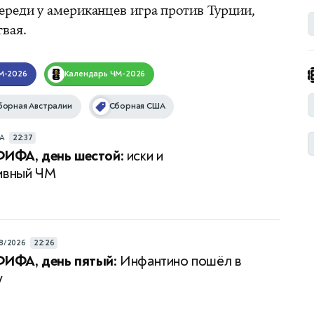
ереди у американцев игра против Турции,
вая.
М-2026
Календарь
ЧМ-2026
борная Австралии
Сборная США
РА
22:37
ФИФА, день шестой:
иски и
ивный ЧМ
8/2026
22:26
ФИФА, день пятый:
Инфантино пошёл в
у