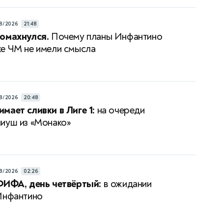
8/2026
21:48
омахнулся.
Почему планы Инфантино
е ЧМ не имели смысла
8/2026
20:48
мает сливки в Лиге 1:
на очереди
иуш из «Монако»
8/2026
02:26
ФИФА, день четвёртый:
в ожидании
Инфантино