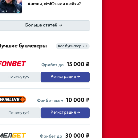
Англии, «МЮ» или шейхи?
Больше статей
→
Лучшие букмекеры
все букмекеры
→
15 000 ₽
Фрибет до
Регистрация
→
Почему тут?
10 000 ₽
Фрибет всем
Регистрация
→
Почему тут?
30 000 ₽
Фрибет до