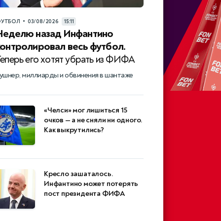
•
УТБОЛ
03/08/2026
15:11
Неделю назад Инфантино
контролировал весь футбол.
Теперь его хотят убрать из ФИФА
ушнер, миллиарды и обвинения в шантаже
«Челси» мог лишиться 15
очков — а не сняли ни одного.
Как выкрутились?
Кресло зашаталось.
Инфантино может потерять
пост президента ФИФА