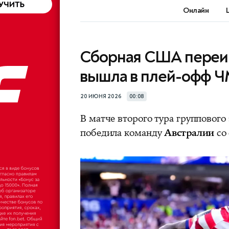
Онлайн
Сборная США переиг
вышла в плей-офф Ч
20 ИЮНЯ 2026
00:08
В матче второго тура групповог
победила команду
Австралии
со 