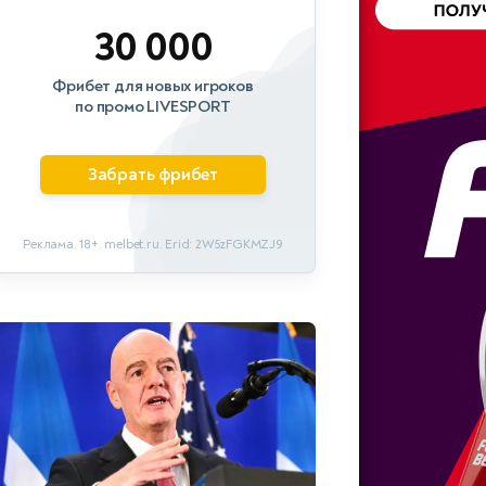
30 000
Фрибет для новых игроков
по промо LIVESPORT
Забрать фрибет
Реклама. 18+. melbet.ru. Erid: 2W5zFGKMZJ9