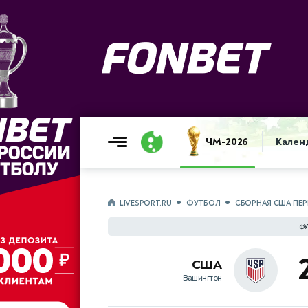
ЧМ-2026
Кален
LIVESPORT.RU
ФУТБОЛ
СБОРНАЯ США ПЕР
ФУ
США
Вашингтон