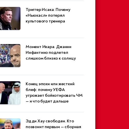
Триггер Исака: Почему
«Ньюкасл» потерял
культового тренера
Момент Икара. Джанни
Инфантино подлетел
слишком близко к солнцу
Конец эпохи или жесткий
блеф: почему УЕФА
угрожает бойкотировать ЧМ
— и что будет дальше
Эдди Хау свободен. Кто
позвонит первым — сборная