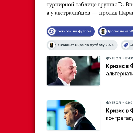
турнирной таблице группы D. Вп
а у австралийцев — против Параг
Прогнозы на футбол
Прогнозы на Ч
Чемпионат мира по футболу 2026
С
•
ФУТБОЛ
ВЧЕ
Кризис в 
альтернат
•
ФУТБОЛ
03/0
Кризис в 
контратак