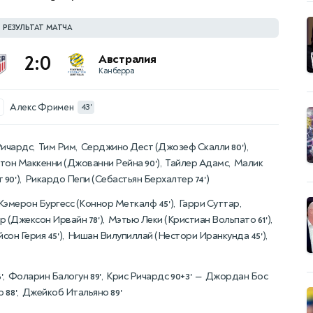
РЕЗУЛЬТАТ МАТЧА
2:0
Австралия
Канберра
Алекс Фримен
43'
ичардс, Тим Рим, Серджино Дест (
Джозеф Скалли
),
80'
стон Маккенни (
Джованни Рейна
), Тайлер Адамс, Малик
90'
т
), Рикардо Пепи (
Себастьян Берхалтер
)
90'
74'
эмерон Бургесс (
Коннор Меткалф
), Гарри Суттар,
45'
р (
Джексон Ирвайн
), Мэтью Леки (
Кристиан Вольпато
),
78'
61'
сон Герия
), Нишан Вилупиллай (
Нестори Иранкунда
),
45'
45'
, Фоларин Балогун
, Крис Ричардс
— Джордан Бос
'
89'
90+3'
ар
, Джейкоб Итальяно
88'
89'