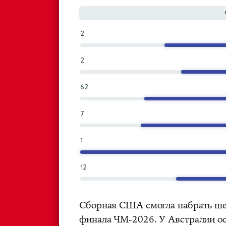
2
2
62
7
1
12
Сборная США смогла набрать шес
финала ЧМ-2026. У Австралии ост