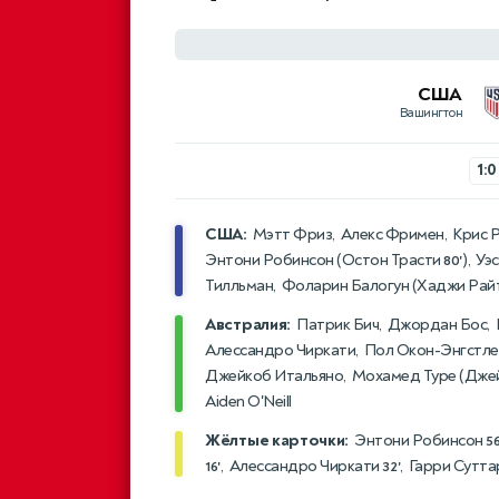
США
Вашингтон
1:0
США:
Мэтт Фриз, Алекс Фримен, Крис Р
Энтони Робинсон (
Остон Трасти
), Уэ
80'
Тилльман, Фоларин Балогун (
Хаджи Рай
Австралия:
Патрик Бич, Джордан Бос, К
Алессандро Чиркати, Пол Окон-Энгстле
Джейкоб Итальяно, Мохамед Туре (
Джей
Aiden O'Neill
Жёлтые карточки:
Энтони Робинсон
56
, Алессандро Чиркати
, Гарри Сутт
16'
32'