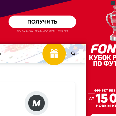
...
ы
...