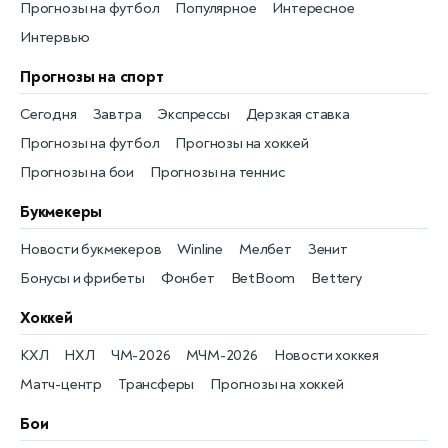
Прогнозы на футбол
Популярное
Интересное
Интервью
Прогнозы на спорт
Сегодня
Завтра
Экспрессы
Дерзкая ставка
Прогнозы на футбол
Прогнозы на хоккей
Прогнозы на бои
Прогнозы на теннис
Букмекеры
Новости букмекеров
Winline
Мелбет
Зенит
Бонусы и фрибеты
Фонбет
BetBoom
Bettery
Хоккей
КХЛ
НХЛ
ЧМ-2026
МЧМ-2026
Новости хоккея
Матч-центр
Трансферы
Прогнозы на хоккей
Бои