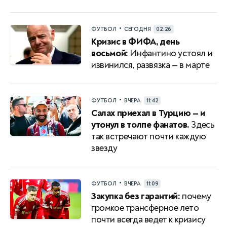
•
ФУТБОЛ
СЕГОДНЯ
02:26
Кризис в ФИФА, день
восьмой:
Инфантино устоял и
извинился, развязка — в марте
•
ФУТБОЛ
ВЧЕРА
11:42
Салах приехал в Турцию — и
утонул в толпе фанатов.
Здесь
так встречают почти каждую
звезду
•
ФУТБОЛ
ВЧЕРА
11:09
Закупка без гарантий:
почему
громкое трансферное лето
почти всегда ведет к кризису