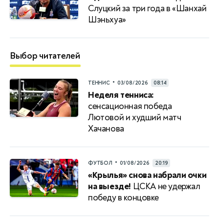
Слуцкий за три года в «Шанхай
Шэньхуа»
Выбор читателей
•
ТЕННИС
03/08/2026
08:14
Неделя тенниса:
сенсационная победа
Лютовой и худший матч
Хачанова
•
ФУТБОЛ
01/08/2026
20:19
«Крылья» снова набрали очки
на выезде!
ЦСКА не удержал
победу в концовке