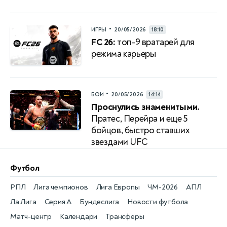
•
ИГРЫ
20/05/2026
18:10
FC 26:
топ-9 вратарей для
режима карьеры
•
БОИ
20/05/2026
14:14
Проснулись знаменитыми.
Пратес, Перейра и еще 5
бойцов, быстро ставших
звездами UFС
Футбол
РПЛ
Лига чемпионов
Лига Европы
ЧМ-2026
АПЛ
Ла Лига
Серия А
Бундеслига
Новости футбола
Матч-центр
Календари
Трансферы