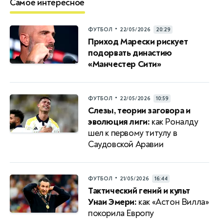
Самое интересное
•
ФУТБОЛ
22/05/2026
20:29
Приход Марески рискует
подорвать династию
«Манчестер Сити»
•
ФУТБОЛ
22/05/2026
10:59
Слезы, теории заговора и
эволюция лиги:
как Роналду
шел к первому титулу в
Саудовской Аравии
•
ФУТБОЛ
21/05/2026
16:44
Тактический гений и культ
Унаи Эмери:
как «Астон Вилла»
покорила Европу