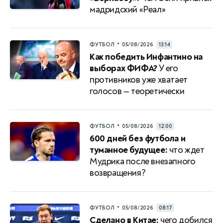
мадридский «Реал»
•
ФУТБОЛ
05/08/2026
13:14
Как победить Инфантино на
выборах ФИФА?
У его
противников уже хватает
голосов — теоретически
•
ФУТБОЛ
05/08/2026
12:00
600 дней без футбола и
туманное будущее:
что ждет
Мудрика после внезапного
возвращения?
•
ФУТБОЛ
05/08/2026
08:17
Сделано в Китае:
чего добился