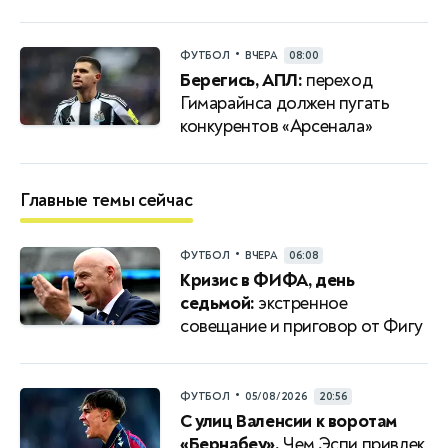
•
ФУТБОЛ
ВЧЕРА
08:00
Берегись, АПЛ:
переход
Гимарайнса должен пугать
конкурентов «Арсенала»
Главные темы сейчас
•
ФУТБОЛ
ВЧЕРА
06:08
Кризис в ФИФА, день
седьмой:
экстренное
совещание и приговор от Фигу
•
ФУТБОЛ
05/08/2026
20:56
С улиц Валенсии к воротам
«Бернабеу».
Чем Эспи привлек