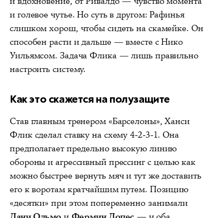
и вдохновение, от Ривалдо — чувство момента
и голевое чутье. Но суть в другом: Рафинья
слишком хорош, чтобы сидеть на скамейке. Он
способен расти и дальше — вместе с Нико
Уильямсом. Задача Флика — лишь правильно
настроить систему.
Как это скажется на полузащите
Став главным тренером «Барселоны», Ханси
Флик сделал ставку на схему 4-2-3-1. Она
предполагает предельно высокую линию
обороны и агрессивный прессинг с целью как
можно быстрее вернуть мяч и тут же доставить
его к воротам кратчайшим путем. Позицию
«десятки» при этом попеременно занимали
Дани Ольмо
и
Фермин Лопес
— и оба