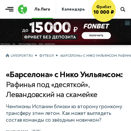
Фрибет
Ла Лига
Календарь
Таблица
Прогно
10 000 ₽
...
...
LIVESPORT.RU
ФУТБОЛ
«БАРСЕЛОНА» С НИКО УИЛЬЯМСОМ: РАФИНЬ
«Барселона» с Нико Уильямсом:
Рафинья под «десяткой»,
Левандовский на скамейке
Чемпионы Испании близки ко второму громкому
трансферу этим летом. Как может выглядеть
состав команды со звёздным новичком?