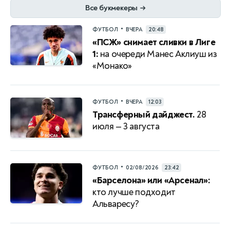
Все букмекеры
→
•
ФУТБОЛ
ВЧЕРА
20:48
«ПСЖ» снимает сливки в Лиге
1:
на очереди Манес Аклиуш из
«Монако»
•
ФУТБОЛ
ВЧЕРА
12:03
Трансферный дайджест.
28
июля — 3 августа
•
ФУТБОЛ
02/08/2026
23:42
«Барселона» или «Арсенал»:
кто лучше подходит
Альваресу?