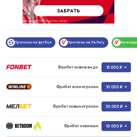
Прогнозы на футбол
Прогнозы на Ла Лигу
Календа
Фрибет новичкам до
15 000 ₽
→
Фрибет всем игрокам
10 000 ₽
→
Фрибет новым игрокам
30 000 ₽
→
Фрибет новичкам
10 000 ₽
→