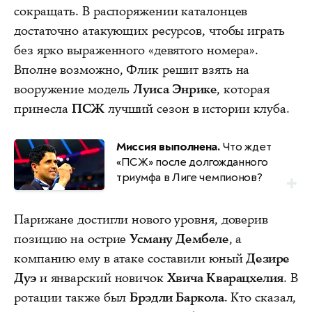
сокращать. В распоряжении каталонцев
достаточно атакующих ресурсов, чтобы играть
без ярко выраженного «девятого номера».
Вполне возможно, Флик решит взять на
вооружение модель
Луиса Энрике
, которая
принесла
ПСЖ
лучший сезон в истории клуба.
Миссия выполнена.
Что ждет
«ПСЖ» после долгожданного
триумфа в Лиге чемпионов?
Парижане достигли нового уровня, доверив
позицию на острие
Усману Дембеле
, а
компанию ему в атаке составили юный
Дезире
Дуэ
и январский новичок
Хвича Кварацхелия
. В
ротации также был
Брэдли Баркола
. Кто сказал,