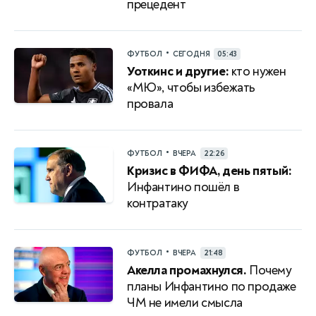
прецедент
•
ФУТБОЛ
СЕГОДНЯ
05:43
Уоткинс и другие:
кто нужен
«МЮ», чтобы избежать
провала
•
ФУТБОЛ
ВЧЕРА
22:26
Кризис в ФИФА, день пятый:
Инфантино пошёл в
контратаку
•
ФУТБОЛ
ВЧЕРА
21:48
Акелла промахнулся.
Почему
планы Инфантино по продаже
ЧМ не имели смысла