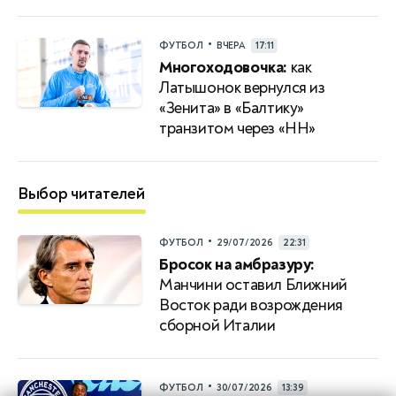
•
ФУТБОЛ
ВЧЕРА
17:11
Многоходовочка:
как
Латышонок вернулся из
«Зенита» в «Балтику»
транзитом через «НН»
Выбор читателей
•
ФУТБОЛ
29/07/2026
22:31
Бросок на амбразуру:
Манчини оставил Ближний
Восток ради возрождения
сборной Италии
•
ФУТБОЛ
30/07/2026
13:39