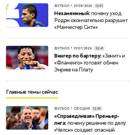
•
ФУТБОЛ
01/08/2026
12:01
Незаменимый:
почему уход
Родри окончательно разрушит
«Манчестер Сити»
•
ФУТБОЛ
31/07/2026
20:41
Вингер по бартеру:
«Зенит» и
«Фламенго» готовят обмен
Энрике на Плату
Главные темы сейчас
•
ФУТБОЛ
СЕГОДНЯ
12:00
«Справедливая» Премьер-
лига:
почему решение по делу
«Челси» создает опасный