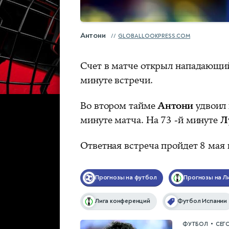
Антони
GLOBALLOOKPRESS.COM
Счет в матче открыл нападающи
минуте встречи.
Во втором тайме
Антони
удвоил 
минуте матча. На 73 -й минуте
Л
Ответная встреча пройдет 8 мая
Прогнозы на футбол
Прогнозы на Л
Лига конференций
Футбол Испании
•
ФУТБОЛ
СЕГ