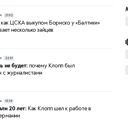
РА
21:02
как ЦСКА выкупом Бориско у «Балтики»
вает несколько зайцев
РА
22:01
ь не будет:
почему Клопп был
н с журналистами
РА
10:39
ли 20 лет:
Как Клопп шел к работе в
ермании