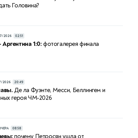
дать Головина?
7/2026
02:51
 Аргентина 1:0:
фотогалерея финала
7/2026
20:49
лавы.
Де ла Фуэнте, Месси, Беллингем и
вных героя ЧМ-2026
ВЧЕРА
08:58
левы:
почему Петросян ушла от