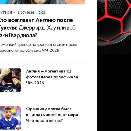
•
УТБОЛ
16/07/2026
12:03
Кто возглавит Англию после
Тухеля:
Джеррард, Хау или всё-
аки Гвардиола?
емецкий тренер на грани отставки после
озорного полуфинала ЧМ-2026
Англия — Аргентина 1:2:
фотогалерея полуфинала
ЧМ-2026
Франция должна была
выиграть чемпионат мира.
Что пошло не так?