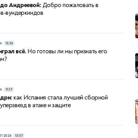
 до Андреевой:
Добро пожаловать в
ов-вундеркиндов
РА
15:36
грал всё.
Но готовы ли мы признать его
им?
РА
11:57
дри:
как Испания стала лучшей сборной
уперзвезд в атаке и защите
7/2026
13:07