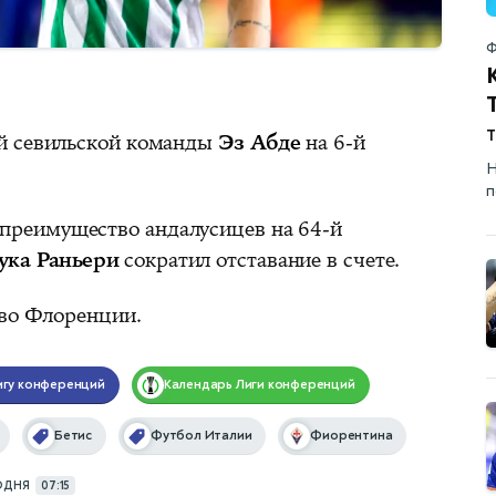
Ф
т
й севильской команды
Эз Абде
на 6-й
Н
п
преимущество андалусицев на 64-й
ука Раньери
сократил отставание в счете.
 во Флоренции.
игу конференций
Календарь
Лиги конференций
Бетис
Футбол Италии
Фиорентина
ОДНЯ
07:15