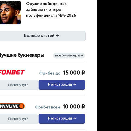
Оружие победы: как
забивают четыре
полуфиналиста ЧМ-2026
Больше статей
→
Лучшие букмекеры
все букмекеры
→
15 000 ₽
Фрибет до
Регистрация
→
Почему тут?
10 000 ₽
Фрибет всем
Регистрация
→
Почему тут?