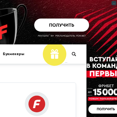
...
Букмекеры
...