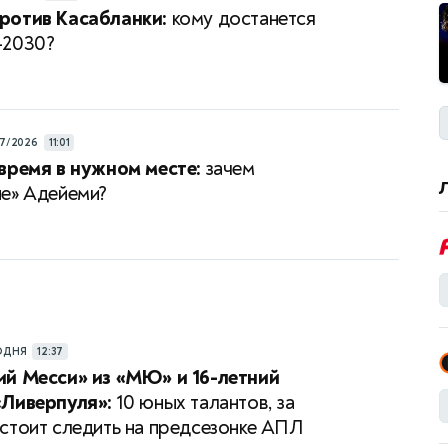
ротив Касабланки:
кому достанется
-2030?
7/2026
11:01
время в нужном месте:
зачем
е» Адейеми?
ОДНЯ
12:37
й Месси» из «МЮ» и 16-летний
«Ливерпуля»:
10 юных талантов, за
стоит следить на предсезонке АПЛ