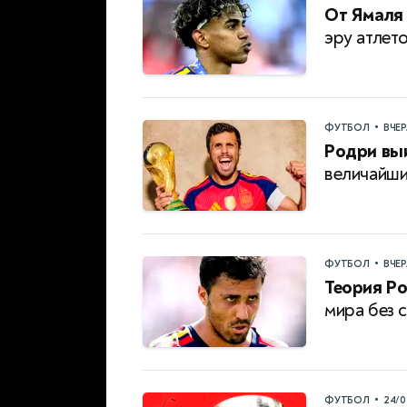
От Ямаля
эру атлет
•
ФУТБОЛ
ВЧЕ
Родри выи
величайш
•
ФУТБОЛ
ВЧЕ
Теория Ро
мира без с
•
ФУТБОЛ
24/0