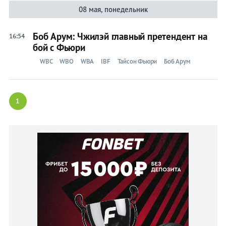
08 мая, понедельник
Боб Арум: Чжилэй главный претендент на
16:54
бой с Фьюри
WBC
WBO
WBA
IBF
Тайсон Фьюри
Боб Арум
1