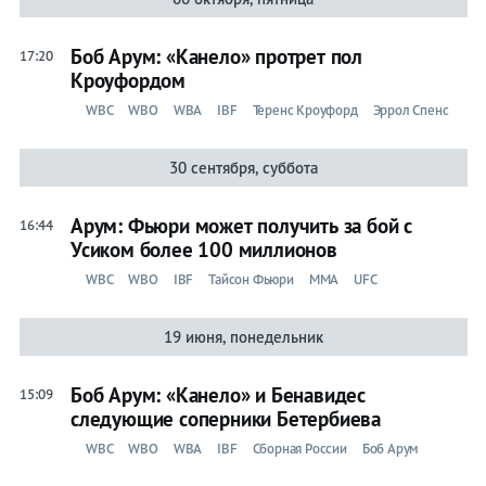
Боб Арум: «Канело» протрет пол
17:20
Кроуфордом
WBC
WBO
WBA
IBF
Теренс Кроуфорд
Эррол Спенс
30 сентября, суббота
Арум: Фьюри может получить за бой с
16:44
Усиком более 100 миллионов
WBC
WBO
IBF
Тайсон Фьюри
ММА
UFC
19 июня, понедельник
Боб Арум: «Канело» и Бенавидес
15:09
следующие соперники Бетербиева
WBC
WBO
WBA
IBF
Сборная России
Боб Арум