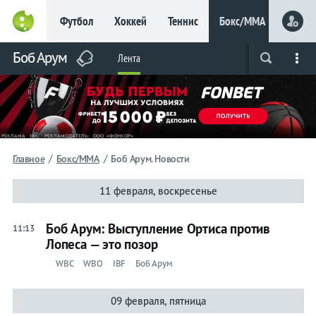
Футбол
Хоккей
Теннис
Бокс/ММА
Прочи
Главное
Боб Арум
Фрибет
Лента
Live
Вся лента
Прогнозы
Букмекеры
до 15
000 ₽
Новым
игрокам, без
условий
Футбол
/
/
Главное
Бокс/ММА
Боб Арум. Новости
Прогнозы
11 февраля, воскресенье
на спорт
Боб Арум: Выступление Ортиса против
11:13
Букмекеры
Лопеса — это позор
WBC
WBO
IBF
Боб Арум
Хоккей
09 февраля, пятница
Теннис