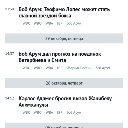
Бои
Боб Арум: Теофимо Лопес может стать
13:34
главной звездой бокса
Боб
WBC
WBO
WBA
IBF
Боб Арум
Арум
29 декабря, пятница
Лента
Боб Арум дал прогноз на поединок
14:37
Бетербиева и Смита
WBC
WBO
WBA
IBF
Сборная России
Боб Арум
Бокс
26 октября, четверг
ММА
Вся
Карлос Адамес бросил вызов Жанибеку
14:12
лента
Алимханулы
WBC
WBO
WBA
IBF
Боб Арум
Прочие
Игры
06 октября, пятница