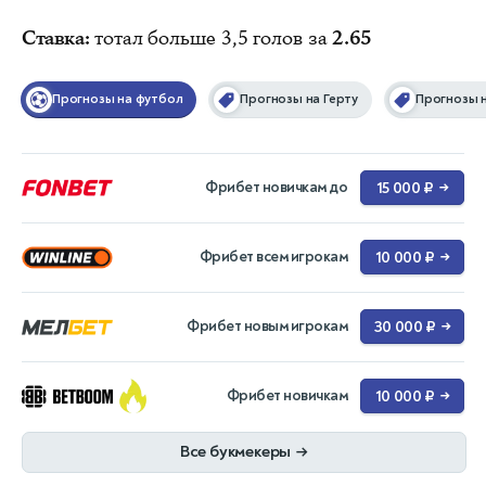
Ставка:
тотал больше 3,5 голов за
2.65
Прогнозы на футбол
Прогнозы на Герту
Прогнозы 
Фрибет новичкам до
15 000 ₽
→
Фрибет всем игрокам
10 000 ₽
→
Фрибет новым игрокам
30 000 ₽
→
Фрибет новичкам
10 000 ₽
→
Все букмекеры
→