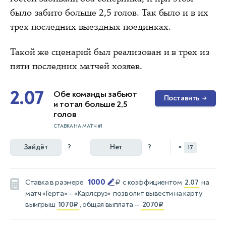
было забито больше 2,5 голов. Так было и в их
трех последних выездных поединках.
Такой же сценарий был реализован и в трех из
пяти последних матчей хозяев.
2.07
Обе команды забьют
Поставить
→
и тотал больше 2,5
голов
СТАВКА НА МАТЧ #1
Зайдёт
?
Нет
?
=
17
1000
Ставка в размере
₽
с коэффициентом
2.07
на
матч
«Герта» — «Карлсруэ»
позволит вывести на карту
выигрыш
1070₽
, общая выплата —
2070₽