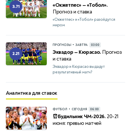
«Окжетпес» — «Тобол».
3.71
Прогноз и ставка
«Окжетпес» и «Тобол» разойдутся
миром
•
ПРОГНОЗЫ
ЗАВТРА
03:00
Эквадор — Кюрасао.
Прогноз
2.21
и ставка
Эквадор и Кюрасао выдадут
результативный матч?
Аналитика для ставок
•
ФУТБОЛ
СЕГОДНЯ
06:00
⏰Будильник ЧМ-2026.
20-21
июня: превью матчей