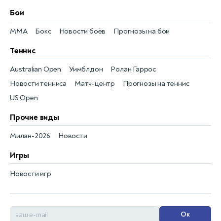
Бои
MMA
Бокс
Новости боёв
Прогнозы на бои
Теннис
Australian Open
Уимблдон
Ролан Гаррос
Новости тенниса
Матч-центр
Прогнозы на теннис
US Open
Прочие виды
Милан-2026
Новости
Игры
Новости игр
Ок