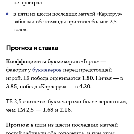
не проиграл
в пяти из шести последних матчей «Карлсруэ»
забивали обе команды при тотал больше 2,5
голов.
Прогноз и ставка
Коэффициенты букмекеров:
«Герта» —
фаворит у
букмекеров
перед предстоящей
игрой. Её победа оценивается
1.80
. Ничья — в
3.85
, победа «Карлсруэ» — в
4.20
.
ТБ 2,5 считается букмекерами более вероятным,
чем ТМ 2,5 —
1.68
и
2.18
.
Прогноз:
в пяти из шести последних матчей
гостей забивали оба соперника, и при этом