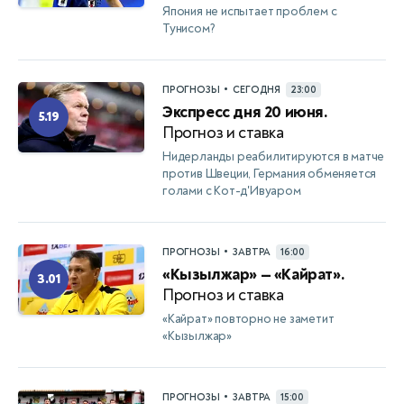
Япония не испытает проблем с
Тунисом?
•
ПРОГНОЗЫ
СЕГОДНЯ
23:00
Экспресс дня 20 июня.
5.19
Прогноз и ставка
Нидерланды реабилитируются в матче
против Швеции, Германия обменяется
голами с Кот-д'Ивуаром
•
ПРОГНОЗЫ
ЗАВТРА
16:00
«Кызылжар» — «Кайрат».
3.01
Прогноз и ставка
«Кайрат» повторно не заметит
«Кызылжар»
•
ПРОГНОЗЫ
ЗАВТРА
15:00