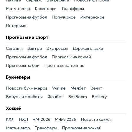
Ла Лига
Серия А
Бундеслига
Новости футбола
Матч-центр
Календари
Трансферы
Прогнозы на футбол
Популярное
Интересное
Интервью
Прогнозы на спорт
Сегодня
Завтра
Экспрессы
Дерзкая ставка
Прогнозы на футбол
Прогнозы на хоккей
Прогнозы на бои
Прогнозы на теннис
Букмекеры
Новости букмекеров
Winline
Мелбет
Зенит
Бонусы и фрибеты
Фонбет
BetBoom
Bettery
Хоккей
КХЛ
НХЛ
ЧМ-2026
МЧМ-2026
Новости хоккея
Матч-центр
Трансферы
Прогнозы на хоккей