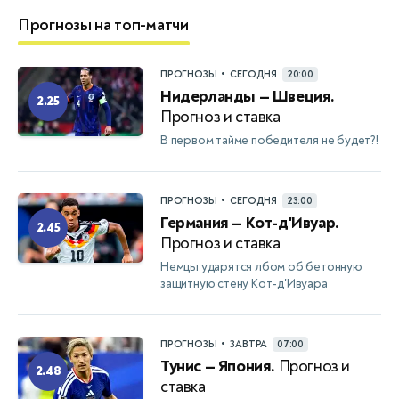
Прогнозы на топ-матчи
•
ПРОГНОЗЫ
СЕГОДНЯ
20:00
Нидерланды — Швеция.
2.25
Прогноз и ставка
В первом тайме победителя не будет?!
•
ПРОГНОЗЫ
СЕГОДНЯ
23:00
Германия — Кот-д'Ивуар.
2.45
Прогноз и ставка
Немцы ударятся лбом об бетонную
защитную стену Кот-д'Ивуара
•
ПРОГНОЗЫ
ЗАВТРА
07:00
Тунис — Япония.
Прогноз и
2.48
ставка