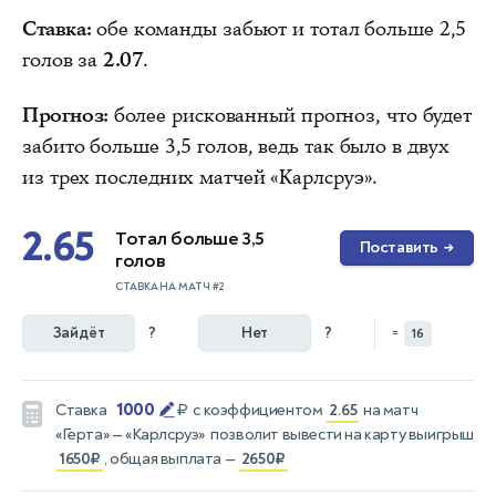
Ставка:
обе команды забьют и тотал больше 2,5
голов за
2.07
.
Прогноз:
более рискованный прогноз, что будет
забито больше 3,5 голов, ведь так было в двух
из трех последних матчей «Карлсруэ».
2.65
Тотал больше 3,5
Поставить
→
голов
СТАВКА НА МАТЧ #2
Зайдёт
?
Нет
?
=
16
1000
Ставка
₽
с коэффициентом
2.65
на матч
«Герта» — «Карлсруэ»
позволит вывести на карту выигрыш
1650₽
, общая выплата —
2650₽