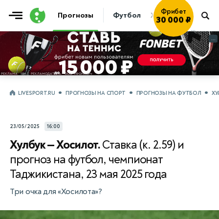
Фрибет
Прогнозы
Футбол
Хоккей
Теннис
30 000 ₽
...
...
LIVESPORT.RU
ПРОГНОЗЫ НА СПОРТ
ПРОГНОЗЫ НА ФУТБОЛ
ХУ
23/05/2025
16:00
Хулбук — Хосилот.
Ставка (к. 2.59) и
прогноз на футбол, чемпионат
Таджикистана, 23 мая 2025 года
Три очка для «Хосилота»?