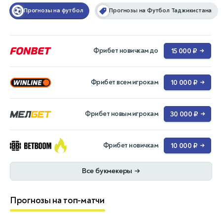
Прогнозы на футбол
Прогнозы на Футбол Таджикистана
Фрибет новичкам до
15 000 ₽
→
Фрибет всем игрокам
10 000 ₽
→
Фрибет новым игрокам
30 000 ₽
→
Фрибет новичкам
10 000 ₽
→
Все букмекеры
→
Прогнозы на топ-матчи