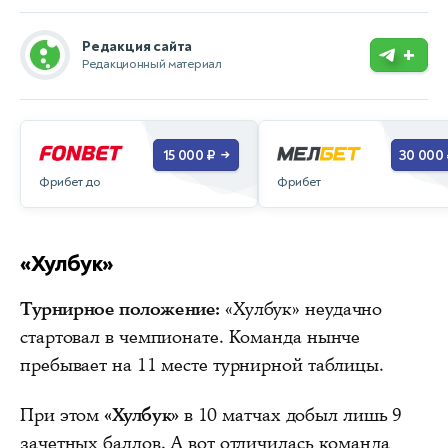
Редакция сайта
+
Редакционный материал
15 000 ₽
30 000
→
Фрибет до
Фрибет
«Хулбук»
Турнирное положение:
«Хулбук» неудачно
стартовал в чемпионате. Команда нынче
пребывает на 11 месте турнирной таблицы.
При этом
«Хулбук»
в 10 матчах добыл лишь 9
зачетных баллов. А вот отличилась команда