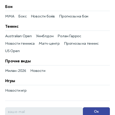
Бои
MMA
Бокс
Новости боёв
Прогнозы на бои
Теннис
Australian Open
Уимблдон
Ролан Гаррос
Новости тенниса
Матч-центр
Прогнозы на теннис
US Open
Прочие виды
Милан-2026
Новости
Игры
Новости игр
Ок