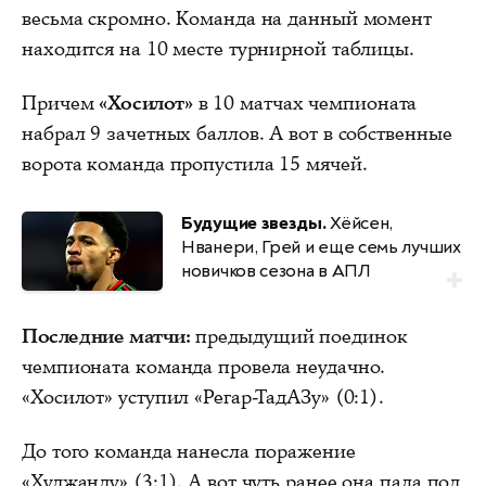
весьма скромно. Команда на данный момент
находится на 10 месте турнирной таблицы.
Причем
«Хосилот»
в 10 матчах чемпионата
набрал 9 зачетных баллов. А вот в собственные
ворота команда пропустила 15 мячей.
Будущие звезды.
Хёйсен,
Нванери, Грей и еще семь лучших
новичков сезона в АПЛ
Последние матчи:
предыдущий поединок
чемпионата команда провела неудачно.
«Хосилот» уступил «Регар-ТадАЗу» (0:1).
До того команда нанесла поражение
«Худжанду» (3:1). А вот чуть ранее она пала под