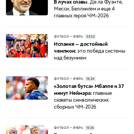
В лучах славы.
Де ла Фуэнте,
Месси, Беллингем и еще 4
главных героя ЧМ-2026
•
ФУТБОЛ
ВЧЕРА
03:52
Испания — достойный
чемпион:
это победа системы
над безумием
•
ФУТБОЛ
ВЧЕРА
16:26
«Золотая бутса» Мбаппе и 37
минут Неймара:
главные
сюжеты символических
сборных ЧМ‑2026
•
ФУТБОЛ
ВЧЕРА
15:36