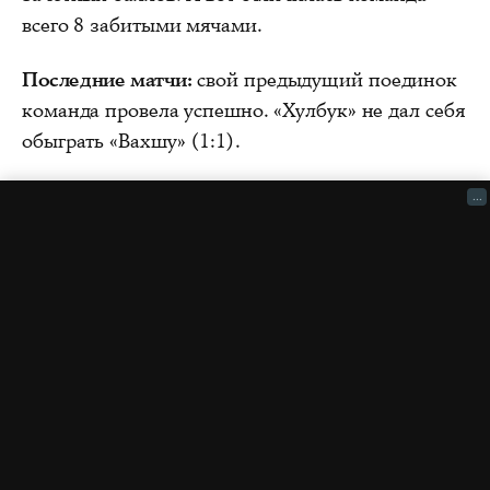
всего 8 забитыми мячами.
Последние матчи:
свой предыдущий поединок
команда провела успешно. «Хулбук» не дал себя
обыграть «Вахшу» (1:1).
...