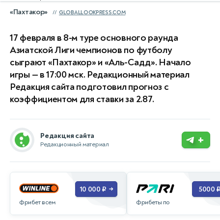
«Пахтакор»
GLOBALLOOKPRESS.COM
17 февраля в 8-м туре основного раунда
Азиатской Лиги чемпионов по футболу
сыграют «Пахтакор» и «Аль-Садд». Начало
игры — в 17:00 мск. Редакционный материал
Редакция сайта подготовил прогноз с
коэффициентом для ставки за 2.87.
Редакция сайта
+
Редакционный материал
10 000 ₽
5000 
→
Фрибет всем
Фрибеты по