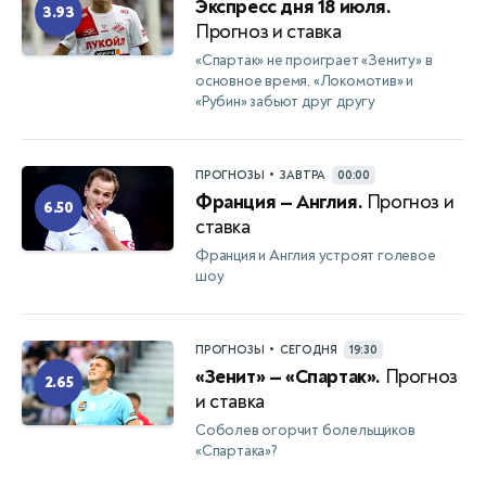
Экспресс дня 18 июля.
3.93
Прогноз и ставка
«Спартак» не проиграет «Зениту» в
основное время, «Локомотив» и
«Рубин» забьют друг другу
•
ПРОГНОЗЫ
ЗАВТРА
00:00
Франция — Англия.
Прогноз и
6.50
ставка
Франция и Англия устроят голевое
шоу
•
ПРОГНОЗЫ
СЕГОДНЯ
19:30
«Зенит» — «Спартак».
Прогноз
2.65
и ставка
Соболев огорчит болельщиков
«Спартака»?