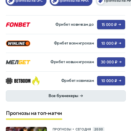
Прогнозы на UFC
Прогнозы на MMA
Прогнозы на М
Фрибет новичкам до
15 000 ₽
→
Фрибет всем игрокам
10 000 ₽
→
Фрибет новым игрокам
30 000 ₽
→
Фрибет новичкам
10 000 ₽
→
Все букмекеры
→
Прогнозы на топ-матчи
•
ПРОГНОЗЫ
СЕГОДНЯ
20:00