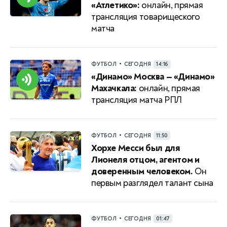
«Атлетико»:
онлайн, прямая
трансляция товарищеского
матча
•
ФУТБОЛ
СЕГОДНЯ
14:16
«Динамо» Москва — «Динамо»
Махачкала:
онлайн, прямая
трансляция матча РПЛ
•
ФУТБОЛ
СЕГОДНЯ
11:50
Хорхе Месси был для
Лионеля отцом, агентом и
доверенным человеком.
Он
первым разглядел талант сына
•
ФУТБОЛ
СЕГОДНЯ
01:47