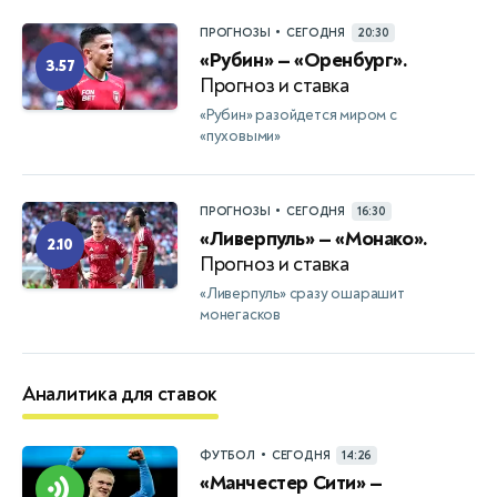
•
ПРОГНОЗЫ
СЕГОДНЯ
20:30
«Рубин» — «Оренбург».
3.57
Прогноз и ставка
«Рубин» разойдется миром с
«пуховыми»
•
ПРОГНОЗЫ
СЕГОДНЯ
16:30
«Ливерпуль» — «Монако».
2.10
Прогноз и ставка
«Ливерпуль» сразу ошарашит
монегасков
Аналитика для ставок
•
ФУТБОЛ
СЕГОДНЯ
14:26
«Манчестер Сити» —