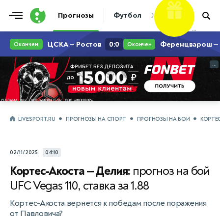
10 000 ₽
Фрибет
Прогнозы
Футбол
Хоккей
Теннис
...
...
LIVESPORT.RU
ПРОГНОЗЫ НА СПОРТ
ПРОГНОЗЫ НА БОИ
КОРТЕ
02/11/2025
04:10
Кортес-Акоста — Делия:
прогноз на бой
UFC Vegas 110, ставка за 1.88
Кортес-Акоста вернется к победам после поражения
от Павловича?