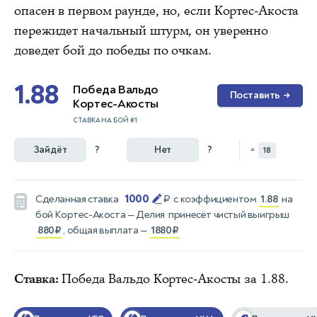
опасен в первом раунде, но, если Кортес-Акоста
пережидет начальный штурм, он уверенно
доведет бой до победы по очкам.
1.88
Победа Вальдо
Поставить
→
Кортес-Акосты
СТАВКА НА БОЙ #1
Зайдёт
?
Нет
?
=
18
1000
Сделанная ставка
₽
с коэффициентом
1.88
на
бой
Кортес-Акоста — Делия
принесёт чистый выигрыш
880₽
, общая выплата —
1880₽
Ставка:
Победа Вальдо Кортес-Акосты за 1.88.