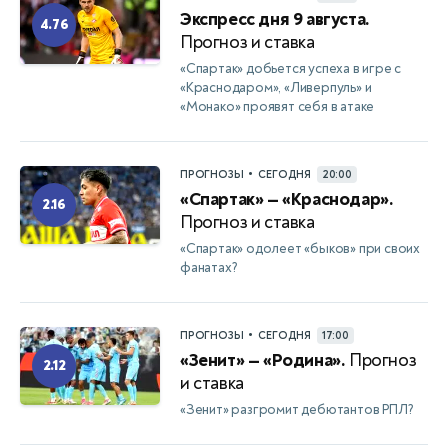
Экспресс дня 9 августа.
4.76
Прогноз и ставка
«Спартак» добьется успеха в игре с
«Краснодаром», «Ливерпуль» и
«Монако» проявят себя в атаке
•
ПРОГНОЗЫ
СЕГОДНЯ
20:00
«Спартак» — «Краснодар».
2.16
Прогноз и ставка
«Спартак» одолеет «быков» при своих
фанатах?
•
ПРОГНОЗЫ
СЕГОДНЯ
17:00
«Зенит» — «Родина».
Прогноз
2.12
и ставка
«Зенит» разгромит дебютантов РПЛ?