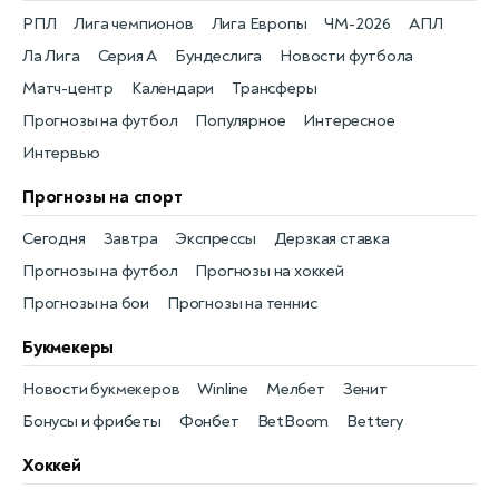
РПЛ
Лига чемпионов
Лига Европы
ЧМ-2026
АПЛ
Ла Лига
Серия А
Бундеслига
Новости футбола
Матч-центр
Календари
Трансферы
Прогнозы на футбол
Популярное
Интересное
Интервью
Прогнозы на спорт
Сегодня
Завтра
Экспрессы
Дерзкая ставка
Прогнозы на футбол
Прогнозы на хоккей
Прогнозы на бои
Прогнозы на теннис
Букмекеры
Новости букмекеров
Winline
Мелбет
Зенит
Бонусы и фрибеты
Фонбет
BetBoom
Bettery
Хоккей