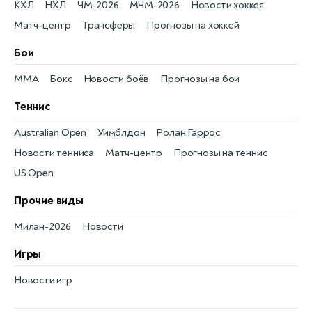
КХЛ
НХЛ
ЧМ-2026
МЧМ-2026
Новости хоккея
Матч-центр
Трансферы
Прогнозы на хоккей
Бои
MMA
Бокс
Новости боёв
Прогнозы на бои
Теннис
Australian Open
Уимблдон
Ролан Гаррос
Новости тенниса
Матч-центр
Прогнозы на теннис
US Open
Прочие виды
Милан-2026
Новости
Игры
Новости игр