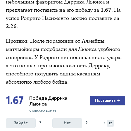
небольшим фаворитом Деррика Льюиса и
предлагает поставить на его победу за
1.67
. На
успех Родриго Насименто можно поставить за
2.26
.
Прогноз:
После поражения от Алмейды
матчмейкеры подобрали для Льюиса удобного
соперника. У Родриго нет поставленного удара,
а это полная противоположность Деррику,
способного потушить одним касанием
абсолютно любого бойца.
1.67
Победа Деррика
Поставить
→
Льюиса
СТАВКА НА БОЙ #1
Зайдёт
?
Нет
?
=
12