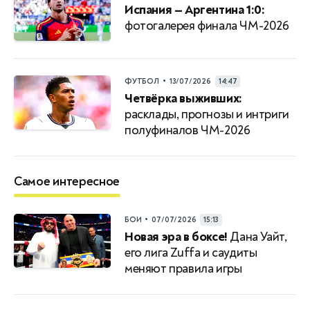
Испания — Аргентина 1:0:
фотогалерея финала ЧМ-2026
•
ФУТБОЛ
13/07/2026
14:47
Четвёрка выживших:
расклады, прогнозы и интриги
полуфиналов ЧМ-2026
Самое интересное
•
БОИ
07/07/2026
15:13
Новая эра в боксе!
Дана Уайт,
его лига Zuffa и саудиты
меняют правила игры