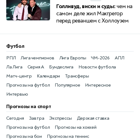
Голливуд, виски и суды:
чем на
самом деле жил Макгрегор
перед реваншем с Холлоуэем
Футбол
РПЛ
Лига чемпионов
Лига Европы
ЧМ-2026
АПЛ
Ла Лига
Серия А
Бундеслига
Новости футбола
Матч-центр
Календари
Трансферы
Прогнозы на футбол
Популярное
Интересное
Интервью
Прогнозы на спорт
Сегодня
Завтра
Экспрессы
Дерзкая ставка
Прогнозы на футбол
Прогнозы на хоккей
Прогнозы на бои
Прогнозы на теннис