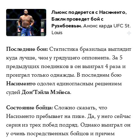
Льюис подерется с Насименто,
Бакли проведет бой с
Рузибоевым.
Анонс карда UFC St.
Louis
Последние бои:
Статистика бразильца выглядит
куда лучше, чем у грядущего оппонента. За 5
предыдущих поединков в он выиграл 4 раза и
проиграл только однажды. В последнем бою
Насименто
одолел единогласным решением
судей
Дон’Тэйла Мэйеса
.
Состояние бойца:
Сложно сказать, что
Насименто пребывает на пике. Да, у него сейчас
серия из трех побед подряд. Однако выиграл он
у очень посредственных бойцов и причем