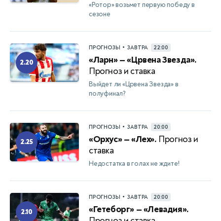
«Ротор» возьмет первую победу в
сезоне
•
ПРОГНОЗЫ
ЗАВТРА
22:00
«Ларн» — «Црвена Звезда».
2.20
Прогноз и ставка
Выйдет ли «Црвена Звезда» в
полуфинал?
•
ПРОГНОЗЫ
ЗАВТРА
20:00
«Орхус» — «Лех».
Прогноз и
2.25
ставка
Недостатка в голах не ждите!
•
ПРОГНОЗЫ
ЗАВТРА
20:00
«Гетеборг» — «Левадия».
2.10
Прогноз и ставка