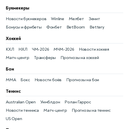
Букмекеры
Новости букмекеров
Winline
Мелбет
Зенит
Бонусы и фрибеты
Фонбет
BetBoom
Bettery
Хоккей
КХЛ
НХЛ
ЧМ-2026
МЧМ-2026
Новости хоккея
Матч-центр
Трансферы
Прогнозы на хоккей
Бои
MMA
Бокс
Новости боёв
Прогнозы на бои
Теннис
Australian Open
Уимблдон
Ролан Гаррос
Новости тенниса
Матч-центр
Прогнозы на теннис
US Open