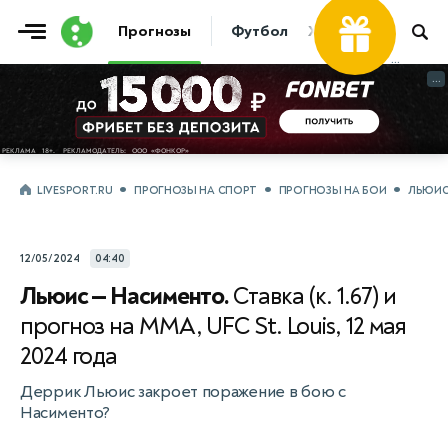
Фрибет
Прогнозы
Футбол
Хоккей
Теннис
...
...
LIVESPORT.RU
ПРОГНОЗЫ НА СПОРТ
ПРОГНОЗЫ НА БОИ
ЛЬЮИС
12/05/2024
04:40
Льюис — Насименто.
Ставка (к. 1.67) и
прогноз на ММА, UFC St. Louis, 12 мая
2024 года
Деррик Льюис закроет поражение в бою с
Насименто?