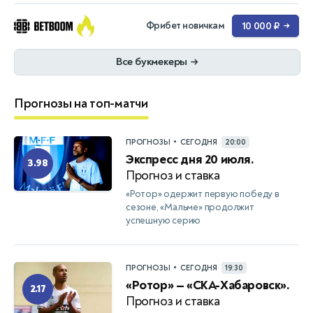
Фрибет новичкам
10 000 ₽
→
Все букмекеры
→
Прогнозы на топ-матчи
•
ПРОГНОЗЫ
СЕГОДНЯ
20:00
Экспресс дня 20 июля.
3.98
Прогноз и ставка
«Ротор» одержит первую победу в
сезоне, «Мальме» продолжит
успешную серию
•
ПРОГНОЗЫ
СЕГОДНЯ
19:30
«Ротор» — «СКА-Хабаровск».
2.17
Прогноз и ставка