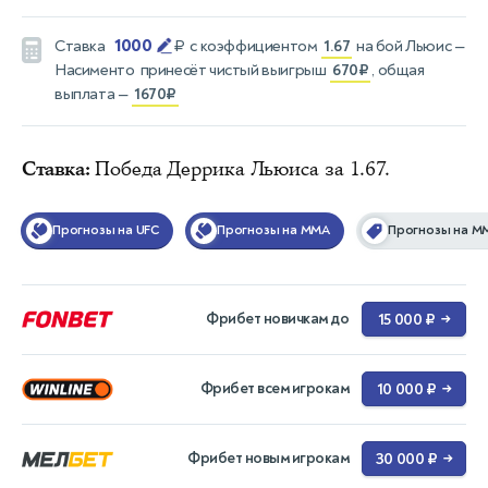
1000
Ставка
₽
с коэффициентом
1.67
на бой
Льюис —
Насименто
принесёт чистый выигрыш
670₽
, общая
выплата —
1670₽
Ставка:
Победа Деррика Льюиса за 1.67.
Прогнозы на UFC
Прогнозы на MMA
Прогнозы на М
Фрибет новичкам до
15 000 ₽
→
Фрибет всем игрокам
10 000 ₽
→
Фрибет новым игрокам
30 000 ₽
→