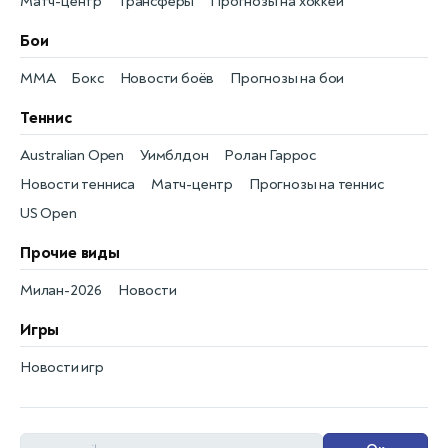
Матч-центр
Трансферы
Прогнозы на хоккей
Бои
MMA
Бокс
Новости боёв
Прогнозы на бои
Теннис
Australian Open
Уимблдон
Ролан Гаррос
Новости тенниса
Матч-центр
Прогнозы на теннис
US Open
Прочие виды
Милан-2026
Новости
Игры
Новости игр