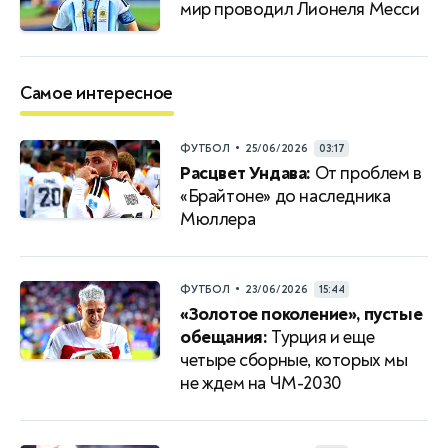
мир проводил Лионеля Месси
Самое интересное
•
ФУТБОЛ
25/06/2026
03:17
Расцвет Ундава:
От проблем в
«Брайтоне» до наследника
Мюллера
•
ФУТБОЛ
23/06/2026
15:44
«Золотое поколение», пустые
обещания:
Турция и еще
четыре сборные, которых мы
не ждем на ЧМ-2030