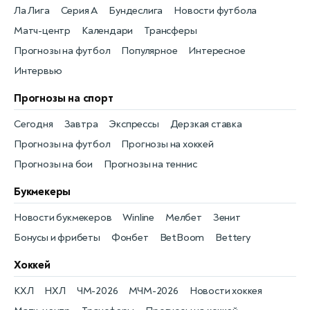
Ла Лига
Серия А
Бундеслига
Новости футбола
Матч-центр
Календари
Трансферы
Прогнозы на футбол
Популярное
Интересное
Интервью
Прогнозы на спорт
Сегодня
Завтра
Экспрессы
Дерзкая ставка
Прогнозы на футбол
Прогнозы на хоккей
Прогнозы на бои
Прогнозы на теннис
Букмекеры
Новости букмекеров
Winline
Мелбет
Зенит
Бонусы и фрибеты
Фонбет
BetBoom
Bettery
Хоккей
КХЛ
НХЛ
ЧМ-2026
МЧМ-2026
Новости хоккея