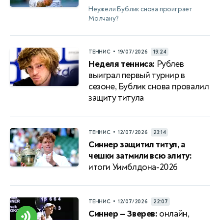
Неужели Бублик снова проиграет
Молчану?
•
ТЕННИС
19/07/2026
19:24
Неделя тенниса:
Рублев
выиграл первый турнир в
сезоне, Бублик снова провалил
защиту титула
•
ТЕННИС
12/07/2026
23:14
Синнер защитил титул, а
чешки затмили всю элиту:
итоги Уимблдона-2026
•
ТЕННИС
12/07/2026
22:07
Синнер — Зверев:
онлайн,