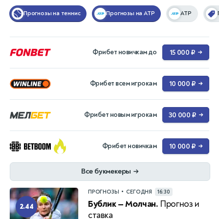
Прогнозы на теннис
Прогнозы на ATP
ATP
Фрибет новичкам до
15 000 ₽
→
Фрибет всем игрокам
10 000 ₽
→
Фрибет новым игрокам
30 000 ₽
→
Фрибет новичкам
10 000 ₽
→
Все букмекеры
→
•
ПРОГНОЗЫ
СЕГОДНЯ
16:30
Бублик — Молчан.
Прогноз и
2.44
ставка