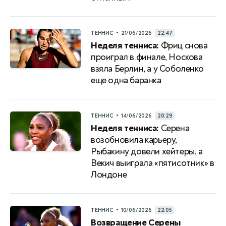
•
ТЕННИС
21/06/2026
22:47
Неделя тенниса:
Фриц снова
проиграл в финале, Носкова
взяла Берлин, а у Соболенко
еще одна баранка
•
ТЕННИС
14/06/2026
20:29
Неделя тенниса:
Серена
возобновила карьеру,
Рыбакину довели хейтеры, а
Векич выиграла «пятисотник» в
Лондоне
•
ТЕННИС
10/06/2026
22:05
Возвращение Серены