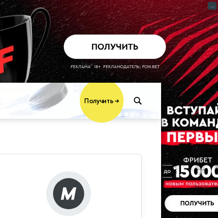
...
Получить
→
...