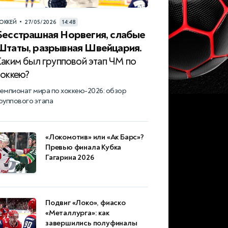
•
ОККЕЙ
27/05/2026
14:48
Бесстрашная Норвегия, слабые
Штаты, разрывная Швейцария.
Каким был групповой этап ЧМ по
хоккею?
емпионат мира по хоккею-2026: обзор
руппового этапа
«Локомотив» или «Ак Барс»?
Превью финала Кубка
Гагарина 2026
Подвиг «Локо», фиаско
«Металлурга»: как
завершились полуфиналы