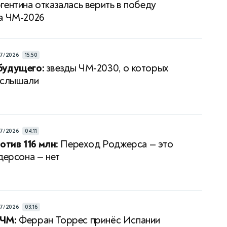
гентина отказалась верить в победу
а ЧМ-2026
7/2026
15:50
будущего:
звезды ЧМ‑2030, о которых
 слышали
7/2026
04:11
отив 116 млн:
Переход Роджерса — это
дерсона — нет
7/2026
03:16
ЧМ:
Ферран Торрес принёс Испании