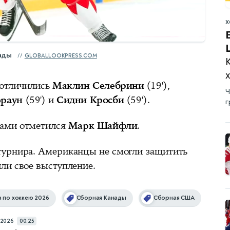
Х
ады
GLOBALLOOKPRESS.COM
 отличились
Маклин Селебрини
(19'),
Ч
Браун
(59') и
Сидни Кросби
(59').
г
чами отметился
Марк Шайфли
.
турнира. Американцы не смогли защитить
ли свое выступление.
 по хоккею 2026
Сборная Канады
Сборная США
/2026
00:25