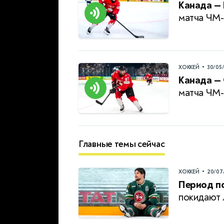
Канада — 
матча ЧМ
•
ХОККЕЙ
30/05
Канада —
матча ЧМ
Главные темы сейчас
•
ХОККЕЙ
20/07
Период п
покидают 