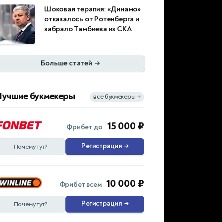
Шоковая терапия: «Динамо»
отказалось от Ротенберга и
забрало Тамбиева из СКА
Больше статей
→
Лучшие букмекеры
все букмекеры
→
15 000 ₽
Фрибет до
Регистрация
→
Почему тут?
10 000 ₽
Фрибет всем
Регистрация
→
Почему тут?