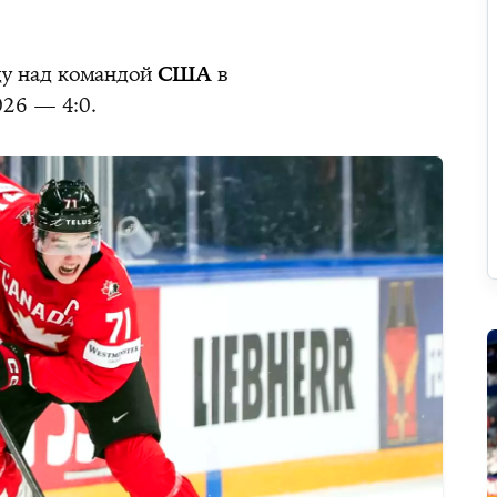
у над командой
США
в
26 — 4:0.