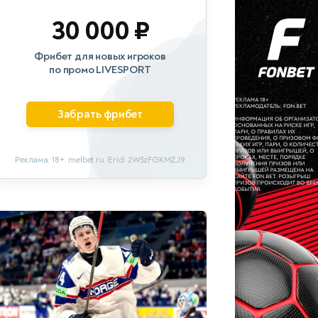
30 000 ₽
Фрибет для новых игроков
по промо LIVESPORT
Забрать фрибет
Реклама. 18+. melbet.ru. Erid: 2W5zFGKMZJ9