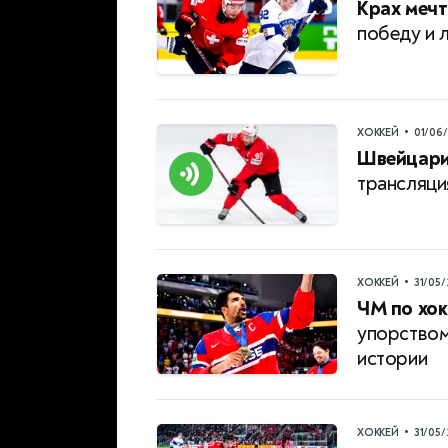
Крах мечт
победу и 
•
ХОККЕЙ
01/06
Швейцари
трансляци
•
ХОККЕЙ
31/05
ЧМ по хок
упорством
истории
•
ХОККЕЙ
31/05