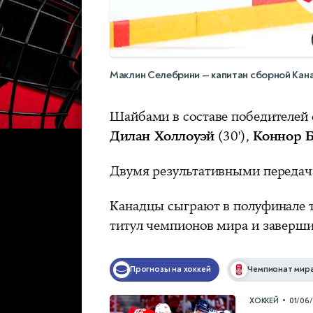
Маклин Селебрини — капитан сборной Кан
Шайбами в составе победителей
Дилан Холлоуэй
(30'),
Коннор 
Двумя результативными переда
Канадцы сыграют в полуфинале 
титул чемпионов мира и заверши
Прогнозы на хоккей
Чемпионат мира
•
ХОККЕЙ
01/06