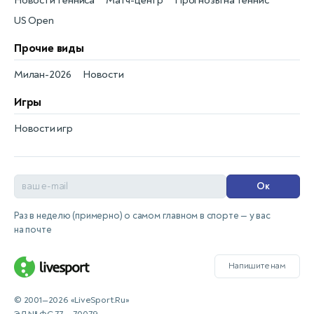
Новости тенниса
Матч-центр
Прогнозы на теннис
US Open
Прочие виды
Милан-2026
Новости
Игры
Новости игр
Ок
Раз в неделю (примерно) о самом главном в спорте — у вас
на почте
Напишите нам
© 2001—2026 «LiveSport.Ru»
ЭЛ № ФС 77 — 70079