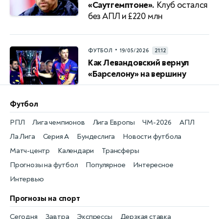
«Саутгемптоне».
Клуб остался
без АПЛ и £220 млн
•
ФУТБОЛ
19/05/2026
21:12
Как Левандовский вернул
«Барселону» на вершину
Футбол
РПЛ
Лига чемпионов
Лига Европы
ЧМ-2026
АПЛ
Ла Лига
Серия А
Бундеслига
Новости футбола
Матч-центр
Календари
Трансферы
Прогнозы на футбол
Популярное
Интересное
Интервью
Прогнозы на спорт
Сегодня
Завтра
Экспрессы
Дерзкая ставка