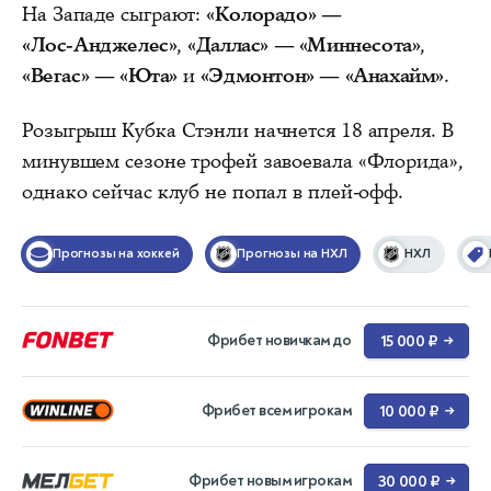
На Западе сыграют:
«Колорадо» —
«Лос‑Анджелес»
,
«Даллас» — «Миннесота»
,
«Вегас» — «Юта»
и
«Эдмонтон» — «Анахайм»
.
Розыгрыш Кубка Стэнли начнется 18 апреля. В
минувшем сезоне трофей завоевала «Флорида»,
однако сейчас клуб не попал в плей‑офф.
Прогнозы на хоккей
Прогнозы на НХЛ
НХЛ
Фрибет новичкам до
15 000 ₽
→
Фрибет всем игрокам
10 000 ₽
→
Фрибет новым игрокам
30 000 ₽
→