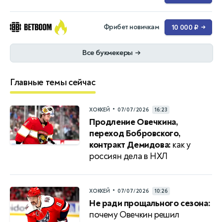
Фрибет новичкам
10 000 ₽
→
Все букмекеры
→
Главные темы сейчас
•
ХОККЕЙ
07/07/2026
16:23
Продление Овечкина,
переход Бобровского,
контракт Демидова:
как у
россиян дела в НХЛ
•
ХОККЕЙ
07/07/2026
10:26
Не ради прощального сезона:
почему Овечкин решил