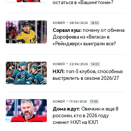
остаться в «Вашингтоне»?
•
ХОККЕЙ
28/06/2026
16:53
Сорвал куш:
почему от обмена
Дорофеева из «Вегаса» в
«Рейнджерс» выиграли все?
•
ХОККЕЙ
22/06/2026
14:22
НХЛ:
топ-5 клубов, способных
выстрелить в сезоне 2026/27
•
ХОККЕЙ
17/06/2026
17:05
Дома ждут:
Овечкин и еще 8
россиян, кто в 2026 году
сменит НХЛ на КХЛ