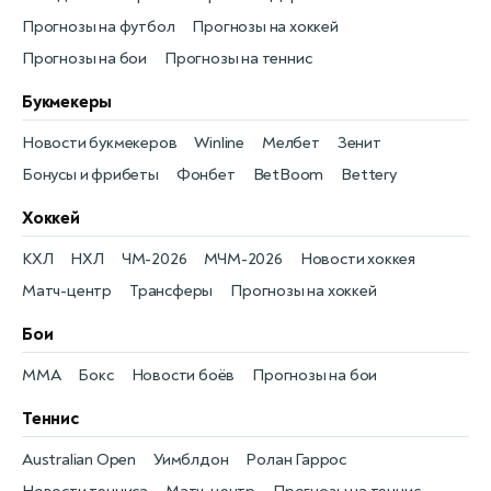
Прогнозы на футбол
Прогнозы на хоккей
Прогнозы на бои
Прогнозы на теннис
Букмекеры
Новости букмекеров
Winline
Мелбет
Зенит
Бонусы и фрибеты
Фонбет
BetBoom
Bettery
Хоккей
КХЛ
НХЛ
ЧМ-2026
МЧМ-2026
Новости хоккея
Матч-центр
Трансферы
Прогнозы на хоккей
Бои
MMA
Бокс
Новости боёв
Прогнозы на бои
Теннис
Australian Open
Уимблдон
Ролан Гаррос