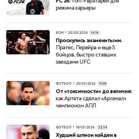
FC 26:
топ-9 вратарей для
режима карьеры
•
БОИ
20/05/2026
14:14
Проснулись знаменитыми.
Пратес, Перейра и еще 5
бойцов, быстро ставших
звездами UFС
•
ФУТБОЛ
20/05/2026
11:08
От «токсичности» до величия:
как Артета сделал «Арсенал»
чемпионом АПЛ
•
ФУТБОЛ
19/05/2026
22:34
Худший шпион найден в