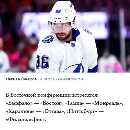
Никита Кучеров
GLOBALLOOKPRESS.COM
В Восточной конференции встретятся:
«Баффало» — «Бостон»
;
«Тампа» — «Монреаль»
,
«Каролина» — «Оттава»
,
«Питтсбург» —
«Филадельфия»
.