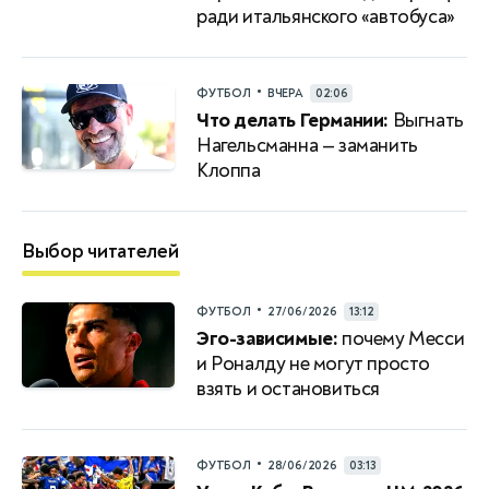
ради итальянского «автобуса»
•
ФУТБОЛ
ВЧЕРА
02:06
Что делать Германии:
Выгнать
Нагельсманна — заманить
Клоппа
Выбор читателей
•
ФУТБОЛ
27/06/2026
13:12
Эго-зависимые:
почему Месси
и Роналду не могут просто
взять и остановиться
•
ФУТБОЛ
28/06/2026
03:13