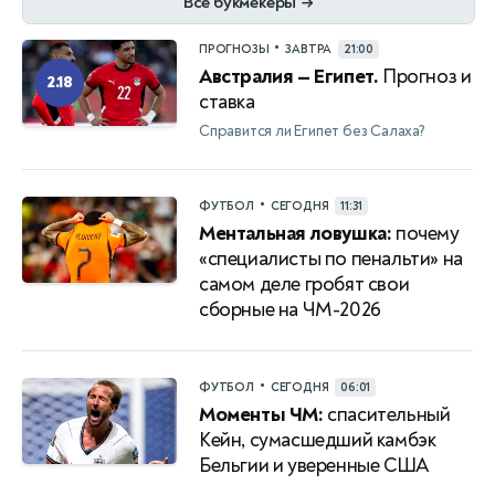
Все букмекеры
→
•
ПРОГНОЗЫ
ЗАВТРА
21:00
Австралия — Египет.
Прогноз и
2.18
ставка
Справится ли Египет без Салаха?
•
ФУТБОЛ
СЕГОДНЯ
11:31
Ментальная ловушка:
почему
«специалисты по пенальти» на
самом деле гробят свои
сборные на ЧМ-2026
•
ФУТБОЛ
СЕГОДНЯ
06:01
Моменты ЧМ:
спасительный
Кейн, сумасшедший камбэк
Бельгии и уверенные США