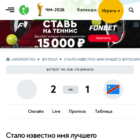
ЧМ-2026
Календарь
Таблица
Пр
Играть
→
...
...
LIVESPORT.RU
ФУТБОЛ
СТАЛО ИЗВЕСТНО ИМЯ ЛУЧШЕГО ФУТБОЛИС
ФУТБОЛ. ЧМ-2026. 1/16 ФИНАЛА
2
1
ок
Онлайн
Live
Прогноз
Таблица
Стало известно имя лучшего