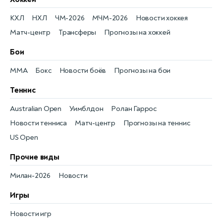
КХЛ
НХЛ
ЧМ-2026
МЧМ-2026
Новости хоккея
Матч-центр
Трансферы
Прогнозы на хоккей
Бои
MMA
Бокс
Новости боёв
Прогнозы на бои
Теннис
Australian Open
Уимблдон
Ролан Гаррос
Новости тенниса
Матч-центр
Прогнозы на теннис
US Open
Прочие виды
Милан-2026
Новости
Игры
Новости игр