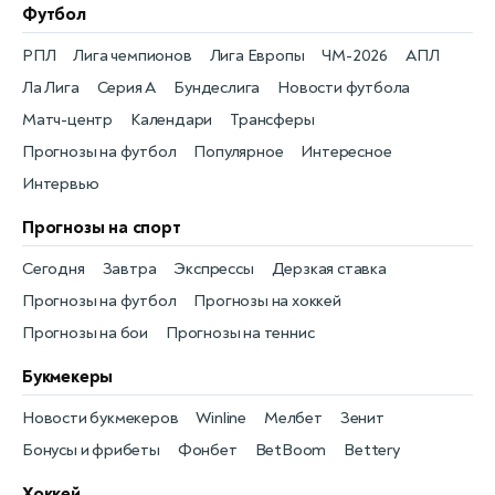
Футбол
РПЛ
Лига чемпионов
Лига Европы
ЧМ-2026
АПЛ
Ла Лига
Серия А
Бундеслига
Новости футбола
Матч-центр
Календари
Трансферы
Прогнозы на футбол
Популярное
Интересное
Интервью
Прогнозы на спорт
Сегодня
Завтра
Экспрессы
Дерзкая ставка
Прогнозы на футбол
Прогнозы на хоккей
Прогнозы на бои
Прогнозы на теннис
Букмекеры
Новости букмекеров
Winline
Мелбет
Зенит
Бонусы и фрибеты
Фонбет
BetBoom
Bettery
Хоккей