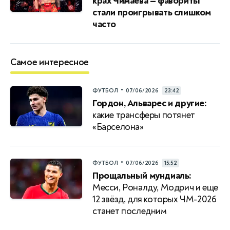
крах Чимаева — фавориты
стали проигрывать слишком
часто
Самое интересное
•
ФУТБОЛ
07/06/2026
23:42
Гордон, Альварес и другие:
какие трансферы потянет
«Барселона»
•
ФУТБОЛ
07/06/2026
15:52
Прощальный мундиаль:
Месси, Роналду, Модрич и еще
12 звёзд, для которых ЧМ-2026
станет последним