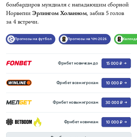
бомбардиров мундиаля с нападающим сборной
Норвегии
Эрлингом Холанном
, забив 5 голов
за 4 встречи.
Прогнозы на футбол
Прогнозы на ЧМ-2026
Календ
Фрибет новичкам до
15 000 ₽
→
Фрибет всем игрокам
10 000 ₽
→
Фрибет новым игрокам
30 000 ₽
→
Фрибет новичкам
10 000 ₽
→