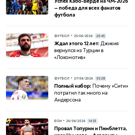
Успех Кабо-Верде на ЧМ-2026
— победа для всех фанатов
футбола
•
ФУТБОЛ
25/06/2026
20:45
Ждал этого 12 лет:
Джикия
вернулся из Турции в
«Локомотив»
•
ФУТБОЛ
27/06/2026
03:28
Полный набор:
Почему «Сити»
потратил так много на
Андерсона
•
БОИ
26/06/2026
14:33
Провал Топурии и Пимблетта,