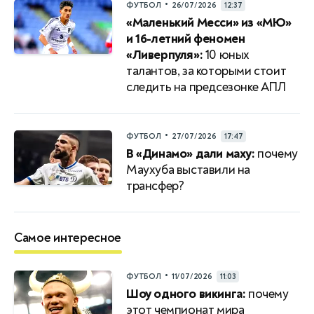
•
ФУТБОЛ
26/07/2026
12:37
«Маленький Месси» из «МЮ»
и 16-летний феномен
«Ливерпуля»:
10 юных
талантов, за которыми стоит
следить на предсезонке АПЛ
•
ФУТБОЛ
27/07/2026
17:47
В «Динамо» дали маху:
почему
Маухуба выставили на
трансфер?
Самое интересное
•
ФУТБОЛ
11/07/2026
11:03
Шоу одного викинга:
почему
этот чемпионат мира