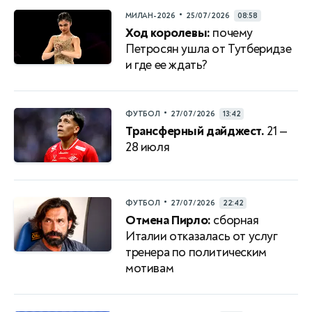
•
МИЛАН-2026
25/07/2026
08:58
Ход королевы:
почему
Петросян ушла от Тутберидзе
и где ее ждать?
•
ФУТБОЛ
27/07/2026
13:42
Трансферный дайджест.
21 —
28 июля
•
ФУТБОЛ
27/07/2026
22:42
Отмена Пирло:
сборная
Италии отказалась от услуг
тренера по политическим
мотивам