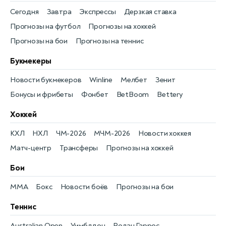
Сегодня
Завтра
Экспрессы
Дерзкая ставка
Прогнозы на футбол
Прогнозы на хоккей
Прогнозы на бои
Прогнозы на теннис
Букмекеры
Новости букмекеров
Winline
Мелбет
Зенит
Бонусы и фрибеты
Фонбет
BetBoom
Bettery
Хоккей
КХЛ
НХЛ
ЧМ-2026
МЧМ-2026
Новости хоккея
Матч-центр
Трансферы
Прогнозы на хоккей
Бои
MMA
Бокс
Новости боёв
Прогнозы на бои
Теннис
Australian Open
Уимблдон
Ролан Гаррос