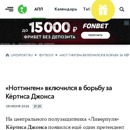
АПЛ
Календарь
Таблица
Прогнозы
...
...
LIVESPORT.RU
ФУТБОЛ
«НОТТИНГЕМ» ВКЛЮЧИЛСЯ В БОРЬБУ ЗА К
«Ноттингем» включился в борьбу за
Кёртиса Джонса
28 ИЮНЯ 2026
21:20
На центрального полузащитника «Ливерпуля»
Кёртиса Джонса
появился ещё один претендент