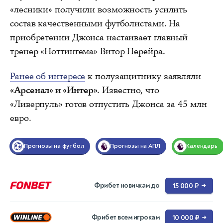
«лесники» получили возможность усилить
состав качественными футболистами. На
приобретении Джонса настаивает главный
тренер «Ноттингема» Витор Перейра.
Ранее об интересе
к полузащитнику заявляли
«Арсенал» и «Интер»
. Известно, что
«Ливерпуль» готов отпустить Джонса за 45 млн
евро.
Прогнозы на футбол
Прогнозы на АПЛ
Календарь
Фрибет новичкам до
15 000 ₽
→
Фрибет всем игрокам
10 000 ₽
→