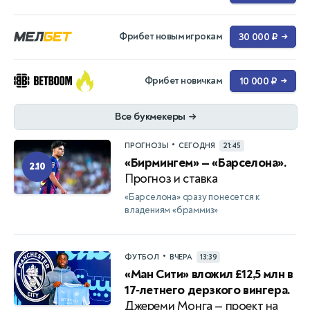
Фрибет новым игрокам
30 000 ₽
→
Фрибет новичкам
10 000 ₽
→
Все букмекеры
→
•
ПРОГНОЗЫ
СЕГОДНЯ
21:45
«Бирмингем» — «Барселона».
2.10
Прогноз и ставка
«Барселона» сразу понесется к
владениям «браммиз»
•
ФУТБОЛ
ВЧЕРА
13:39
«Ман Сити» вложил £12,5 млн в
17‑летнего дерзкого вингера.
Джереми Монга — проект на