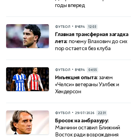
годы вперед
•
ФУТБОЛ
ВЧЕРА
12:03
Главная трансферная загадка
лета:
почему Влахович до сих
пор остается без клуба
•
ФУТБОЛ
ВЧЕРА
04:55
Инъекция опыта:
зачем
«Челси» ветераны Уэлбек и
Хендерсон
•
ФУТБОЛ
29/07/2026
22:31
Бросок на амбразуру:
Манчини оставил Ближний
Восток ради возрождения