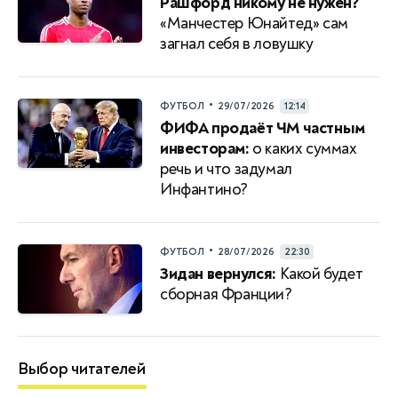
Рашфорд никому не нужен?
«Манчестер Юнайтед» сам
загнал себя в ловушку
•
ФУТБОЛ
29/07/2026
12:14
ФИФА продаёт ЧМ частным
инвесторам:
о каких суммах
речь и что задумал
Инфантино?
•
ФУТБОЛ
28/07/2026
22:30
Зидан вернулся:
Какой будет
сборная Франции?
Выбор читателей