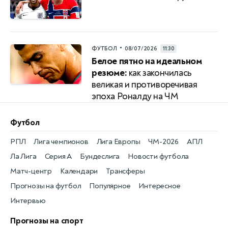
•
ФУТБОЛ
08/07/2026
11:30
Белое пятно на идеальном
резюме:
как закончилась
великая и противоречивая
эпоха Роналду на ЧМ
Футбол
РПЛ
Лига чемпионов
Лига Европы
ЧМ-2026
АПЛ
Ла Лига
Серия А
Бундеслига
Новости футбола
Матч-центр
Календари
Трансферы
Прогнозы на футбол
Популярное
Интересное
Интервью
Прогнозы на спорт