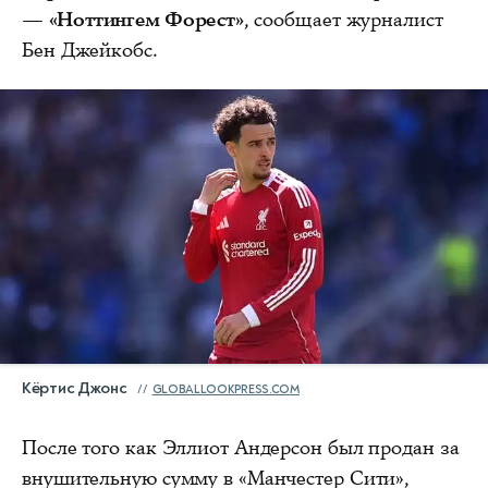
—
«Ноттингем Форест»
, сообщает журналист
Бен Джейкобс.
Кёртис Джонс
GLOBALLOOKPRESS.COM
После того как Эллиот Андерсон был продан за
внушительную сумму в «Манчестер Сити»,