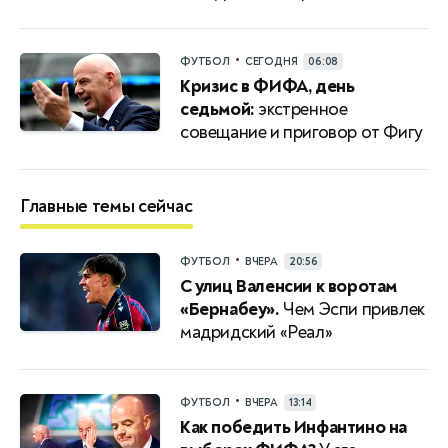
•
ФУТБОЛ
СЕГОДНЯ
06:08
Кризис в ФИФА, день
седьмой:
экстренное
совещание и приговор от Фигу
Главные темы сейчас
•
ФУТБОЛ
ВЧЕРА
20:56
С улиц Валенсии к воротам
«Бернабеу».
Чем Эспи привлек
мадридский «Реал»
•
ФУТБОЛ
ВЧЕРА
13:14
Как победить Инфантино на