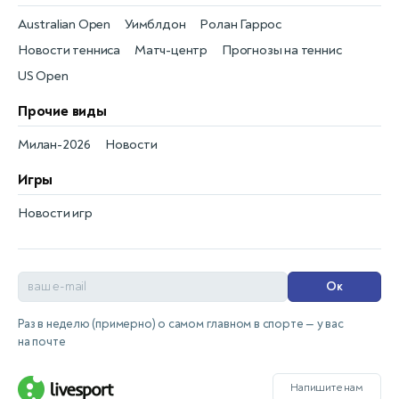
Australian Open
Уимблдон
Ролан Гаррос
Новости тенниса
Матч-центр
Прогнозы на теннис
US Open
Прочие виды
Милан-2026
Новости
Игры
Новости игр
Ок
Раз в неделю (примерно) о самом главном в спорте — у вас
на почте
Напишите нам