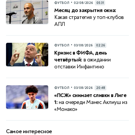
•
ФУТБОЛ
02/08/2026
05:31
Месяц до закрытия окна:
Какая стратегия у топ-клубов
АПЛ
•
ФУТБОЛ
03/08/2026
02:26
Кризис в ФИФА, день
четвёртый:
в ожидании
отставки Инфантино
•
ФУТБОЛ
03/08/2026
20:48
«ПСЖ» снимает сливки в Лиге
1:
на очереди Манес Аклиуш из
«Монако»
Самое интересное