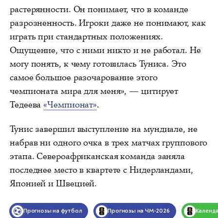
растерянности. Он понимает, что в команде
разрозненность. Игроки даже не понимают, как
играть при стандартных положениях.
Ощущение, что с ними никто и не работал. Не
могу понять, к чему готовилась Туниса. Это
самое большое разочарование этого
чемпионата мира для меня», — цитирует
Тедеева
«Чемпионат»
.
Тунис завершил выступление на мундиале, не
набрав ни одного очка в трех матчах группового
этапа. Североафриканская команда заняла
последнее место в квартете с Нидерландами,
Японией и Швецией.
Прогнозы на футбол
Прогнозы на ЧМ-2026
Календ