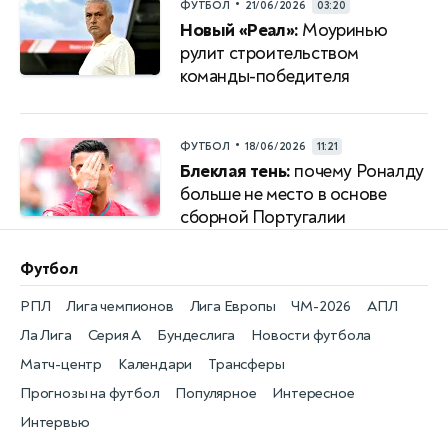
•
ФУТБОЛ
21/06/2026
03:20
Новый «Реал»:
Моуринью
рулит строительством
команды-победителя
•
ФУТБОЛ
18/06/2026
11:21
Блеклая тень:
почему Роналду
больше не место в основе
сборной Португалии
Футбол
РПЛ
Лига чемпионов
Лига Европы
ЧМ-2026
АПЛ
Ла Лига
Серия А
Бундеслига
Новости футбола
Матч-центр
Календари
Трансферы
Прогнозы на футбол
Популярное
Интересное
Интервью