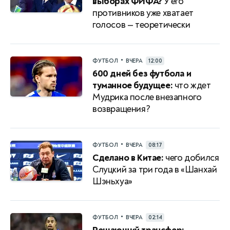
выборах ФИФА?
У его
противников уже хватает
голосов — теоретически
•
ФУТБОЛ
ВЧЕРА
12:00
600 дней без футбола и
туманное будущее:
что ждет
Мудрика после внезапного
возвращения?
•
ФУТБОЛ
ВЧЕРА
08:17
Сделано в Китае:
чего добился
Слуцкий за три года в «Шанхай
Шэньхуа»
•
ФУТБОЛ
ВЧЕРА
02:14