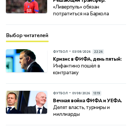
Решающий трансфер:
«Ливерпуль» обязан
потратиться на Баркола
Выбор читателей
•
ФУТБОЛ
03/08/2026
22:26
Кризис в ФИФА, день пятый:
Инфантино пошёл в
контратаку
•
ФУТБОЛ
01/08/2026
13:19
Вечная война ФИФА и УЕФА.
Делят власть, турниры и
миллиарды