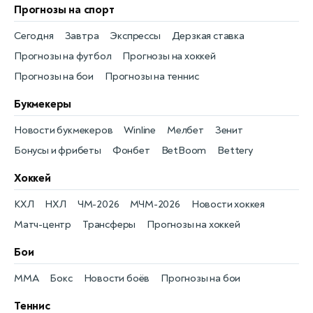
Прогнозы на спорт
Сегодня
Завтра
Экспрессы
Дерзкая ставка
Прогнозы на футбол
Прогнозы на хоккей
Прогнозы на бои
Прогнозы на теннис
Букмекеры
Новости букмекеров
Winline
Мелбет
Зенит
Бонусы и фрибеты
Фонбет
BetBoom
Bettery
Хоккей
КХЛ
НХЛ
ЧМ-2026
МЧМ-2026
Новости хоккея
Матч-центр
Трансферы
Прогнозы на хоккей
Бои
MMA
Бокс
Новости боёв
Прогнозы на бои
Теннис