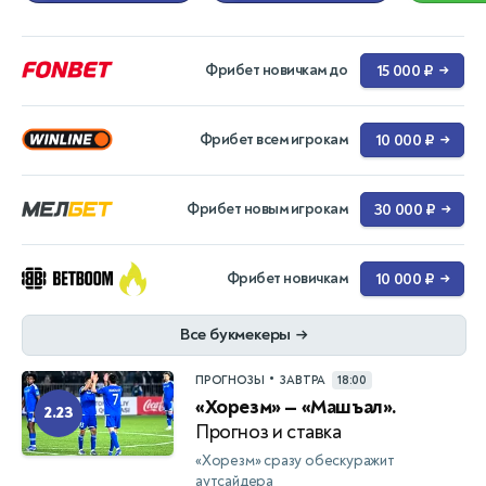
Фрибет новичкам до
15 000 ₽
→
Фрибет всем игрокам
10 000 ₽
→
Фрибет новым игрокам
30 000 ₽
→
Фрибет новичкам
10 000 ₽
→
Все букмекеры
→
•
ПРОГНОЗЫ
ЗАВТРА
18:00
«Хорезм» — «Машъал».
2.23
Прогноз и ставка
«Хорезм» сразу обескуражит
аутсайдера