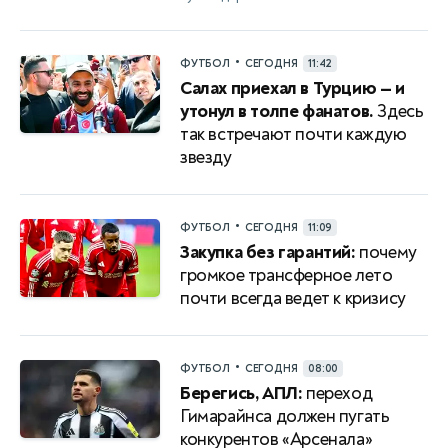
•
ФУТБОЛ
СЕГОДНЯ
11:42
Салах приехал в Турцию — и
утонул в толпе фанатов.
Здесь
так встречают почти каждую
звезду
•
ФУТБОЛ
СЕГОДНЯ
11:09
Закупка без гарантий:
почему
громкое трансферное лето
почти всегда ведет к кризису
•
ФУТБОЛ
СЕГОДНЯ
08:00
Берегись, АПЛ:
переход
Гимарайнса должен пугать
конкурентов «Арсенала»