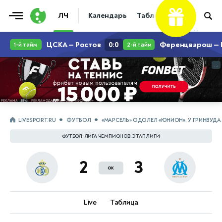
ЛЧ
Календарь
Таблица
Прогнозы
...
...
LIVESPORT.RU
ФУТБОЛ
«МАРСЕЛЬ» ОДОЛЕЛ «ЮНИОН», У ГРИНВУДА
ФУТБОЛ. ЛИГА ЧЕМПИОНОВ. ЭТАП ЛИГИ
2
3
ок
Live
Таблица