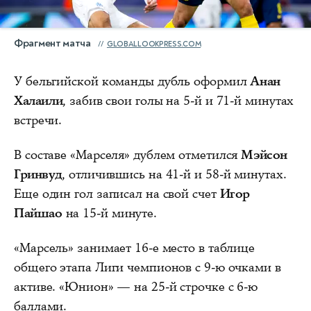
Фрагмент матча
GLOBALLOOKPRESS.COM
У бельгийской команды дубль оформил
Анан
Халаили
, забив свои голы на 5-й и 71-й минутах
встречи.
В составе «Марселя» дублем отметился
Мэйсон
Гринвуд
, отличившись на 41-й и 58-й минутах.
Еще один гол записал на свой счет
Игор
Пайшао
на 15-й минуте.
«Марсель» занимает 16-е место в таблице
общего этапа Лиги чемпионов с 9-ю очками в
активе. «Юнион» — на 25-й строчке с 6-ю
баллами.