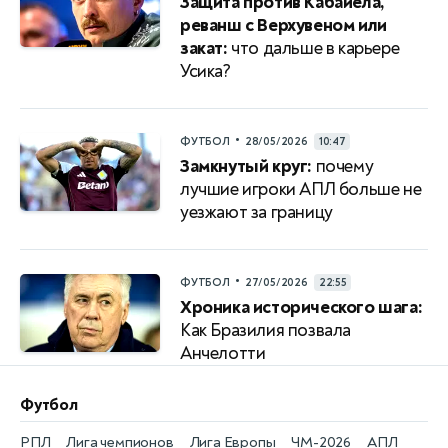
Защита против Кабайела,
реванш с Верхувеном или
закат:
что дальше в карьере
Усика?
•
ФУТБОЛ
28/05/2026
10:47
Замкнутый круг:
почему
лучшие игроки АПЛ больше не
уезжают за границу
•
ФУТБОЛ
27/05/2026
22:55
Хроника исторического шага:
Как Бразилия позвала
Анчелотти
Футбол
РПЛ
Лига чемпионов
Лига Европы
ЧМ-2026
АПЛ