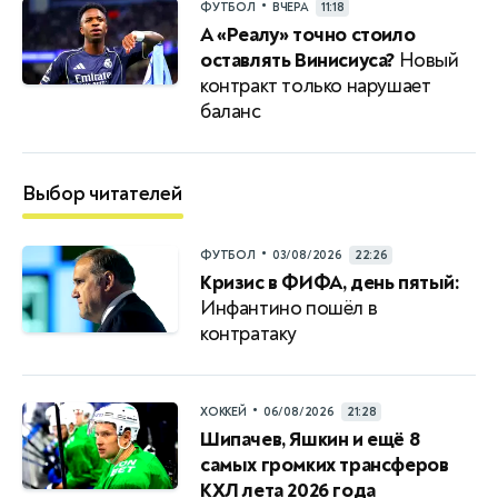
•
ФУТБОЛ
ВЧЕРА
11:18
А «Реалу» точно стоило
оставлять Винисиуса?
Новый
контракт только нарушает
баланс
Выбор читателей
•
ФУТБОЛ
03/08/2026
22:26
Кризис в ФИФА, день пятый:
Инфантино пошёл в
контратаку
•
ХОККЕЙ
06/08/2026
21:28
Шипачев, Яшкин и ещё 8
самых громких трансферов
КХЛ лета 2026 года