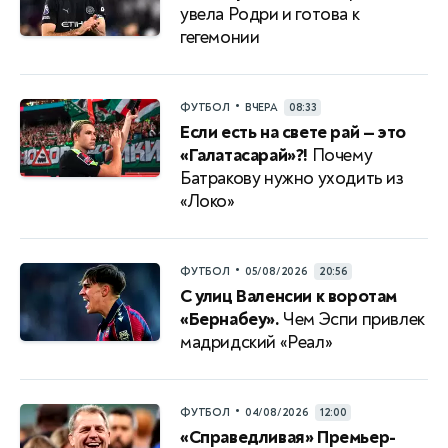
увела Родри и готова к
гегемонии
•
ФУТБОЛ
ВЧЕРА
08:33
Если есть на свете рай — это
«Галатасарай»?!
Почему
Батракову нужно уходить из
«Локо»
•
ФУТБОЛ
05/08/2026
20:56
С улиц Валенсии к воротам
«Бернабеу».
Чем Эспи привлек
мадридский «Реал»
•
ФУТБОЛ
04/08/2026
12:00
«Справедливая» Премьер-