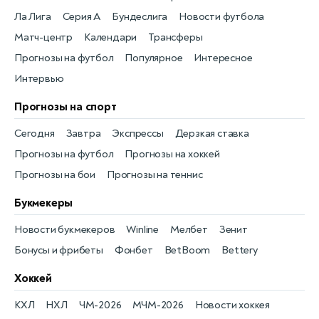
Ла Лига
Серия А
Бундеслига
Новости футбола
Матч-центр
Календари
Трансферы
Прогнозы на футбол
Популярное
Интересное
Интервью
Прогнозы на спорт
Сегодня
Завтра
Экспрессы
Дерзкая ставка
Прогнозы на футбол
Прогнозы на хоккей
Прогнозы на бои
Прогнозы на теннис
Букмекеры
Новости букмекеров
Winline
Мелбет
Зенит
Бонусы и фрибеты
Фонбет
BetBoom
Bettery
Хоккей
КХЛ
НХЛ
ЧМ-2026
МЧМ-2026
Новости хоккея