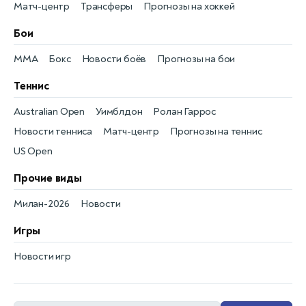
Матч-центр
Трансферы
Прогнозы на хоккей
Бои
MMA
Бокс
Новости боёв
Прогнозы на бои
Теннис
Australian Open
Уимблдон
Ролан Гаррос
Новости тенниса
Матч-центр
Прогнозы на теннис
US Open
Прочие виды
Милан-2026
Новости
Игры
Новости игр