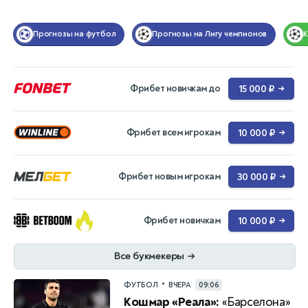
Прогнозы на футбол
Прогнозы на Лигу чемпионов
Фрибет новичкам до
15 000 ₽
→
Фрибет всем игрокам
10 000 ₽
→
Фрибет новым игрокам
30 000 ₽
→
Фрибет новичкам
10 000 ₽
→
Все букмекеры
→
•
ФУТБОЛ
ВЧЕРА
09:06
Кошмар «Реала»:
«Барселона»