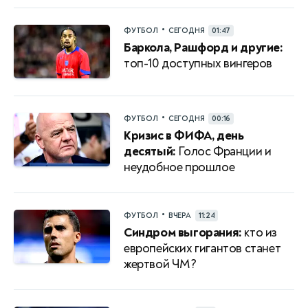
•
ФУТБОЛ
СЕГОДНЯ
01:47
Баркола, Рашфорд и другие:
топ-10 доступных вингеров
•
ФУТБОЛ
СЕГОДНЯ
00:16
Кризис в ФИФА, день
десятый:
Голос Франции и
неудобное прошлое
•
ФУТБОЛ
ВЧЕРА
11:24
Синдром выгорания:
кто из
европейских гигантов станет
жертвой ЧМ?