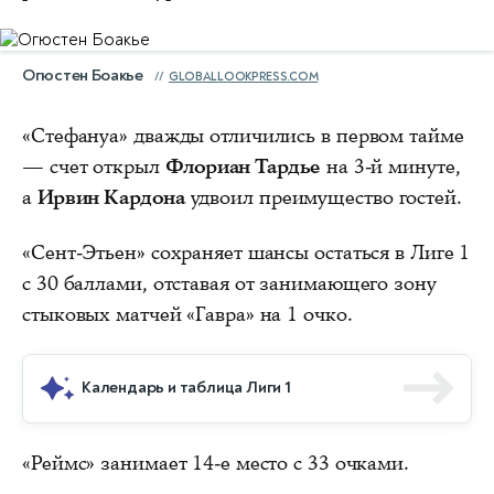
Огюстен Боакье
GLOBALLOOKPRESS.COM
«Стефануа» дважды отличились в первом тайме
— счет открыл
Флориан Тардье
на 3-й минуте,
а
Ирвин Кардона
удвоил преимущество гостей.
«Сент-Этьен» сохраняет шансы остаться в Лиге 1
с 30 баллами, отставая от занимающего зону
стыковых матчей «Гавра» на 1 очко.
Календарь и таблица Лиги 1
«Реймс» занимает 14-е место с 33 очками.