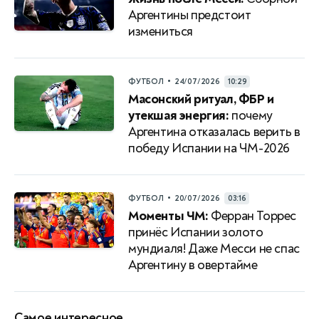
Аргентины предстоит
измениться
•
ФУТБОЛ
24/07/2026
10:29
Масонский ритуал, ФБР и
утекшая энергия:
почему
Аргентина отказалась верить в
победу Испании на ЧМ-2026
•
ФУТБОЛ
20/07/2026
03:16
Моменты ЧМ:
Ферран Торрес
принёс Испании золото
мундиаля! Даже Месси не спас
Аргентину в овертайме
Самое интересное