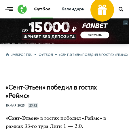
Футбол
Календари
Таблицы
Матчи
...
...
LIVESPORT.RU
ФУТБОЛ
«СЕНТ-ЭТЬЕН» ПОБЕДИЛ В ГОСТЯХ «РЕЙМС»
«Сент-Этьен» победил в гостях
«Реймс»
10 МАЯ 2025
23:52
«Сент-Этьен»
в гостях победил
«Реймс»
в
рамках 33-го тура Лиги 1 — 2:0.