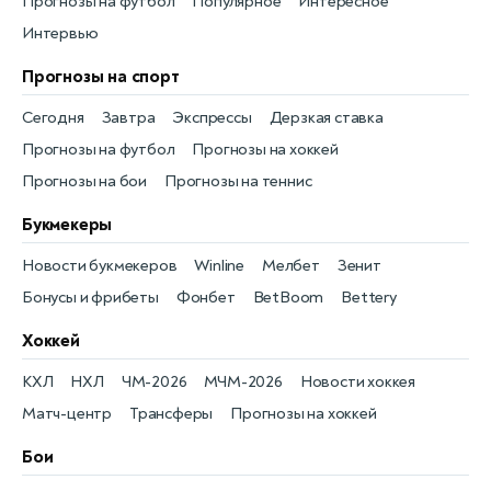
Прогнозы на футбол
Популярное
Интересное
Интервью
Прогнозы на спорт
Сегодня
Завтра
Экспрессы
Дерзкая ставка
Прогнозы на футбол
Прогнозы на хоккей
Прогнозы на бои
Прогнозы на теннис
Букмекеры
Новости букмекеров
Winline
Мелбет
Зенит
Бонусы и фрибеты
Фонбет
BetBoom
Bettery
Хоккей
КХЛ
НХЛ
ЧМ-2026
МЧМ-2026
Новости хоккея
Матч-центр
Трансферы
Прогнозы на хоккей
Бои