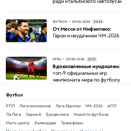
ради итальянского «автобуса»
•
ФУТБОЛ
29/06/2026
04:44
От Месси от Инфантино:
Герои и неудачники ЧМ-2026
•
ИГРЫ
29/06/2026
22:21
Вдохновленные мундиалем:
топ-9 официальных игр
чемпионата мира по футболу
Футбол
РПЛ
Лига чемпионов
Лига Европы
ЧМ-2026
АПЛ
Ла Лига
Серия А
Бундеслига
Новости футбола
Матч-центр
Календари
Трансферы