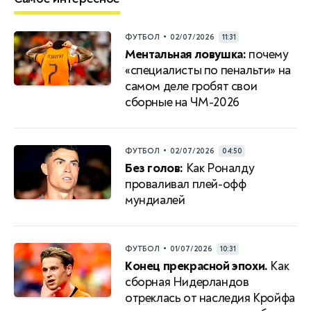
•
ФУТБОЛ
02/07/2026
11:31
Ментальная ловушка:
почему
«специалисты по пенальти» на
самом деле гробят свои
сборные на ЧМ-2026
•
ФУТБОЛ
02/07/2026
04:50
Без голов:
Как Роналду
проваливал плей-офф
мундиалей
•
ФУТБОЛ
01/07/2026
10:31
Конец прекрасной эпохи.
Как
сборная Нидерландов
отреклась от наследия Кройфа