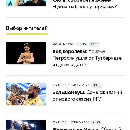
Клопп сборной Германии.
Нужна ли Клоппу Германия?
Выбор читателей
•
МИЛАН-2026
ВЧЕРА
08:58
Ход королевы:
почему
Петросян ушла от Тутберидзе
и где ее ждать?
•
ФУТБОЛ
24/07/2026
08:00
Большой куш.
Семь ожиданий
от нового сезона РПЛ
•
ФУТБОЛ
23/07/2026
21:53
Жизнь после Месси.
Сборной