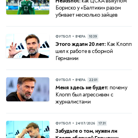
Headshot:
как ЦСКА выкупом
Бориско у «Балтики» разом
убивает несколько зайцев
•
ФУТБОЛ
ВЧЕРА
10:39
Этого ждали 20 лет:
Как Клопп
шел к работе в сборной
Германии
•
ФУТБОЛ
ВЧЕРА
22:01
Меня здесь не будет:
почему
Клопп был агрессивен с
журналистами
•
ФУТБОЛ
24/07/2026
17:31
Забудьте о том, нужен ли