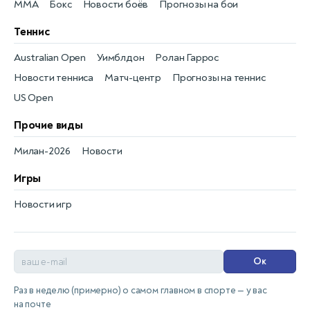
MMA
Бокс
Новости боёв
Прогнозы на бои
Теннис
Australian Open
Уимблдон
Ролан Гаррос
Новости тенниса
Матч-центр
Прогнозы на теннис
US Open
Прочие виды
Милан-2026
Новости
Игры
Новости игр
Ок
Раз в неделю (примерно) о самом главном в спорте — у вас
на почте