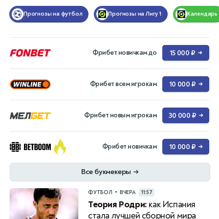
Прогнозы на футбол
Прогнозы на Лигу 1
Календарь
Фрибет новичкам до
15 000 ₽
→
Фрибет всем игрокам
10 000 ₽
→
Фрибет новым игрокам
30 000 ₽
→
Фрибет новичкам
10 000 ₽
→
Все букмекеры
→
•
ФУТБОЛ
ВЧЕРА
11:57
Теория Родри:
как Испания
стала лучшей сборной мира