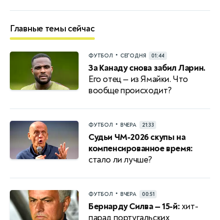
Главные темы сейчас
•
ФУТБОЛ
СЕГОДНЯ
01:44
За Канаду снова забил Ларин.
Его отец — из Ямайки. Что
вообще происходит?
•
ФУТБОЛ
ВЧЕРА
21:33
Судьи ЧМ-2026 скупы на
компенсированное время:
стало ли лучше?
•
ФУТБОЛ
ВЧЕРА
00:51
Бернарду Силва — 15-й:
хит-
парад португальских