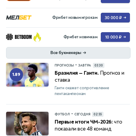
Фрибет новым игрокам
30 000 ₽
→
Фрибет новичкам
10 000 ₽
→
Все букмекеры
→
•
ПРОГНОЗЫ
ЗАВТРА
03:30
Бразилия — Гаити.
Прогноз и
1.89
ставка
Гаити окажет сопротивление
пентакампеонам
•
ФУТБОЛ
СЕГОДНЯ
02:55
Первые итоги ЧМ-2026:
что
показали все 48 команд