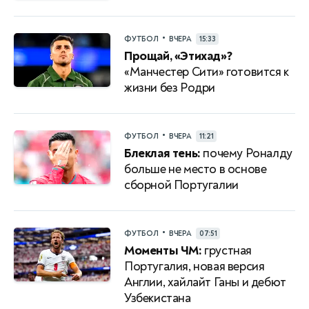
•
ФУТБОЛ
ВЧЕРА
15:33
Прощай, «Этихад»?
«Манчестер Сити» готовится к
жизни без Родри
•
ФУТБОЛ
ВЧЕРА
11:21
Блеклая тень:
почему Роналду
больше не место в основе
сборной Португалии
•
ФУТБОЛ
ВЧЕРА
07:51
Моменты ЧМ:
грустная
Португалия, новая версия
Англии, хайлайт Ганы и дебют
Узбекистана