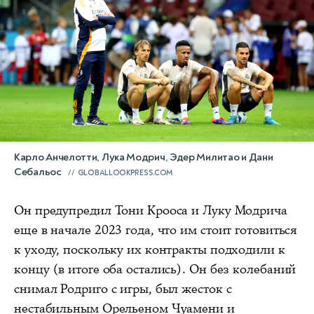
Карло Анчелотти, Лука Модрич, Эдер Милитао и Дани
Себальос
GLOBALLOOKPRESS.COM
Он предупредил Тони Крооса и Луку Модрича
еще в начале 2023 года, что им стоит готовиться
к уходу, поскольку их контракты подходили к
концу (в итоге оба остались). Он без колебаний
снимал Родриго с игры, был жесток с
нестабильным Орельеном Чуамени и