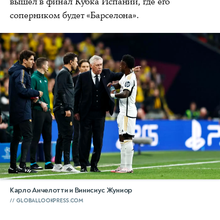
вышел в финал Кубка Испании, где его
соперником будет «Барселона».
Карло Анчелотти и Винисиус Жуниор
GLOBALLOOKPRESS.COM