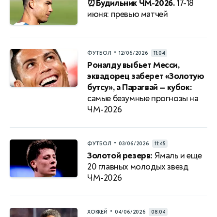
⏰Будильник ЧМ-2026.
17-18
июня: превью матчей
•
ФУТБОЛ
12/06/2026
11:04
Роналду выбьет Месси,
эквадорец заберет «Золотую
бутсу», а Парагвай — кубок:
самые безумные прогнозы на
ЧМ-2026
•
ФУТБОЛ
03/06/2026
11:45
Золотой резерв:
Ямаль и еще
20 главных молодых звезд
ЧМ-2026
•
ХОККЕЙ
04/06/2026
08:04