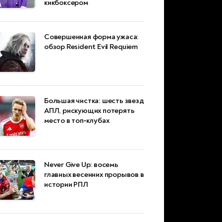
кикбоксером
Совершенная форма ужаса:
обзор Resident Evil Requiem
Большая чистка: шесть звезд
АПЛ, рискующих потерять
место в топ‑клубах
Never Give Up: восемь
главных весенних прорывов в
истории РПЛ