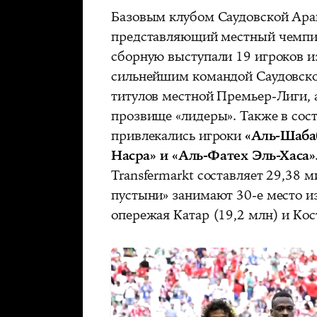
Базовым клубом Саудовской Ара
представляющий местный чемпио
сборную выступали 19 игроков из
сильнейшим командой Саудовской
титулов местной Премьер-Лиги, а
прозвище «лидеры». Также в сост
привлекались игроки
«Аль-Шабаб
Насра» и «Аль-Фатех Эль-Хаса»
Transfermarkt составляет 29,38 
пустыни» занимают 30-е место и
опережая Катар (19,2 млн) и Кос