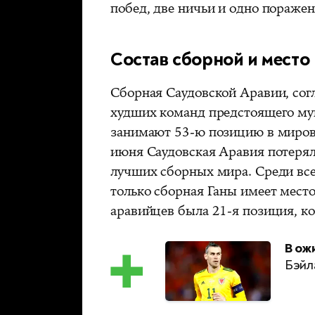
побед, две ничьи и одно поражен
Состав сборной и место
Сборная Саудовской Аравии, сог
худших команд предстоящего му
занимают 53-ю позицию в миров
июня Саудовская Аравия потерял
лучших сборных мира. Среди вс
только сборная Ганы имеет мест
аравийцев была 21-я позиция, к
В ож
Бэйл