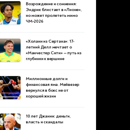
Возрождение и сомнения:
Эндрик блистает в «Лионе»,
но может пролететь мимо
ЧМ‑2026
«Холанн из Сертана»: 17-
летний Делл мечтает о
«Манчестер Сити» — путь из
глубинки к вершине
Миллионные долги и
финансовая яма. Мейвезер
вернулся в бокс не от
хорошей жизни
10 лет Джанни: деньги,
власть и скандалы