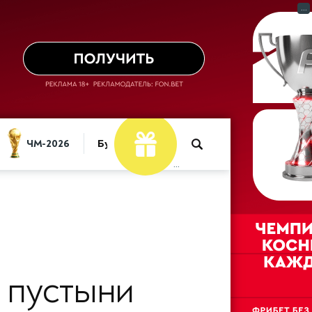
...
ЧМ-2026
Букмекеры
...
 пустыни