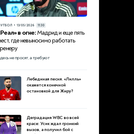
•
УТБОЛ
13/05/2026
11:30
«Реал» в огне:
Мадрид и еще пять
ест, где невыносимо работать
тренеру
десь не просят, а требуют
Лебединая песня. «Лилль»
окажется конечной
остановкой для Жиру?
Деградация WBC во всей
красе: Усик ждал громкий
вызов, а получил бой с