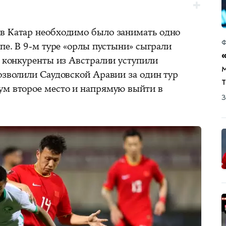
в Катар необходимо было занимать одно
Ф
ппе. В 9-м туре «орлы пустыни» сыграли
е конкуренты из Австралии уступили
м
озволили Саудовской Аравии за один тур
ум второе место и напрямую выйти в
З