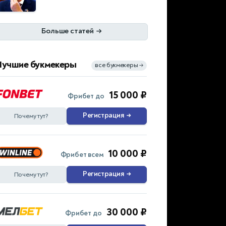
Больше статей
→
Лучшие букмекеры
все букмекеры
→
15 000 ₽
Фрибет до
Регистрация
→
Почему тут?
10 000 ₽
Фрибет всем
Регистрация
→
Почему тут?
30 000 ₽
Фрибет до