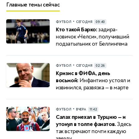
Главные темы сейчас
•
ФУТБОЛ
СЕГОДНЯ
09:40
Кто такой Барко:
задира-
новичок «Челси», получивший
подзатыльник от Беллингема
•
ФУТБОЛ
СЕГОДНЯ
02:26
Кризис в ФИФА, день
восьмой:
Инфантино устоял и
извинился, развязка — в марте
•
ФУТБОЛ
ВЧЕРА
11:42
Салах приехал в Турцию — и
утонул в толпе фанатов.
Здесь
так встречают почти каждую
звезду