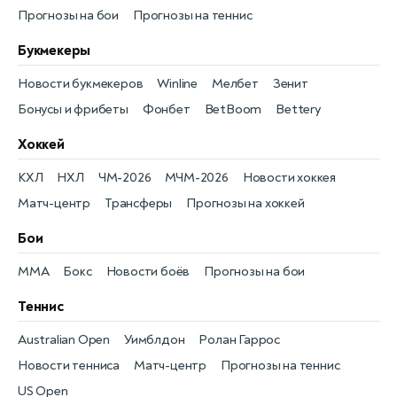
Прогнозы на бои
Прогнозы на теннис
Букмекеры
Новости букмекеров
Winline
Мелбет
Зенит
Бонусы и фрибеты
Фонбет
BetBoom
Bettery
Хоккей
КХЛ
НХЛ
ЧМ-2026
МЧМ-2026
Новости хоккея
Матч-центр
Трансферы
Прогнозы на хоккей
Бои
MMA
Бокс
Новости боёв
Прогнозы на бои
Теннис
Australian Open
Уимблдон
Ролан Гаррос
Новости тенниса
Матч-центр
Прогнозы на теннис
US Open