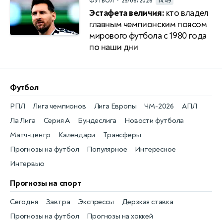
•
ФУТБОЛ
25/06/2026
14:49
Эстафета величия:
кто владел
главным чемпионским поясом
мирового футбола с 1980 года
по наши дни
Футбол
РПЛ
Лига чемпионов
Лига Европы
ЧМ-2026
АПЛ
Ла Лига
Серия А
Бундеслига
Новости футбола
Матч-центр
Календари
Трансферы
Прогнозы на футбол
Популярное
Интересное
Интервью
Прогнозы на спорт
Сегодня
Завтра
Экспрессы
Дерзкая ставка
Прогнозы на футбол
Прогнозы на хоккей