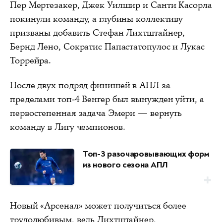
Пер Мертезакер, Джек Уилшир и Санти Касорла
покинули команду, а глубины коллективу
призваны добавить Стефан Лихтштайнер,
Бернд Лено, Сократис Папастатопулос и Лукас
Торрейра.
После двух подряд финишей в АПЛ за
пределами топ-4 Венгер был вынужден уйти, а
первостепенная задача Эмери — вернуть
команду в Лигу чемпионов.
Топ-3 разочаровывающих форм
из нового сезона АПЛ
Новый «Арсенал» может получиться более
трудолюбивым, ведь Лихтштайнер,