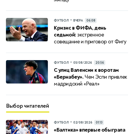
•
ФУТБОЛ
ВЧЕРА
06:08
Кризис в ФИФА, день
седьмой:
экстренное
совещание и приговор от Фигу
•
ФУТБОЛ
05/08/2026
20:56
С улиц Валенсии к воротам
«Бернабеу».
Чем Эспи привлек
мадридский «Реал»
Выбор читателей
•
ФУТБОЛ
02/08/2026
01:13
«Балтика» впервые обыграла