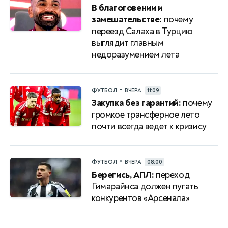
В благоговении и
замешательстве:
почему
переезд Салаха в Турцию
выглядит главным
недоразумением лета
•
ФУТБОЛ
ВЧЕРА
11:09
Закупка без гарантий:
почему
громкое трансферное лето
почти всегда ведет к кризису
•
ФУТБОЛ
ВЧЕРА
08:00
Берегись, АПЛ:
переход
Гимарайнса должен пугать
конкурентов «Арсенала»