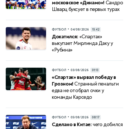
московское «Динамо»!
Сандро
Шварц буксует в первых турах
•
ФУТБОЛ
04/08/2026
15:42
Докатился:
«Спартак»
выкупает Мирлинда Даку у
«Рубина»
•
ФУТБОЛ
03/08/2026
01:13
«Спартак» вырвал победу в
Грозном!
Странный пенальти
едва не отобрал очки у
команды Карседо
•
ФУТБОЛ
05/08/2026
08:17
Сделано в Китае:
чего добился