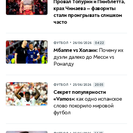
Провал Топурии и Пимблетта,
крах Чимаева — фавориты
стали проигрывать слишком
часто
•
ФУТБОЛ
26/06/2026
04:22
Мбаппе vs Холанн:
Почему их
дуэли далеко до Месси vs
Роналду
•
ФУТБОЛ
25/06/2026
20:05
Секрет популярности
«Vamos»:
как одно испанское
слово покорило мировой
футбол