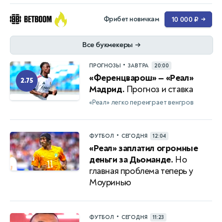
Фрибет новичкам
10 000 ₽
→
Все букмекеры
→
•
ПРОГНОЗЫ
ЗАВТРА
20:00
«Ференцварош» — «Реал»
2.75
Мадрид.
Прогноз и ставка
«Реал» легко переиграет венгров
•
ФУТБОЛ
СЕГОДНЯ
12:04
«Реал» заплатил огромные
деньги за Дьоманде.
Но
главная проблема теперь у
Моуринью
•
ФУТБОЛ
СЕГОДНЯ
11:23