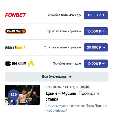
Фрибет новичкам до
15 000 ₽
→
Фрибет всем игрокам
10 000 ₽
→
Фрибет новым игрокам
30 000 ₽
→
Фрибет новичкам
10 000 ₽
→
Все букмекеры
→
•
ПРОГНОЗЫ
СЕГОДНЯ
06:40
Джин — Мусаев.
Прогноз и
1.70
ставка
Шамиль Мусаев отправит Тэда Джина в
глубокий сон?