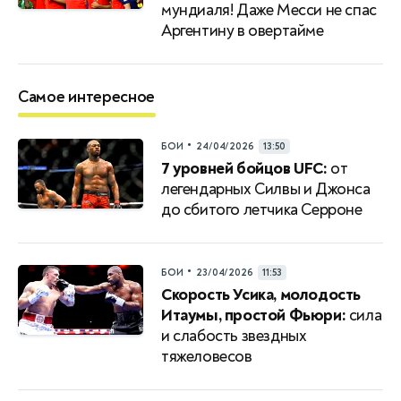
мундиаля! Даже Месси не спас
Аргентину в овертайме
Самое интересное
•
БОИ
24/04/2026
13:50
7 уровней бойцов UFC:
от
легендарных Силвы и Джонса
до сбитого летчика Серроне
•
БОИ
23/04/2026
11:53
Скорость Усика, молодость
Итаумы, простой Фьюри:
сила
и слабость звездных
тяжеловесов