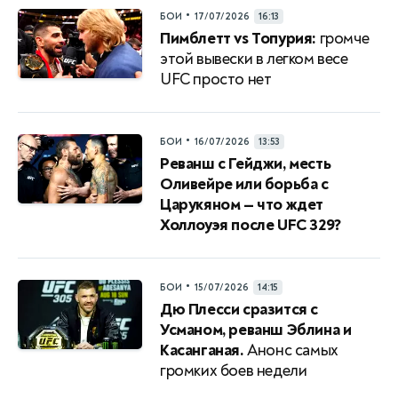
•
БОИ
17/07/2026
16:13
Пимблетт vs Топурия:
громче
этой вывески в легком весе
UFC просто нет
•
БОИ
16/07/2026
13:53
Реванш с Гейджи, месть
Оливейре или борьба с
Царукяном — что ждет
Холлоуэя после UFC 329?
•
БОИ
15/07/2026
14:15
Дю Плесси сразится с
Усманом, реванш Эблина и
Касанганая.
Анонс самых
громких боев недели