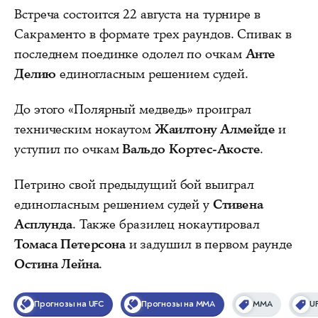
Встреча состоится 22 августа на турнире в
Сакраменто в формате трех раундов. Спивак в
последнем поединке одолел по очкам
Анте
Делию
единогласным решением судей.
До этого «Полярный медведь» проиграл
техническим нокаутом
Жаилтону Алмейде
и
уступил по очкам
Вальдо Кортес-Акосте
.
Петрино свой предыдущий бой выиграл
единогласным решением судей у
Стивена
Асплунда
. Также бразилец нокаутировал
Томаса Петерсона
и задушил в первом раунде
Остина Лейна
.
Прогнозы на UFC
Прогнозы на MMA
ММА
U