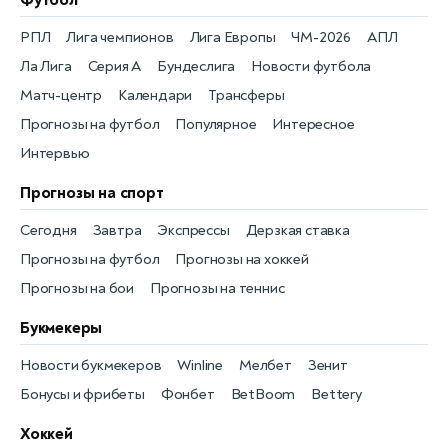
РПЛ
Лига чемпионов
Лига Европы
ЧМ-2026
АПЛ
Ла Лига
Серия А
Бундеслига
Новости футбола
Матч-центр
Календари
Трансферы
Прогнозы на футбол
Популярное
Интересное
Интервью
Прогнозы на спорт
Сегодня
Завтра
Экспрессы
Дерзкая ставка
Прогнозы на футбол
Прогнозы на хоккей
Прогнозы на бои
Прогнозы на теннис
Букмекеры
Новости букмекеров
Winline
Мелбет
Зенит
Бонусы и фрибеты
Фонбет
BetBoom
Bettery
Хоккей