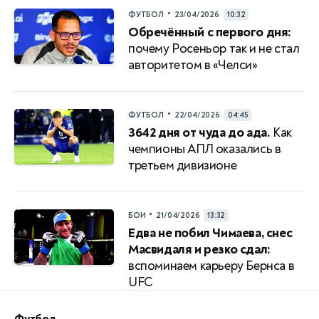
•
ФУТБОЛ
23/04/2026
10:32
Обречённый с первого дня:
почему Росеньор так и не стал
авторитетом в «Челси»
•
ФУТБОЛ
22/04/2026
04:45
3642 дня от чуда до ада.
Как
чемпионы АПЛ оказались в
третьем дивизионе
•
БОИ
21/04/2026
13:32
Едва не побил Чимаева, снес
Масвидаля и резко сдал:
вспоминаем карьеру Бернса в
UFC
Футбол