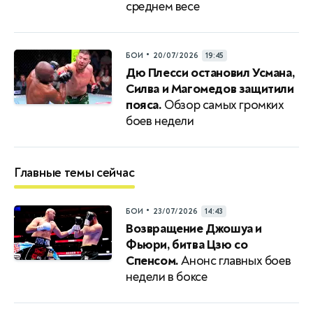
среднем весе
•
БОИ
20/07/2026
19:45
Дю Плесси остановил Усмана,
Силва и Магомедов защитили
пояса.
Обзор самых громких
боев недели
Главные темы сейчас
•
БОИ
23/07/2026
14:43
Возвращение Джошуа и
Фьюри, битва Цзю со
Спенсом.
Анонс главных боев
недели в боксе