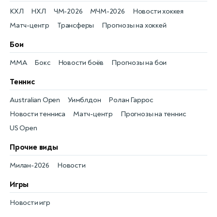
КХЛ
НХЛ
ЧМ-2026
МЧМ-2026
Новости хоккея
Матч-центр
Трансферы
Прогнозы на хоккей
Бои
MMA
Бокс
Новости боёв
Прогнозы на бои
Теннис
Australian Open
Уимблдон
Ролан Гаррос
Новости тенниса
Матч-центр
Прогнозы на теннис
US Open
Прочие виды
Милан-2026
Новости
Игры
Новости игр